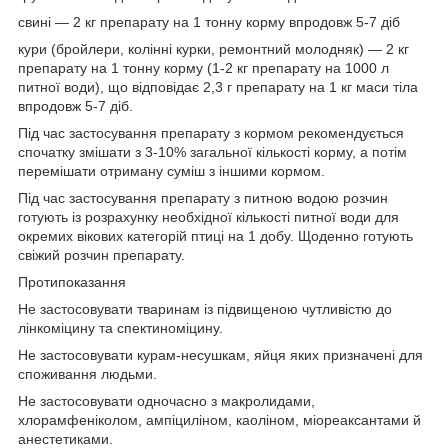
свині — 2 кг препарату на 1 тонну корму впродовж 5-7 діб
кури (бройлери, колінні курки, ремонтний молодняк) — 2 кг
препарату на 1 тонну корму (1-2 кг препарату на 1000 л
питної води), що відповідає 2,3 г препарату на 1 кг маси тіла
впродовж 5-7 діб.
Під час застосування препарату з кормом рекомендується
спочатку змішати з 3-10% загальної кількості корму, а потім
перемішати отриману суміш з іншими кормом.
Під час застосування препарату з питною водою розчин
готують із розрахунку необхідної кількості питної води для
окремих вікових категорій птиці на 1 добу. Щоденно готують
свіжий розчин препарату.
Протипоказання
Не застосовувати тваринам із підвищеною чутливістю до
лінкоміцину та спектиноміцину.
Не застосовувати курам-несушкам, яйця яких призначені для
споживання людьми.
Не застосовувати одночасно з макролидами,
хлорамфеніколом, ампіциліном, каоліном, міореаксантами й
анестетиками.