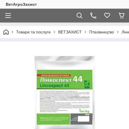
ВетАгроЗахист
Товари та послуги
ВЕТЗАХИСТ
Птахівництво
Лін