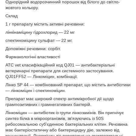
Однорідний водорозчинний порошок від білого до світло-
жовтого кольору.
Склад
1 г препарату містить активні речовини:
лінкінаміцину гідрохлорид — 22 мг
спектиноміцину сульфат — 22 мг.
Допоміжні речовини: сорбіт.
Фармакологічні властивості
ATC vet класифікаційний код QJ01 — антибактеріальні
ветеринарні препарати для системного застосування.
QJ01FF52 — Лінкоміцин, комбінації.
Лінко SP 44 — комбінований препарат, що містить антибіотики
— лінкоміцин і спектиноміцин.
Препарат має широкий спектр антимікробної дії щодо
грампозитивних і грамнегативних бактерій.
Лінкоміцин — антибіотик із групи лінкозамінів. Він пригнічує
синтез білка в мікроорганізмів, зв'язуючись із 50S
рибосомальною суб'єдинкою бактеріальних клітин. Речовина
має бактеріостатичну або бактерицидну дію, залежно від
концентрації. Лінкоміцин діє переважно на грампозивальні