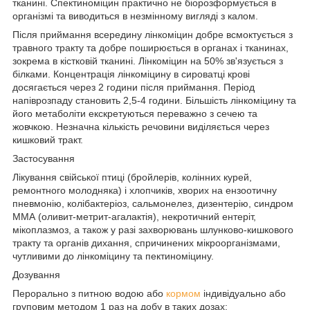
тканині. Спектиноміцин практично не біорозформується в
організмі та виводиться в незмінному вигляді з калом.
Після приймання всередину лінкоміцин добре всмоктується з
травного тракту та добре поширюється в органах і тканинах,
зокрема в кістковій тканині. Лінкоміцин на 50% зв'язується з
білками. Концентрація лінкоміцину в сироватці крові
досягається через 2 години після приймання. Період
напіврозпаду становить 2,5-4 години. Більшість лінкоміцину та
його метаболіти екскретуються переважно з сечею та
жовчкою. Незначна кількість речовини виділяється через
кишковий тракт.
Застосування
Лікування свійської птиці (бройлерів, колінних курей,
ремонтного молодняка) і хлопчиків, хворих на ензоотичну
пневмонію, колібактеріоз, сальмонелез, дизентерію, синдром
ММА (оливит-метрит-агалактія), некротичний ентеріт,
мікоплазмоз, а також у разі захворювань шлунково-кишкового
тракту та органів дихання, спричинених мікроорганізмами,
чутливими до лінкоміцину та пектиноміцину.
Дозування
Перорально з питною водою або
кормом
індивідуально або
груповим методом 1 раз на добу в таких дозах: