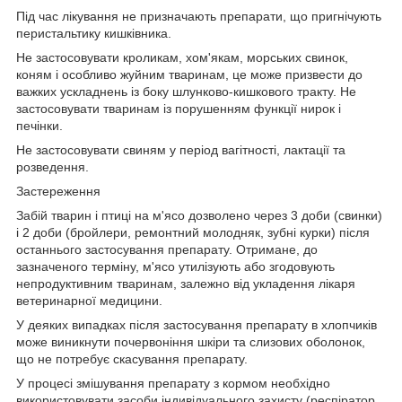
Під час лікування не призначають препарати, що пригнічують
перистальтику кишківника.
Не застосовувати кроликам, хом'якам, морських свинок,
коням і особливо жуйним тваринам, це може призвести до
важких ускладнень із боку шлунково-кишкового тракту. Не
застосовувати тваринам із порушенням функції нирок і
печінки.
Не застосовувати свиням у період вагітності, лактації та
розведення.
Застереження
Забій тварин і птиці на м'ясо дозволено через 3 доби (свинки)
і 2 доби (бройлери, ремонтний молодняк, зубні курки) після
останнього застосування препарату. Отримане, до
зазначеного терміну, м'ясо утилізують або згодовують
непродуктивним тваринам, залежно від укладення лікаря
ветеринарної медицини.
У деяких випадках після застосування препарату в хлопчиків
може виникнути почервоніння шкіри та слизових оболонок,
що не потребує скасування препарату.
У процесі змішування препарату з кормом необхідно
використовувати засоби індивідуального захисту (респіратор,