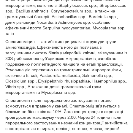
мікроорганізми, включно зі Staphylococcus spp., Streptococcus
spp., Bacillus anthracis, Corynebacterium spp., а також на
грамотувальні бактерії: Actinobacillus spp., Bordetella spp.,
деякі різновиди Nocardiа й Actinomyces spp, особливо
ефективний проти Serpulina hyodysenteriae, Mycoplasma spp.
та ін.
Спектиноміцин — антибіотик трициклічні структури групи
аміноглікозидів. Ефективність його дії пов'язана з
заглушенням синтезу білків у мікробній клітині, зв'язуванням із
30S-рибосомною суб'єдинкою мікроорганізмів, запобігає
подовженню поліпептидного ланцюга на етапі транслокації.
Речовина діє переважно на грамотривальні мікроорганізми,
включно з E. coli, Pasteurella multocida, Salmonella spp.,
Clostridium spp., Erysipelothrix rhusiopathiae, Haemophilus spp.,
Vibrio spp., А також на деякі грампозивальні грам.
мікроорганізми та Mycoplassma spp.
Спектиномін після перорального застосування погано
всмоктується в травному каналі. Спектиноміц зв'язується з
білками не більш ніж на 10%. Його концентрація в сироватці
крові досягає максимуму через 2:00. Через 24 години після
перорального застосування незначні концентрації антибіотика
спостерігається в нирках, печінці, легенях, м'язах, жировій