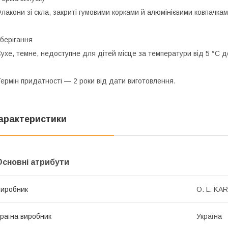
лакони зі скла, закриті гумовими корками й алюмінієвими ковпачками
берігання
ухе, темне, недоступне для дітей місце за температури від 5 °C д
ермін придатності
— 2 роки від дати виготовлення.
арактеристики
Основні атрибути
иробник
O. L. KAR
раїна виробник
Україна