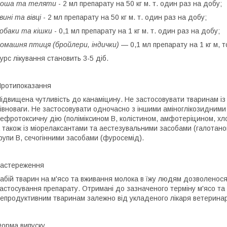
лоша та теляти
- 2 мл препарату на 50 кг м. т. один раз на добу;
вині та вівці
- 2 мл препарату на 50 кг м. т. один раз на добу;
обаки та кішки
- 0,1 мл препарату на 1 кг м. т. один раз на добу;
омашня птиця (бройлери, індички)
— 0,1 мл препарату на 1 кг м, 
урс лікування становить 3-5 діб.
ротипоказання
ідвищена чутливість до канаміцину. Не застосовувати тваринам із
івноваги. Не застосовувати одночасно з іншими аміноглікозидними
ефротоксичну дію (поліміксином B, колістином, амфотеріцином, х
 також із міорелаксантами та аестезувальними засобами (галотано
рупи B, сечогінними засобами (фуросемід).
астереження
абій тварин на м'ясо та вживання молока в їжу людям дозволенося, 
астосування препарату. Отримані до зазначеного терміну м'ясо та
епродуктивним тваринам залежно від укладеного лікаря ветерина
орма випуску