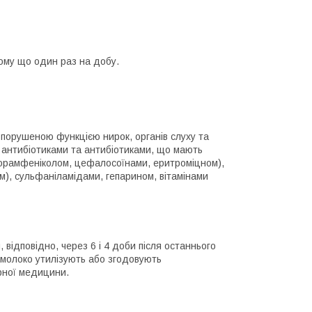
тому що один раз на добу.
 порушеною функцією нирок, органів слуху та
 антибіотиками та антибіотиками, що мають
лорамфеніколом, цефалосоїнами, еритроміцном),
м), сульфаніламідами, гепарином, вітамінами
відповідно, через 6 і 4 доби після останнього
 молоко утилізують або згодовують
рної медицини.