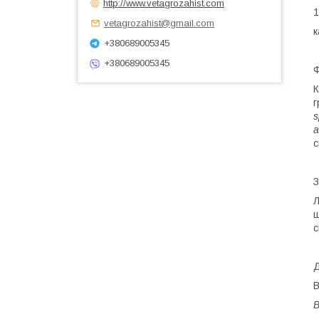
http://www.vetagrozahist.com
1
vetagrozahist@gmail.com
к
+380689005345
+380689005345
Ф
К
г
s
a
с
З
Л
ш
с
Д
В
В