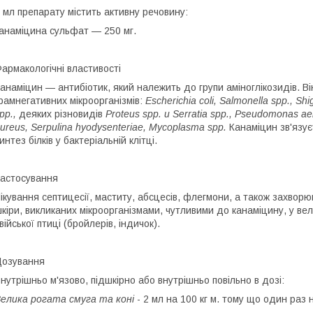
 мл препарату містить активну речовину:
анаміцина сульфат — 250 мг.
армакологічні властивості
анаміцин — антибіотик, який належить до групи аміноглікозидів. В
рамнегативних мікроорганізмів:
Escherichia coli, Salmonella spp., Shi
pp.,
деяких різновидів
Proteus spp. и Serratia spp., Pseudomonas aer
ureus, Serpulina hyodysenteriae, Mycoplasma spp.
Канаміцин зв'язує
интез білків у бактеріальній клітці.
астосування
ікування септицесії, маститу, абсцесів, флегмони, а також захвор
кіри, викликаних мікроорганізмами, чутливими до канаміцину, у велик
війської птиці (бройлерів, індичок).
озування
нутрішньо м'язово, підшкірно або внутрішньо повільно в дозі:
елика рогата смуга та коні
- 2 мл на 100 кг м. тому що один раз 