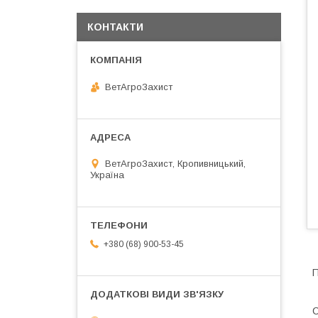
КОНТАКТИ
ВетАгроЗахист
ВетАгроЗахист, Кропивницький,
Україна
+380 (68) 900-53-45
П