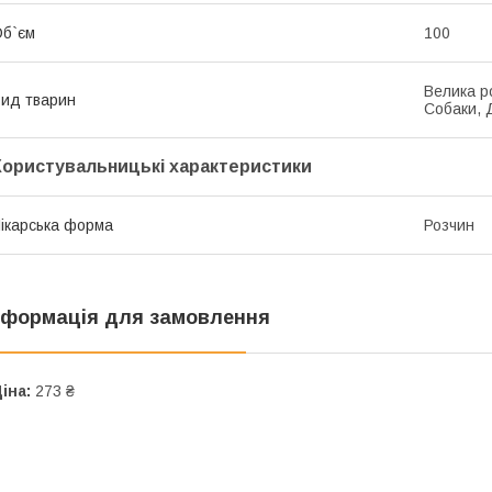
б`єм
100
Велика ро
ид тварин
Собаки, 
Користувальницькі характеристики
ікарська форма
Розчин
нформація для замовлення
іна:
273 ₴