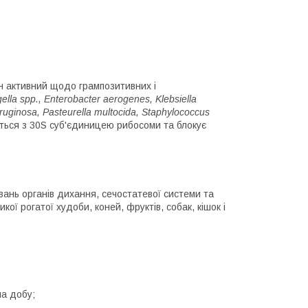
ін активний щодо грампозитивних і
gella spp., Enterobacter aerogenes, Klebsiella
uginosa, Pasteurella multocida, Staphylococcus
ться з 30S суб'єдиницею рибосоми та блокує
ювань органів дихання, сечостатевої системи та
ої рогатої худоби, коней, фруктів, собак, кішок і
на добу;