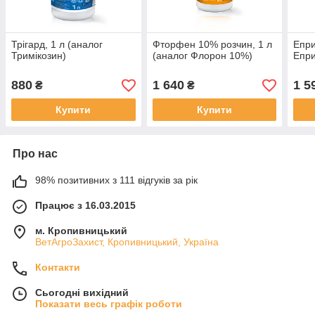
Трігард, 1 л (аналог
Фторфен 10% розчин, 1 л
Епри
Тримікозин)
(аналог Флорон 10%)
Епри
880
1 640
1 5
₴
₴
Купити
Купити
Про нас
98% позитивних з 111 відгуків за рік
Працює з 16.03.2015
м. Кропивницький
ВетАгроЗахист, Кропивницький, Україна
Контакти
Сьогодні вихідний
Показати весь графік роботи