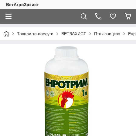
ВетАгроЗахист
Товари та послуги
ВЕТЗАХИСТ
Птахівництво
Енр