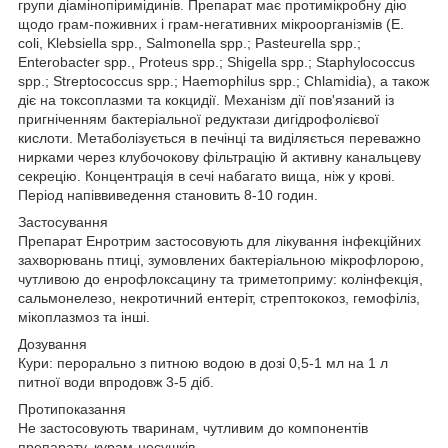
групи діамінопіримідинів. Препарат має протимікробну дію
щодо грам-поживних і грам-негативних мікроорганізмів (E.
coli, Klebsiella spp., Salmonella spp.; Pasteurella spp.;
Enterobacter spp., Proteus spp.; Shigella spp.; Staphylococcus
spp.; Streptococcus spp.; Haemophilus spp.; Chlamidia), а також
діє на токсоплазми та кокцидії. Механізм дії пов'язаний із
пригніченням бактеріальної редуктази дигідрофолієвої
кислоти. Метаболізується в печінці та виділяється переважно
нирками через клубочокову фільтрацію й активну канальцеву
секрецію. Концентрація в сечі набагато вища, ніж у крові.
Період напіввиведення становить 8-10 годин.
Застосування
Препарат Енротрим застосовують для лікування інфекційних
захворювань птиці, зумовлених бактеріальною мікрофлорою,
чутливою до енрофлоксацину та триметоприму: колінфекція,
сальмонелезо, некротичний ентеріт, стрептококоз, гемофіліз,
мікоплазмоз та інші.
Дозування
Кури:
перорально з питною водою в дозі 0,5-1 мл на 1 л
питної води впродовж 3-5 діб.
Протипоказання
Не застосовують тваринам, чутливим до компонентів
препарату, курам-несушків.