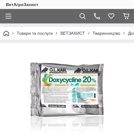
ВетАгроЗахист
Товари та послуги
ВЕТЗАХИСТ
Тваринництво
До