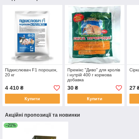
Підкислювач F1 порошок,
Премікс "Диво" для кролів
Сірк
20 кг
і нутрій 400 г кормова
добавка
4 410
30
27
₴
₴
Купити
Купити
Акційні пропозиції та новинки
–21%