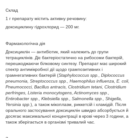
Склад
1 г препарату містить активну речовину:
доксициклину гідрохлорид — 200 мг.
Фармакологічна дія
Доксициклін — антибіотик, який належить до групи
тетрациклінів. Діє бактеріостатично на рибосоми бактерій,
перешкоджаючи білковому синтезу. Препарат має широкий
спектр антимікробної дії щодо грампозитивних і
грамнегативних бактерій (
Staphylococcus spp., Diplococcus
pneumonia, Streptococcus spp., Haemophilus influenza, E. coli,
Pneumococci, Bacillus antracis, Clostridium tetani, Clostridium
perfringes, Listeria monocytogens, Actinomyces spp.,
Entirobacter spp., Klebsiella spp., Salmonella spp., Shigella,
Yersinia spp.
), а також мікоплазм, риккетсій і хламідій. Після
орального застосування доксициклін швидко абсорбується й
досягає максимальної концентрації в крові через 3 години, а
також зберігається в організмі тривалий час.