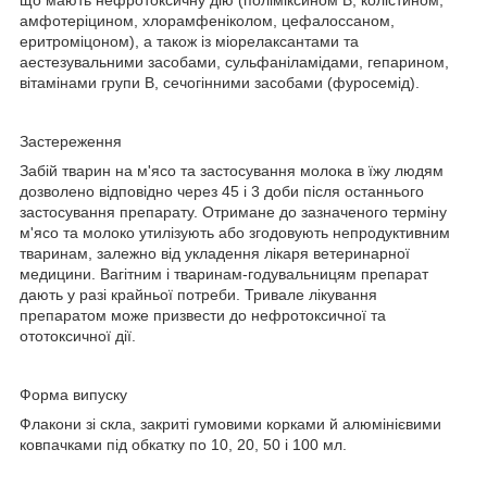
амфотеріцином, хлорамфеніколом, цефалоссаном,
еритроміцоном), а також із міорелаксантами та
аестезувальними засобами, сульфаніламідами, гепарином,
вітамінами групи B, сечогінними засобами (фуросемід).
Застереження
Забій тварин на м'ясо та застосування молока в їжу людям
дозволено відповідно через 45 і 3 доби після останнього
застосування препарату. Отримане до зазначеного терміну
м'ясо та молоко утилізують або згодовують непродуктивним
тваринам, залежно від укладення лікаря ветеринарної
медицини. Вагітним і тваринам-годувальницям препарат
дають у разі крайньої потреби. Тривале лікування
препаратом може призвести до нефротоксичної та
ототоксичної дії.
Форма випуску
Флакони зі скла, закриті гумовими корками й алюмінієвими
ковпачками під обкатку по 10, 20, 50 і 100 мл.