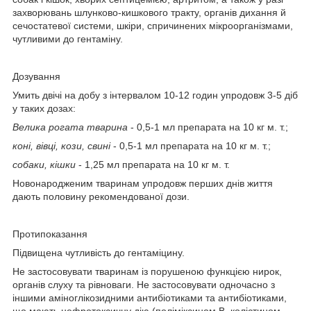
захворювань шлунково-кишкового тракту, органів дихання й
сечостатевої системи, шкіри, спричинених мікроорганізмами,
чутливими до гентаміну.
Дозування
Умить двічі на добу з інтервалом 10-12 годин упродовж 3-5 діб
у таких дозах:
Велика рогата тварина
- 0,5-1 мл препарата на 10 кг м. т.;
коні, вівці, кози, свині
- 0,5-1 мл препарата на 10 кг м. т.;
собаки, кішки
- 1,25 мл препарата на 10 кг м. т.
Новонародженим тваринам упродовж перших днів життя
дають половину рекомендованої дози.
Протипоказання
Підвищена чутливість до гентаміцину.
Не застосовувати тваринам із порушеною функцією нирок,
органів слуху та рівноваги. Не застосовувати одночасно з
іншими аміноглікозидними антибіотиками та антибіотиками,
що мають нефротоксичну дію (поліміксином В, колістином,