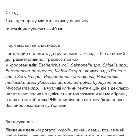
Склад
1 мл препарату містить активну речовину:
гентаміцин сульфат — 40 мг.
Фармакологічні властивості
Гентаміцин належить до групи аміноглікозидів. Він активний
до грамнегативних і грампозитивних
мікроорганізмів:
Escherichia coli, Salmonella spp. Shigella spp.,
Enterobacter aerogenes, Klebsiella spp
., деяких видів
Proteus
spp
. і
Serratia spp., Pseudomonas aeruginosa, Pasteurella
multocida, Staphylococcus aureus, Serpulina hyodysenteriae,
Mycoplasma spp
. На чутливі клітини гентаміцин діє в декількох
напрямках: вплив на цілісність цитоплазматичної мембрани,
вплив на метаболізм РНК; пригнічення синтезу білка на рівні
Зos рибосомальної суб'єдинки.
Застосування
Лікування великої рогатої худоби, коней, овець, коз, свиней,
собак і кішок, хворих септицемією, артритом, а також у разі