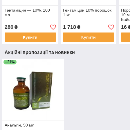
Гентаміцин — 10%, 100
Гентаміцин 10% порошок,
Нор
мл
1 кг
10 м
Байс
286
1 718
16
₴
₴
Купити
Купити
Акційні пропозиції та новинки
–21%
Анальгін, 50 мл