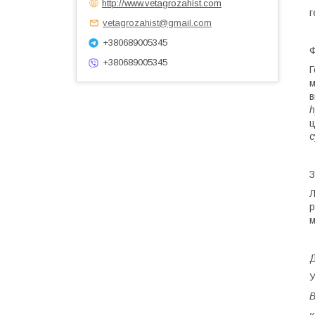
http://www.vetagrozahist.com
г
vetagrozahist@gmail.com
+380689005345
Ф
+380689005345
Г
м
в
h
ц
с
З
Л
р
м
Д
У
В