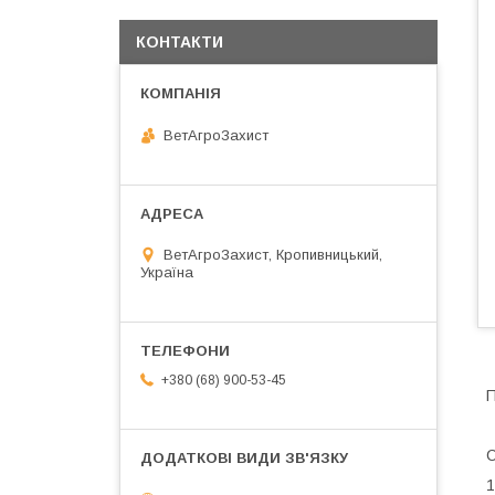
КОНТАКТИ
ВетАгроЗахист
ВетАгроЗахист, Кропивницький,
Україна
+380 (68) 900-53-45
П
1