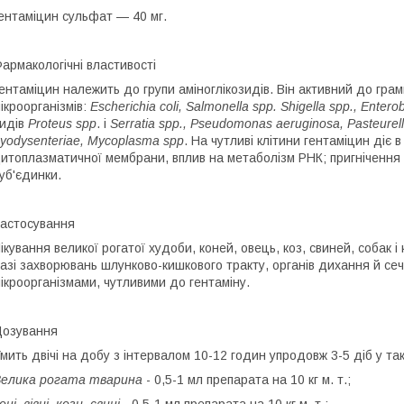
ентаміцин сульфат — 40 мг.
армакологічні властивості
ентаміцин належить до групи аміноглікозидів. Він активний до гра
ікроорганізмів:
Escherichia coli, Salmonella spp. Shigella spp., Entero
идів
Proteus spp
. і
Serratia spp., Pseudomonas aeruginosa, Pasteurell
yodysenteriae, Mycoplasma spp
. На чутливі клітини гентаміцин діє в
итоплазматичної мембрани, вплив на метаболізм РНК; пригнічення с
уб'єдинки.
астосування
ікування великої рогатої худоби, коней, овець, коз, свиней, собак і
азі захворювань шлунково-кишкового тракту, органів дихання й сеч
ікроорганізмами, чутливими до гентаміну.
озування
мить двічі на добу з інтервалом 10-12 годин упродовж 3-5 діб у та
елика рогата тварина
- 0,5-1 мл препарата на 10 кг м. т.;