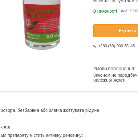
Мінімальна сума замов
В наявності
Код:
7397
Купити
+380 (68) 900-53-45
Законом не передбач
належної якості
розора, безбарвна або злегка жовтувата рідина.
Склад
 мл препарату містить активну речовину: