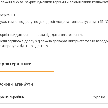
лакони зі скла, закриті гумовими корками й алюмінієвими ковпачками 
берігання
ухе, темне, недоступне для дітей місце за температури від +15 °C
ермін придатності
— 2 роки від дати виготовлення.
ісля першого відбору з флакона препарат використовувати впродовж
емператури від +2 °C до +8 °C.
арактеристики
Основні атрибути
раїна виробник
Україна