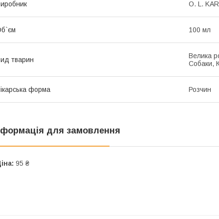
иробник
O. L. KAR
б`єм
100 мл
Велика ро
ид тварин
Собаки, 
ікарська форма
Розчин
нформація для замовлення
іна:
95 ₴