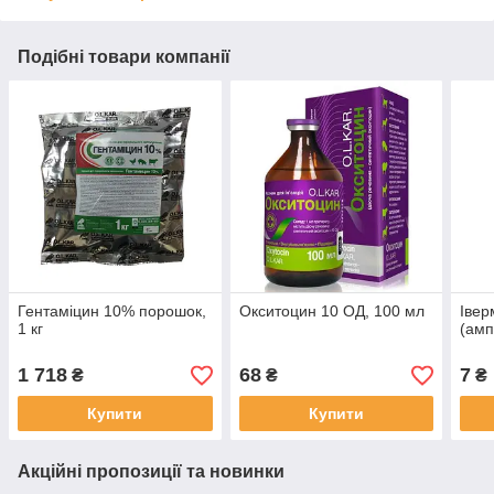
Подібні товари компанії
Гентаміцин 10% порошок,
Окситоцин 10 ОД, 100 мл
Івер
1 кг
(амп
1 718
68
7
₴
₴
₴
Купити
Купити
Акційні пропозиції та новинки