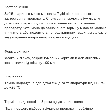
Застереження
Забій тварин на м'ясо можна за 7 діб після останнього
застосування препарату. Споживання молока в їжу людям
дозволено через 3 доби після останнього застосування
препарату. Отримане до зазначеного терміну м'ясо та молоко
утилізують або згодовують непродуктивним тваринам залежно
від укладення лікаря ветеринарної медицини.
Форма випуску
Флакони зі скла, закриті гумовими корками й алюмінієвими
ковпачками під обкатку 100 мл.
Зберігання
Темне недоступне для дітей місце за температури від +15 °C
до +25 °C.
Термін придатності
— 3 роки від дати виготовлення.
Після першого відбору з флакона препарат необхідно