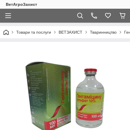
ВетАгроЗахист
Товари та послуги
ВЕТЗАХИСТ
Тваринництво
Ге