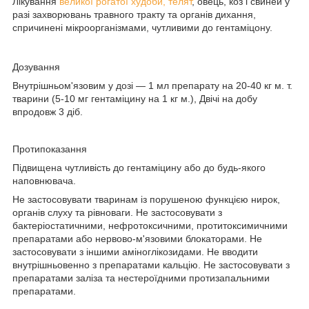
Лікування
великої рогатої худоби, телят
, овець, коз і свиней у
разі захворювань травного тракту та органів дихання,
спричинені мікроорганізмами, чутливими до гентаміцону.
Дозування
Внутрішньом'язовим у дозі — 1 мл препарату на 20-40 кг м. т.
тварини (5-10 мг гентаміцину на 1 кг м.), Двічі на добу
впродовж 3 діб.
Протипоказання
Підвищена чутливість до гентаміцину або до будь-якого
наповнювача.
Не застосовувати тваринам із порушеною функцією нирок,
органів слуху та рівноваги. Не застосовувати з
бактеріостатичними, нефротоксичними, протитоксимичними
препаратами або нервово-м'язовими блокаторами. Не
застосовувати з іншими аміноглікозидами. Не вводити
внутрішньовенно з препаратами кальцію. Не застосовувати з
препаратами заліза та нестероїдними протизапальними
препаратами.