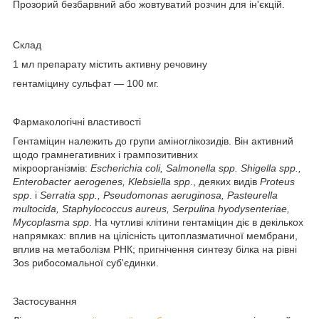
Прозорий безбарвний або жовтуватий розчин для ін'єкцій.
Склад
1 мл препарату містить активну речовину
гентаміцину сульфат — 100 мг.
Фармакологічні властивості
Гентаміцин належить до групи аміноглікозидів. Він активний
щодо грамнегативних і грампозитивних
мікроорганізмів:
Escherichia coli, Salmonella spp. Shigella spp.,
Enterobacter aerogenes, Klebsiella spp
., деяких видів
Proteus
spp
. і
Serratia spp., Pseudomonas aeruginosa, Pasteurella
multocida, Staphylococcus aureus, Serpulina hyodysenteriae,
Mycoplasma spp
. На чутливі клітини гентаміцин діє в декількох
напрямках: вплив на цілісність цитоплазматичної мембрани,
вплив на метаболізм РНК; пригнічення синтезу білка на рівні
Зos рибосомальної суб'єдинки.
Застосування