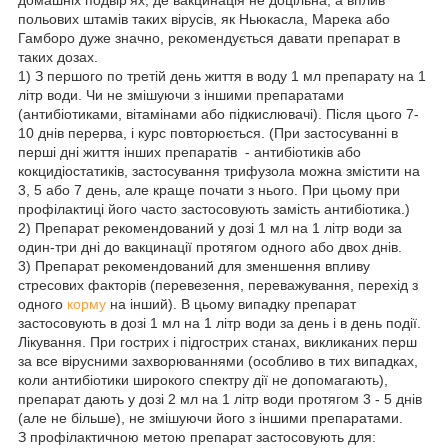
польових штамів таких вірусів, як Ньюкасла, Марека або
Гамборо дуже значно, рекомендується давати препарат в
таких дозах.
1) З першого по третій день життя в воду 1 мл препарату на 1
літр води. Чи не змішуючи з іншими препаратами
(антибіотиками, вітамінами або підкислювачі). Після цього 7-
10 днів перерва, і курс повторюється. (При застосуванні в
перші дні життя інших препаратів - антибіотиків або
кокцидіостатиків, застосування трифузола можна змістити на
3, 5 або 7 день, але краще почати з нього. При цьому при
профілактиці його часто застосовують замість антибіотика.)
2) Препарат рекомендований у дозі 1 мл на 1 літр води за
один-три дні до вакцинації протягом одного або двох днів.
3) Препарат рекомендований для зменшення впливу
стресових факторів (перевезення, переважування, перехід з
одного
корму
на інший). В цьому випадку препарат
застосовують в дозі 1 мл на 1 літр води за день і в день події.
Лікування. При гострих і підгострих станах, викликаних перш
за все вірусними захворюваннями (особливо в тих випадках,
коли антибіотики широкого спектру дії не допомагають),
препарат дають у дозі 2 мл на 1 літр води протягом 3 - 5 днів
(але не більше), не змішуючи його з іншими препаратами.
З профілактичною метою препарат застосовують для: