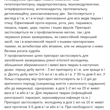
гепатопротекторну, кардіопротекторну, імуномодулюючою,
інтерфероногенну, антиоксидантну, протизапальну,
детоксикаційну, ранозагоювальну дію. Застосовується у
вигляді в \ м, в \ в ін'єкції і випоювання для всіх видів тварин і
птиці. Ефективний проти корона, рота, рео, параміксо,
пікорна, парво, цирк, герпес і інших вірусів. Препарат
застосовується як з профілактичною метою, так і для
лікування різних захворювань, як самостійний лікарський
засіб, так і в комплексній терапії з іншими препаратами,
такими, як антибіотики або вітаміни, але не змішуючи з ними.
Велика рогата худоба.
У профілактичних цілях препарат застосовують для
запобігання захворювань різної етіології молодняку,
збільшення збереженності і живої ваги тварин в наступних
дозах: першу добу життя - 3 мл препарату в \ м, але краще в \
в. Десяту добу життя 3-5 мл в \ м або в \ в. У 30-ть днів-5 мл. У
більш старшому віці препарат застосовують за 1-3 дні до
критичного періоду (наприклад зняття з молочного годування)
або до вакцинації, одноразово, в дозі 1-2 мл на 20 кг живої
ваги в \ в або в \ м. Для лікування тварин (інфекційний
ринотрахеїт, парагрип, коронавірусна інфекція та ін.)
Препарат застосовують: молодняку в дозі 1 мл на 10 кг живої
ваги протягом 3-5 днів в \ м або в \ в. При необхідності, через