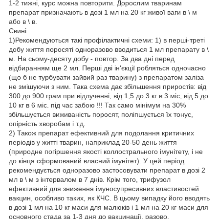
1-2 тижні, курс можна повторити. Дорослим тваринам
препарат призначають в дозі 1 мл на 20 кг живої ваги в \ м
або в \ в.
Свині.
1)Рекомендуються такі профілактичні схеми: 1) в перші-треті
добу життя поросяті одноразово вводиться 1 мл препарату в \
м. На сьому-десяту добу - повтор. За два дні перед
відбиранням ще 2 мл. Перші дві ін'єкції робляться одночасно
(що б не турбувати зайвий раз тварину) з препаратом заліза
не змішуючи з ним. Така схема дає збільшення приростів: від
300 до 900 грам при відлученні, від 1,5 до 3 кг в 3 міс, від 5 до
10 кг в 6 міс. під час забою !!! Так само мінімум на 30%
збільшується виживаність поросят, поліпшується їх тонус,
опірність хворобам і т.д.
2) Також препарат ефективний для подолання критичних
періодів у житті тварин, наприклад 20-50 день життя
(природне погіршення якості коллострального імунітету, і не
до кінця сформований власний імунітет). У цей період
рекомендується одноразово застосовувати препарат в дозі 2
мл в \ м з інтервалом в 7 днів. Крім того, трифузол
ефективний для зниження імуносупресивних властивостей
вакцин, особливо таких, як КЧС. В цьому випадку його вводять
в дозі 1 мл на 10 кг маси для малюків і 1 мл на 20 кг маси для
основного стада за 1-3 дня до вакцинації, разово.