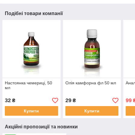
Подібні товари компанії
Настоянка чемериці, 50
Олія камфорна фл 50 мл
Анал
мл
32
29
99
₴
₴
Купити
Купити
Акційні пропозиції та новинки