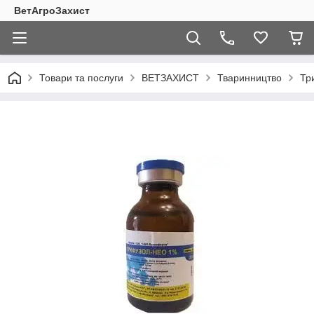
ВетАгроЗахист
Товари та послуги
ВЕТЗАХИСТ
Тваринництво
Тр