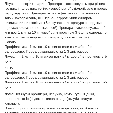
Лікування хворих тварин. Препарат застосовують при різних
гострих і підгострих течіях хвороб різної етіології, але в першу
чергу вірусних. Препарат вкрай ефективний при лікуванні
таких захворювань, як шкірно-нефротичний синдром
викликаний цирковірус. (Вся сучасна література стверджує,
що захворювання не лікується!) Препарат застосовується в \
м в дозі 1 мл на 10 кг живої ваги протягом 3-5 днів одночасно
з антибіотиком широкого спектра дії (не змішуючи).
Собаки.
Профілактика. 1 мл на 10 кг живої ваги в \ м або в \ в
одноразово. Перед вакцинацією за 1-3 дні, разово.
Лікування.1 мл на 10 кг живої ваги в \ м або в \ в протягом 3-5
днів.
Кішки.
Профілактика. 1 мл на 10 кг живої ваги в \ м або в \ в
одноразово. Перед вакцинацією за 1-3 дні, разово.
Лікування.1 мл на 10 кг живої ваги в \ м або в \ в протягом 3-5
днів.
Домашня (кури бройлери, несучка, качки, гуси, індики,
перепела та ін.) і декоративна птиця (голуби, папуги,
канарки).
В якості профілактики вірусних захворювань, особливо в
домашніх подвір'ях, де вакцинація не доцільна, а вплив