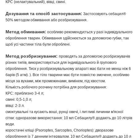
КРС (нелактувальний), вівці, свині.
Дозування та спосіб застосування:
Застосовують себацил®
50% методом обмивання або розбризкування.
Метод обмивання:
особливо рекомендується у разі індивідуального
оброблення тварин. Обмивання здійснюється за допомогою губки, так
щоб усі частини тіла були оброблені.
Метод розбризкування:
проводять за допомогою розбризкувачів
різних типів, використовується для індивідуального й групового
оброблення. Тиск у розбризкувальному апараті має бати не менш ніж 6
барів (5 атм). ). Все тіло тварини має бути повністю змочене, особливо
місця за вухами, між промежинами, вимінем, під хвостом.
Кількість робочого розчину потрібна для розбризкування:
КРС: приблизно 3-4 л;
свині: 0,5-1,0 л;
вівці: 2-3 л.
смоктувальні та кусають воші, рунці овечі, і литливі личинки м'ясної
сітки: одноразове використання: 10 мл Себацилу® додають до 10 літрів
води.
коростачні кліщі (Psoroptes, Sarcoptes, Chorioptes): дворазове
оброблення із 7 денним інтервалом. 10 мл Себацилу® додають до 10 л