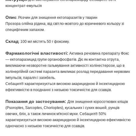
концентрат-емульсія
Опис
: Розчин для знищення ектопаразитів у тварин
Прозора олійна рідина, від світло-жовтого до коричневого кольору зі
специфічним запахом.
Склад
: 100 мл містять 50 г фоксиму.
Фармакологічні властивості:
Активна речовина препарату Фокс
— ектопаразицид групи органофосфатів. Діє як контактна отрута,
викликаючи незворотне гальмування активності холінестерози, що в
холінергійній системі паразита викликає розлад передавання нервових
імпульсів, параліч і загибель.
Себацил® характеризується високою акарицидною й інсектицидною
ефективністю в поєднанні з низькою токсичністю для ссавців.
Показання до застосування:
Для знищення коросоткових кліщів
(Psoroptes, Sarcoptes, Chorioptes), кусальних і сухих вошей, рунців
овечих, бліх, а також личинок м'ясної мухи. Себацил® 50%
характеризується високою акарицидною й інсектицидною ефективністю
одночасно з низькою токсичністю для ссавців.