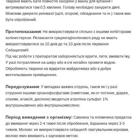
Тварини мають бати повністю занурені у ванну для купання і
витримуватися там 0,5 хвилини. Голову необхідно занурити двічі.
Можливе джерело реінвазії (щілі, огорожі, обладнання та ін.) також має
бути оброблений.
Протипоказання
: Не використовувати спільно з іншими інгібіторами
холінестерози. Релаксанти сукцинілдіхолінового ряду не мають
використовуватися за 10 днів до та 10 днів після лікування
Себацилом®.
Під час роботи з препаратом забороняється курити, пити, вживати їжу.
У разі потрапляння на шкіру або в очі негайно промити водою.
Обробляють тварини на відкритих майданчиках або в добре
вентильованих приміщеннях.
Передозування
: У випадках важких отруєнь, також як і у разі
отруєння іншими органофосфатами (симптоми, як-от потіння, діарея,
спазми, атаксія, диспное) вводиться атропіна сульфат 1%
внутрішньовенно або внутрішньомислено.
Період виведення з організму:
Свинина та яловичина придатна
до вживання через 2-4 тижні після оброблення, баранина через 3-5
тижнів. Молоко: не використовувати себацил® лактувальним коровам,
молоко яких вживають з харчовою метою.