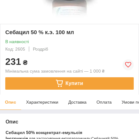
Себацил 50 % к.э. 100 мл
В наявності
Код: 2605
Роздріб
231
₴
Мінімальна сума замовлення на сайті — 1 000 ₴
Купити
Опис
Характеристики
Доставка
Оплата
Умови п
Опис
Себацил 50% концентрат-емульсія
Інструкція
для застосування ектопаразициду Себацил® 50%