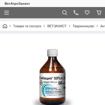
ВетАгроЗахист
Товари та послуги
ВЕТЗАХИСТ
Тваринництво
Ан