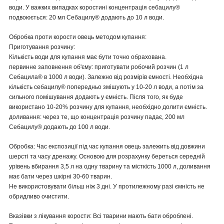
води. У важких випадках коростині концентрація себацилу®
подвоюється: 20 мл Себацилу® додають до 10 л води.
Обробка проти корости овець методом купання:
Приготування розчину:
Кількість води для купання має бути точно обрахована.
первинне заповнення об'єму: приготувати робочий розчин (1 л
Себацила® в 1000 л води). Залежно від розмірів ємності. Необхідна
кількість себацилу® попередньо змішують у 10-20 л води, а потім за
сильного помішування додають у ємність. Після того, як буде
використано 10-20% розчину для купання, необхідно долити ємність.
доливання: через те, що концентрація розчину падає, 200 мл
Себацилу® додають до 100 л води.
Обробка: Час експозиції під час купання овець залежить від довжини
шерсті та часу дренажу. Основою для розрахунку береться середній
урівень вбирання 3,5 л на одну тварину та місткість 1000 л, доливання
має бати через шкірні 30-60 тварин.
Не використовувати більш ніж 3 дні. У протилежному разі ємність не
обридливо очистити.
Вказівки з лікування корости: Всі тварини мають бати оброблені.