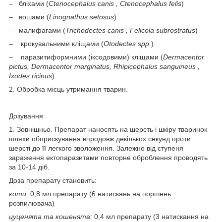
‒ бліхами (
Ctenocephalus canis , Ctenocephalus felis
)
‒ вошами (
Linognathus setosus
)
‒ малифагами (
Trichodectes canis , Felicola subrostratus
)
‒ крокувальними кліщами (
Otodectes spp.
)
‒ паразитиформними (іксодовими) кліщами (
Dermacentor
pictus, Dermacentor marginatus, Rhipicephalus sanguineus ,
Ixodes ricinus
).
2. Обробка місць утримання тварин.
Дозування
1. Зовнішньо. Препарат наносять на шерсть і шкіру тваринок
шляхи обприскування впродовж декількох секунд проти
шерсті до її легкого зволоження. Залежно від ступеня
зараження ектопаразитами повторне оброблення проводять
за 10-14 діб.
Доза препарату становить:
коти
:
0,8 мл препарату (6 натискань на поршень
розпилювача)
цуценята та кошенята
:
0,4 мл препарату (3 натискання на