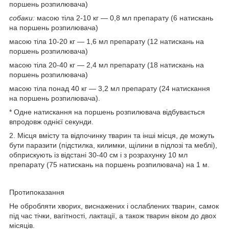
поршень розпилювача)
собаки
:
масою тіла 2-10 кг — 0,8 мл препарату (6 натискань
на поршень розпилювача)
масою тіла 10-20 кг — 1,6 мл препарату (12 натискань на
поршень розпилювача)
масою тіла 20-40 кг — 2,4 мл препарату (18 натискань на
поршень розпилювача)
масою тіла понад 40 кг — 3,2 мл препарату (24 натискання
на поршень розпилювача).
* Одне натискання на поршень розпилювача відбувається
впродовж однієї секунди.
2. Місця вмісту та відпочинку тварин та інші місця, де можуть
бути паразити (підстилка, килимки, щілини в підлозі та меблі),
обприскують із відстані 30-40 см і з розрахунку 10 мл
препарату (75 натискань на поршень розпилювача) на 1 м.
Протипоказання
Не обробляти хворих, виснажених і ослаблених тварин, самок
під час тічки, вагітності, лактації, а також тварин віком до двох
місяців.