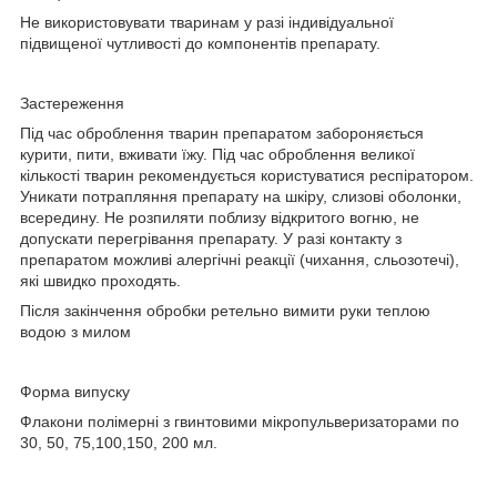
Не використовувати тваринам у разі індивідуальної
підвищеної чутливості до компонентів препарату.
Застереження
Під час оброблення тварин препаратом забороняється
курити, пити, вживати їжу. Під час оброблення великої
кількості тварин рекомендується користуватися респіратором.
Уникати потрапляння препарату на шкіру, слизові оболонки,
всередину. Не розпиляти поблизу відкритого вогню, не
допускати перегрівання препарату. У разі контакту з
препаратом можливі алергічні реакції (чихання, сльозотечі),
які швидко проходять.
Після закінчення обробки ретельно вимити руки теплою
водою з милом
Форма випуску
Флакони полімерні з гвинтовими мікропульверизаторами по
30, 50, 75,100,150, 200 мл.