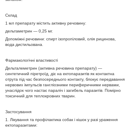
Склад
1 мл препарату містить активну речовину:
дельтаметрин — 0,25 мг.
Допоміжні речовини: спирт ізопропіловий, олія рицинова,
вода дистильована.
Фармакологічні властивості
Дельталеметрин (активна речовина препарату) —
синтетичний піретроїд, діє на ектопаразитів як контактна
отрута під час безпосереднього контакту, блокує передавання
нервових імпульсів гангліозними периферичними нервами,
унаслідок чого настає параліч і загибель паразитів. Помірно
токсичний для теплокровних тварин.
Застосування
1. Лікування та профілактика собак і кішок у разі ураження
ектопаразитами: