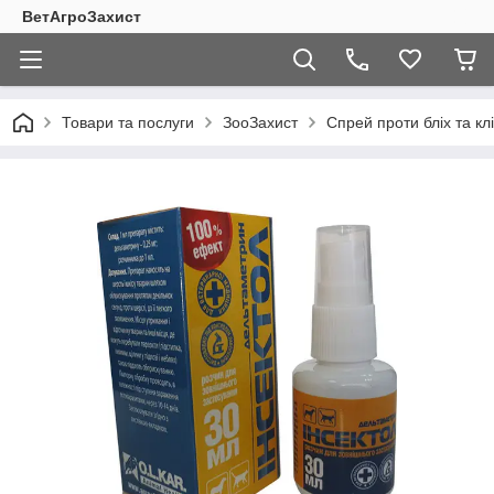
ВетАгроЗахист
Товари та послуги
ЗооЗахист
Спрей проти бліх та клі