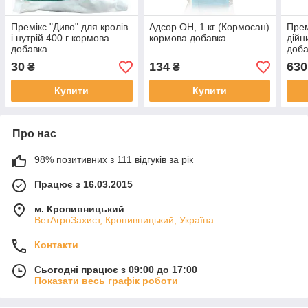
Премікс "Диво" для кролів
Адсор ОН, 1 кг (Кормосан)
Прем
і нутрій 400 г кормова
кормова добавка
дійн
добавка
доба
30
134
630
₴
₴
Купити
Купити
Про нас
98% позитивних з 111 відгуків за рік
Працює з 16.03.2015
м. Кропивницький
ВетАгроЗахист, Кропивницький, Україна
Контакти
Сьогодні працює з 09:00 до 17:00
Показати весь графік роботи