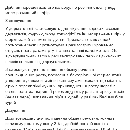
Дрібний порошок жовтого кольору, не розчиняється у воді,
мало розчинний в ефірі.
Застосування
У дерматології застосовують для лікування корости, екземи,
дерматитів, фурункульозу, трихофітії та інших уражень шкіри у
формі мазей, лініментів, дустів. Призначають як легкий
проносний засіб і протиотруми в разі гострих і хронічних
отруєнь препаратами ртуті, олива та інші важкі метали. Як
відхаркувальний засіб у разі захворювань легких і дихальних
шляхів спільно з відхаркувальними.
Застосовують для поліпшення обміну речовин,
пришвидшення росту, посилення бактеріальної ферментації,
утворення деяких вітамінів і синтезу амінокислот, що містять
сірку в передпліччі жуйних, пришвидшення росту шерсті в
овець, рогатих тварин. Її рекомендують у разі аптеріозу птахів
(немає пера), випадання пір'я в курей, у разі канібалізму біля
курей.
Дозування
Дози всередину для поліпшення обміну речовин: коням і
великому рогатому скоту 2-5 г; дрібній рогатій скоті та
свинцям 0,5-1г; собакам 0,1-0,2 г; кішкам і курам 0,05-0,1 г.