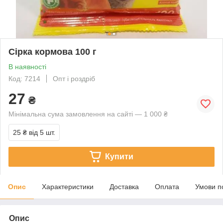
Сірка кормова 100 г
В наявності
Код: 7214
Опт і роздріб
27
₴
Мінімальна сума замовлення на сайті — 1 000 ₴
25 ₴
від 5 шт.
Купити
Опис
Характеристики
Доставка
Оплата
Умови п
Опис