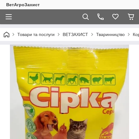
ВетАгроЗахист
Товари та послуги
ВЕТЗАХИСТ
Тваринництво
Ко