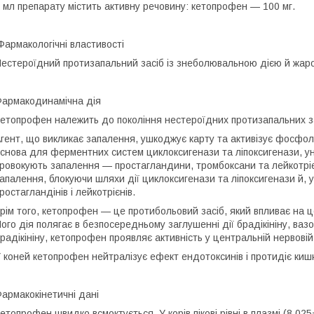
 мл препарату містить активну речовину: кетопрофен — 100 мг.
армакологічні властивості
естероїдний протизапальний засіб із знеболювальною дією й жар
армакодинамічна дія
етопрофен належить до покоління нестероїдних протизапальних зас
гент, що викликає запалення, ушкоджує карту та активізує фосфол
снова для ферментних систем циклоксигенази та ліпоксигенази, ун
ровокують запалення — простагландини, тромбоксани та лейкотріє
апалення, блокуючи шляхи дії циклоксигенази та ліпоксигенази й, 
ростагландінів і лейкотрієнів.
рім того, кетопрофен — це протибольовий засіб, який впливає на 
ого дія полягає в безпосередньому заглушенні дії брадікініну, ваз
радікініну, кетопрофен проявляє активність у центральній нервовій 
 коней кетопрофен нейтралізує ефект ендотоксинів і протидіє кишк
армакокінетичні дані
етопрофен швидко всмоктується. У корів пікові рівні в плазмі (8,02