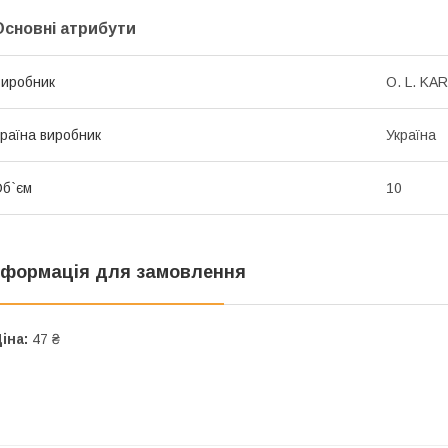
Основні атрибути
иробник
O. L. KAR
раїна виробник
Україна
б`єм
10
нформація для замовлення
іна:
47 ₴