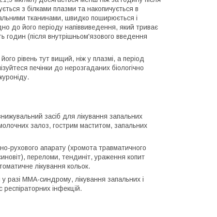
ується з білками плазми та накопичується в
іальними тканинами, швидко поширюється і
ідно до його періоду напіввиведення, який триває
ть годин (після внутрішньом'язового введення
його рівень тут вищий, ніж у плазмі, а період
ізуйтеся печінки до нерозгаданих біологічно
куроніду.
знижувальний засіб для лікування запальних
молочних залоз, гострим маститом, запальних
орно-рухового апарату (хромота травматичного
синовіт), переломи, тендиніт, ураження копит
птоматичне лікування кольок.
у разі ММА-синдрому, лікування запальних і
с респіраторних інфекцій.