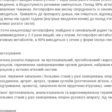
ведення, а біодоступність речовини закінчується. Понад 98% зв'яз
апалених тканинах. Кетопрофен має високу спорідненість із синов
иводиться. Тривалість дії препарату довша, ніж очікується, відпов
ід менш ніж однієї години (внутріше введення коням) до понад п'я
еликої рогатої скоти).
стотні концентрації кетопрофену знайдено в синовіальній рідині та 
апіввиведення у 2-3 рази вищий, ніж у плазмі. Кетопрофен метабол
ктивних метаболітів, а 90% виводиться з сечею у формі сполук глю
астосування
елика рогата тварина
:
як протизапальний, протибольовий і жаро
роцесів, спричинених захворюваннями органів дихання, набряком 
роцесів у кістково-м'язовій системі.
оня
:
лікування запальних і больових станів у разі захворювань оп
оходження, артрит, артроз, травми суглобів (розтягнення зв'язок, 
підтримання, хромота), запалення після хірургічних втручань); сим
вині
:
протизапальна, анальгезувальна та жарознижувальна терапія 
ольових станів у разі захворювань опорно-рухового апарату; під ча
озування