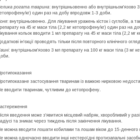
елика рогата тварина
:
внутрішньовенно або внутрішньом'язово 3 
етопрофену/кг) один раз на добу впродовж 1-3 доби.
оня
:
внутрішньовенно. Для лікування уражень кісток і суглобів, а 
репарату на 45 кг маси тіла (2,2 мг кетопрофену/кг) один раз на 
ікування кольок вводити 1 мл препарату на 45 кг маси тіла (2,2 мг
одаткові ін'єкції проводять тільки після повторного клінічного огл
вині
:
внутрішньом'язово 3 мл препарату на 100 кг маси тіла (3 мг 
оби.
ротипоказання
ротипоказане застосування тваринам із важкою нирковою недоста
е вводити тваринам, чутливим до кетопрофену.
астереження
ісля введення може з'явитися місцевий набряк, хворобливий у разі
адіусі та зникає через тиждень після закінчення лікування.
е можна вводити лошати кобилами та лошам віком до 15-денного в
е можна одночасно вводити інші нестероїдні протизапальні засоби