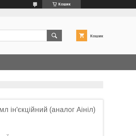
Кошик
Кошик
мл ін'єкційний (аналог Аініл)