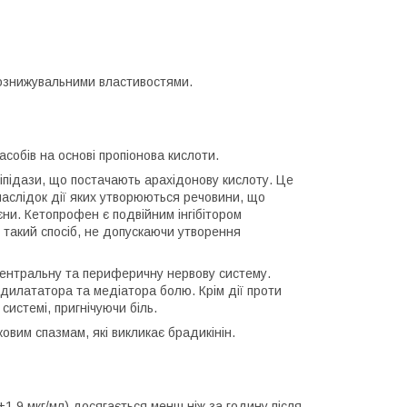
ознижувальними властивостями.
обів на основі пропіонова кислоти.
іпідази, що постачають арахідонову кислоту. Це
аслідок дії яких утворюються речовини, що
ни. Кетопрофен є подвійним інгібітором
у такий спосіб, не допускаючи утворення
центральну та периферичну нервову систему.
одилататора та медіатора болю. Крім дії проти
системі, пригнічуючи біль.
овим спазмам, які викликає брадикінін.
5±1,9 мкг/мл) досягається менш ніж за годину після