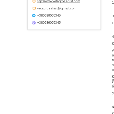
http://www.vetagrozahist.com
1
vetagrozahist@gmail.com
+380689005345
Ф
+380689005345
Н
Ф
К
А
о
п
з
п
К
Й
б
У
Ф
К