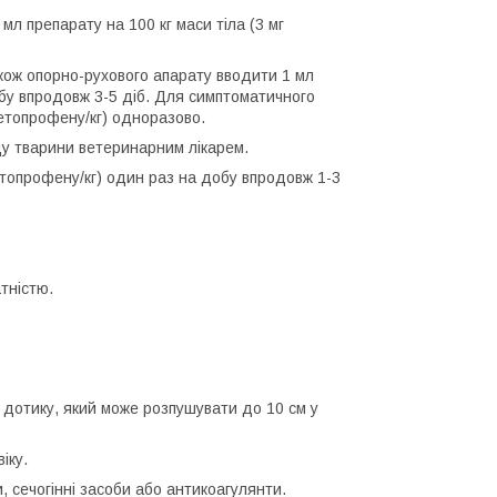
мл препарату на 100 кг маси тіла (3 мг
також опорно-рухового апарату вводити 1 мл
добу впродовж 3-5 діб. Для симптоматичного
 кетопрофену/кг) одноразово.
яду тварини ветеринарним лікарем.
кетопрофену/кг) один раз на добу впродовж 1-3
тністю.
 дотику, який може розпушувати до 10 см у
іку.
, сечогінні засоби або антикоагулянти.