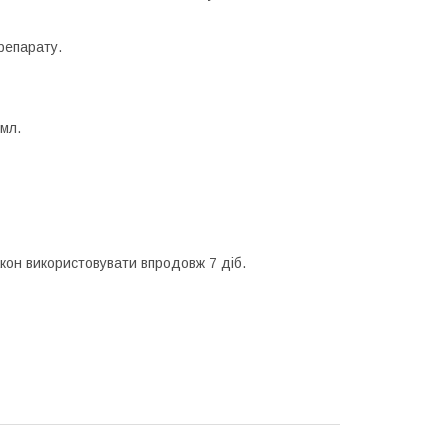
репарату.
 мл.
кон використовувати впродовж 7 діб.