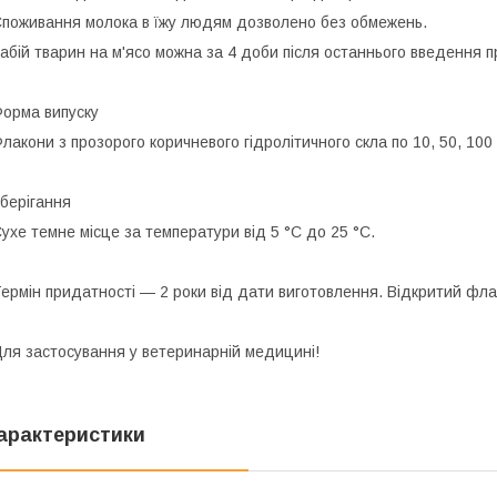
поживання молока в їжу людям дозволено без обмежень.
абій тварин на м'ясо можна за 4 доби після останнього введення п
орма випуску
лакони з прозорого коричневого гідролітичного скла по 10, 50, 100
берігання
ухе темне місце за температури від 5 °C до 25 °C.
ермін придатності
— 2 роки від дати виготовлення. Відкритий фла
ля застосування у ветеринарній медицині!
арактеристики