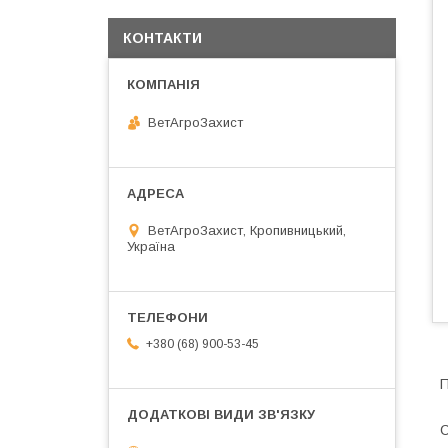
КОНТАКТИ
ВетАгроЗахист
ВетАгроЗахист, Кропивницький,
Україна
+380 (68) 900-53-45
П