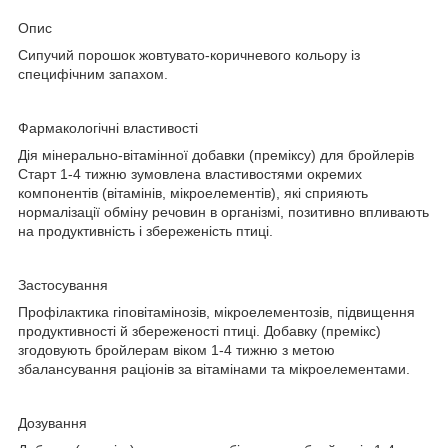
Опис
Сипучий порошок жовтувато-коричневого кольору із
специфічним запахом.
Фармакологічні властивості
Дія мінерально-вітамінної добавки (преміксу) для бройлерів
Старт 1-4 тижню зумовлена властивостями окремих
компонентів (вітамінів, мікроелементів), які сприяють
нормалізації обміну речовин в організмі, позитивно впливають
на продуктивність і збереженість птиці.
Застосування
Профілактика гіповітамінозів, мікроелементозів, підвищення
продуктивності й збереженості птиці. Добавку (премікс)
згодовують бройлерам віком 1-4 тижню з метою
збалансування раціонів за вітамінами та мікроелементами.
Дозування