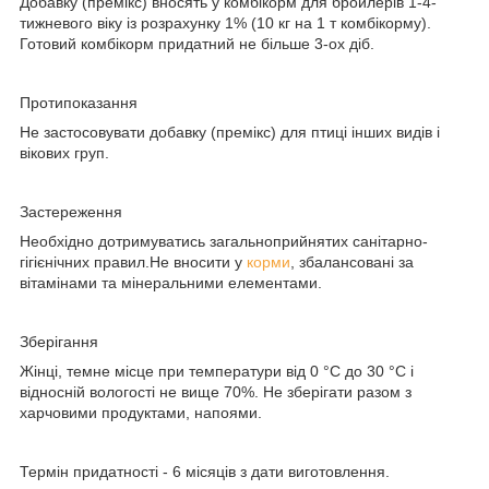
Добавку (премікс) вносять у комбікорм для бройлерів 1-4-
тижневого віку із розрахунку 1% (10 кг на 1 т комбікорму).
Готовий комбікорм придатний не більше 3-ох діб.
Протипоказання
Не застосовувати добавку (премікс) для птиці інших видів і
вікових груп.
Застереження
Необхідно дотримуватись загальноприйнятих санітарно-
гігієнічних правил.Не вносити у
корми
, збалансовані за
вітамінами та мінеральними елементами.
Зберігання
Жінці, темне місце при температури від 0 °С до 30 °С і
відносній вологості не вище 70%. Не зберігати разом з
харчовими продуктами, напоями.
Термін придатності
- 6 місяців з дати виготовлення.