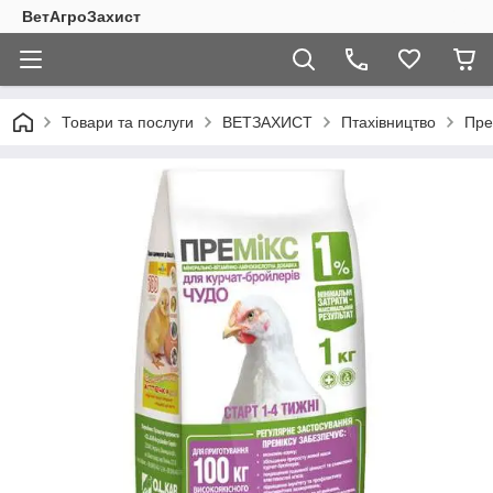
ВетАгроЗахист
Товари та послуги
ВЕТЗАХИСТ
Птахівництво
Пре