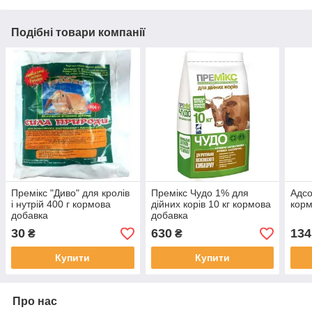
Подібні товари компанії
Премікс "Диво" для кролів
Премікс Чудо 1% для
Адсо
і нутрій 400 г кормова
дійних корів 10 кг кормова
корм
добавка
добавка
30
630
134
₴
₴
Купити
Купити
Про нас