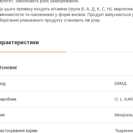
мунітет, запобігають різні захворювання.
о цього преміксу входять вітаміни (група В, А, Д, К, С, Н), мікроеле
мінокислоти та наповнювач у формі висівок. Продукт випускається 
берігання упакованого продукту становить пів року.
арактеристики
Основні
Вид
БВМД
иробник
O. L. KAR
ип
Мінераль
астосування корми
Тваринн