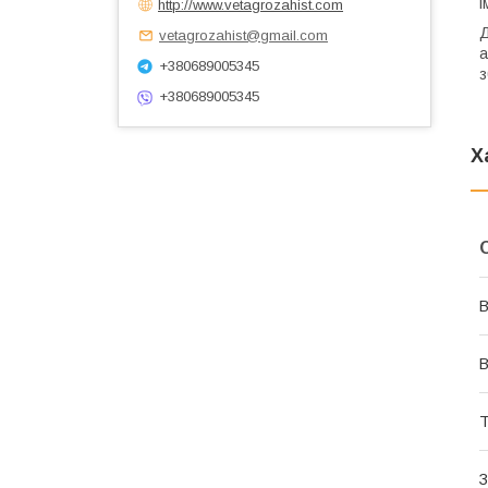
і
http://www.vetagrozahist.com
Д
vetagrozahist@gmail.com
а
+380689005345
з
+380689005345
Х
В
Т
З