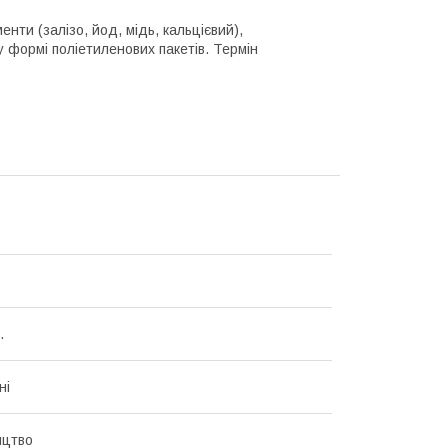
менти (залізо, йод, мідь, кальцієвий),
у формі поліетиленових пакетів. Термін
.
ні
ицтво