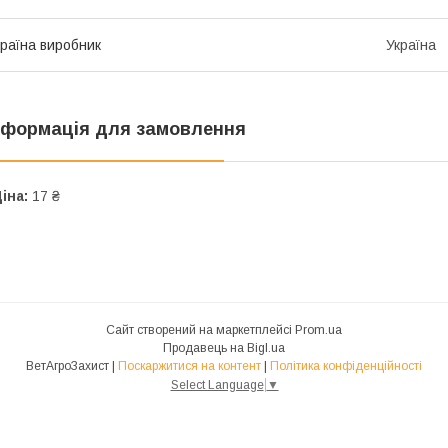
раїна виробник
Україна
нформація для замовлення
іна:
17 ₴
Сайт створений на маркетплейсі
Prom.ua
Продавець на Bigl.ua
ВетАгроЗахист |
Поскаржитися на контент
|
Політика конфіденційності
Select Language
▼