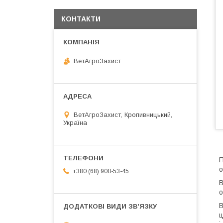
КОНТАКТИ
ВетАгроЗахист
ВетАгроЗахист, Кропивницький,
Україна
П
+380 (68) 900-53-45
В
о
В
ц