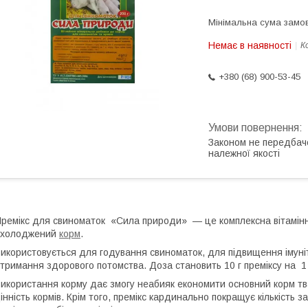
Мінімальна сума замов
Немає в наявності
К
+380 (68) 900-53-45
Законом не передбач
належної якості
ремікс для свиноматок «Сила природи» — це комплексна вітамінн
охолоджений
корм
.
икористовується для годування свиноматок, для підвищення імуніт
тримання здорового потомства. Доза становить 10 г преміксу на 1 
икористання корму дає змогу неабияк економити основний корм тв
інність кормів. Крім того, премікс кардинально покращує кількість з