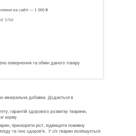
лення на сайті — 1 000 ₴
од:
5766
ено повернення та обмін даного товару
о мінеральна добавка. Додається в
ету, гарантій здорового розвитку тварини,
кг корму.
арин, прискорити ріст, підвищити поживну
апліду та їхнє здоров'я. У с/х тварин поліпшується