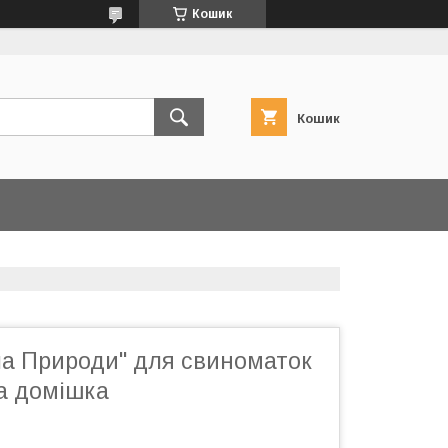
Кошик
Кошик
ла Природи" для свиноматок
ва домішка