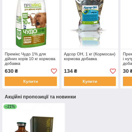
Премікс Чудо 1% для
Адсор ОН, 1 кг (Кормосан)
Прем
дійних корів 10 кг кормова
кормова добавка
і ну
добавка
доба
630
134
30
₴
₴
Купити
Купити
Акційні пропозиції та новинки
–21%