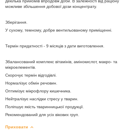
декілька прийомів впродовж доби. В залежності від раціону
можливе збільшення добової дози концентрату.
Зберігання.
У сухому, темному, добре вентильованому приміщенні.
Термін придатності
- 9 місяців з дати виготовлення.
Збалансований комплекс вiтамiнiв, амiнокислот, макро- та
мiкроелементiв.
Скорочує термiн вiдгодiвлi.
Нормалiзує обмiн речовин.
Оптимiзує мiкрофлору кишечника.
Нейтралiзує наслiдки стресу у тварин.
Полiпшує якiсть тваринницької продукцiї.
Рекомендований для усiх вiкових груп.
Приховати