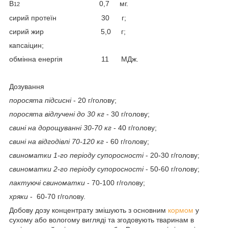
В
0,7 мг.
12
сирий протеїн 30 г;
сирий жир 5,0 г;
капсаіцин;
обмінна енергія 11 МДж.
Дозування
поросята підсисні
- 20 г/голову;
поросята відлучені до 30 кг
- 30 г/голову;
свині на дорощуванні 30-70 кг
- 40 г/голову;
свині на відгодівлі 70-120 кг
- 60 г/голову;
свиноматки 1-го періоду супоросності
- 20-30 г/голову;
свиноматки 2-го періоду супоросності
- 50-60 г/голову;
лактуючі свиноматки
- 70-100 г/голову;
хряки
- 60-70 г/голову.
Добову дозу концентрату змішують з основним
кормом
у
сухому або вологому вигляді та згодовують тваринам в