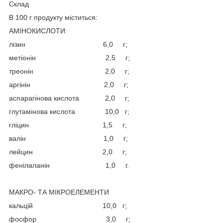
Cклад
В 100 г продукту міститься:
АМІНОКИСЛОТИ:
лізин 6,0 г;
метіонін 2,5 г;
треонін 2,0 г;
аргінін 2,0 г;
аспарагінова кислота 2,0 г;
глутамінова кислота 10,0 г;
гліцин 1,5 г;
валін 1,0 г;
лейцин 2,0 г;
фенілаланін 1,0 г.
МАКРО- ТА МІКРОЕЛЕМЕНТИ
кальцій 10,0 г;
фосфор 3,0 г;