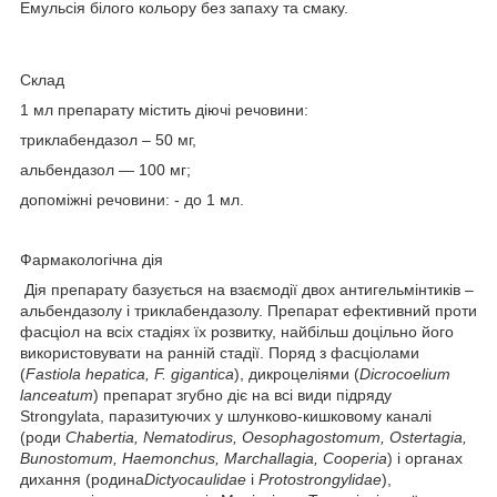
Емульсія білого кольору без запаху та смаку.
Склад
1 мл препарату містить діючі речовини:
триклабендазол – 50 мг,
альбендазол — 100 мг;
допоміжні речовини: - до 1 мл.
Фармакологічна дія
Дія препарату базується на взаємодії двох антигельмінтиків –
альбендазолу і триклабендазолу. Препарат ефективний проти
фасціол на всіх стадіях їх розвитку, найбільш доцільно його
використовувати на ранній стадії. Поряд з фасціолами
(
Fastiolа hepatica, F. gigantica
), дикроцеліями (
Dicrocoelium
lanceatum
) препарат згубно діє на всі види підряду
Strongylata, паразитуючих у шлунково-кишковому каналі
(роди
Chabertia, Nematodirus, Oesophagostomum, Ostertagia,
Bunostomum, Haemonchus, Marсhallagia, Cooperiа
) і органах
дихання (родина
Dictyocaulidae
і
Protostrongylidae
),