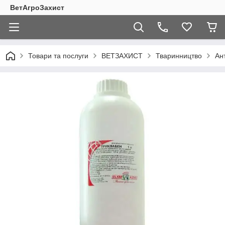
ВетАгроЗахист
Товари та послуги
ВЕТЗАХИСТ
Тваринництво
Ан