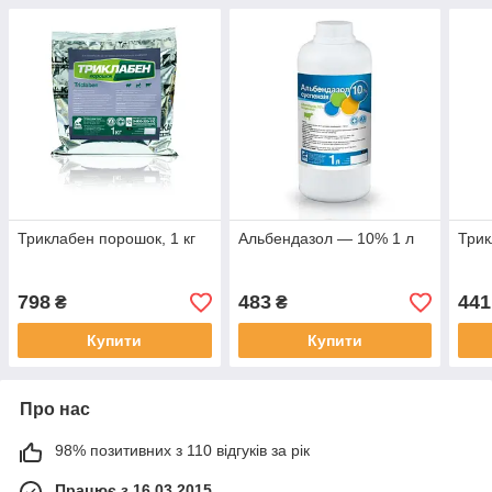
Триклабен порошок, 1 кг
Альбендазол — 10% 1 л
Трик
798
483
441
₴
₴
Купити
Купити
Про нас
98% позитивних з 110 відгуків за рік
Працює з 16.03.2015