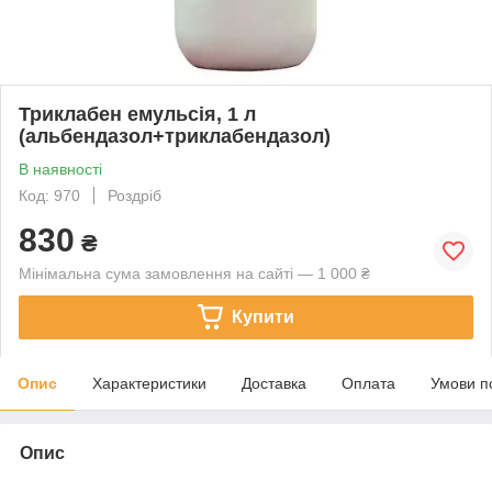
Триклабен емульсія, 1 л
(альбендазол+триклабендазол)
В наявності
Код: 970
Роздріб
830
₴
Мінімальна сума замовлення на сайті — 1 000 ₴
Купити
Опис
Характеристики
Доставка
Оплата
Умови п
Опис