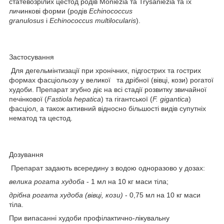
статевозрілих цестод родів Moniezia та Trysaniezia та їх
личинкові форми (родів
Echinococcus
granulosus
і
Echinococcus multilocularis
).
Застосування
Для дегельмінтизації при хронічних, підгострих та гострих
формах фасціольозу у великої та дрібної (вівці, кози) рогатої
худоби. Препарат згубно діє на всі стадії розвитку звичайної
печінкової (
Fastiolа hepatica
) та гігантської (
F. gigantica
)
фасціол, а також активний відносно більшості видів супутніх
нематод та цестод.
Доз
ування
Препарат задають всередину з водою одноразово у дозах:
велика рогата худоба
- 1 мл на 10 кг маси тіла;
дрібна рогата худоба (вівці, кози)
- 0,75 мл на 10 кг маси
тіла.
При випасанні худоби профілактично-лікувальну