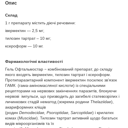
Опис
Склад
1 г препарату містить діючі речовини:
івермектин — 2,5 мг;
тилозин тартрат – 10 мг;
ксероформ — 10 мг.
Фармакологічні властивості
Гель Офтальмостар − комбінований препарат, до складу
якого входять івермектин, тилозин тартрат і ксероформ.
Протипаразитарний компонент івермектин посилює зв’язок
ГАМК (гама-аміномасляної кислоти) із спеціальними
рецепторами на нервових закінченнях паразитів, блокуючи
нервові імпульси, що призводить до загибелі статевозрілих і
личинкових стадій нематод (зокрема родини
Thelaziidae
),
акариформних кліщів
(родин
Demodecidae
,
Psoroptidae
,
Sarcoptidae
) і крилатих
комах (
Muscidae
). Тилозин тартрат активний щодо багатьох
видів мікроорганізмів та їх