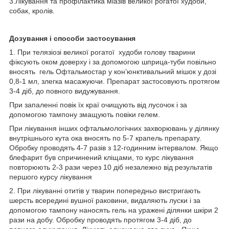
3.Лікування та профілактика міазів великої рогатої худоби,
собак, кролів.
Дозування і способи застосування
1. При телязіозі великої рогатої худоби голову тварини
фіксують оком доверху і за допомогою шприца-туби повільно
вносять гель Офтальмостар у кон’юнктивальний мішок у дозі
0,8-1 мл, злегка масажуючи. Препарат застосовують протягом
3-4 діб, до повного видужування.
При запаленні повік їх краї очищують від лусочок і за
допомогою тампону змащують повіки гелем.
При лікування інших офтальмологічних захворювань у ділянку
внутрішнього кута ока вносять по 5-7 крапель препарату.
Обробку проводять 4-7 разів з 12-годинним інтервалом. Якщо
блефарит був спричинений кліщами, то курс лікування
повторюють 2-3 рази через 10 діб незалежно від результатів
першого курсу лікування
2. При лікуванні отитів у тварин попередньо вистригають
шерсть всередині вушної раковини, видаляють луски і за
допомогою тампону наносять гель на уражені ділянки шкіри 2
рази на добу. Обробку проводять протягом 3-4 діб, до