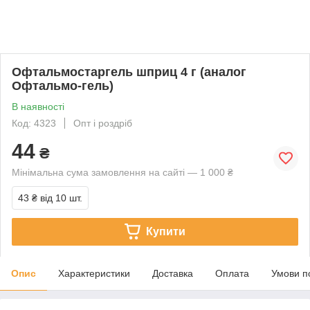
Офтальмостаргель шприц 4 г (аналог
Офтальмо-гель)
В наявності
Код: 4323
Опт і роздріб
44
₴
Мінімальна сума замовлення на сайті — 1 000 ₴
43 ₴
від 10 шт.
Купити
Опис
Характеристики
Доставка
Оплата
Умови п