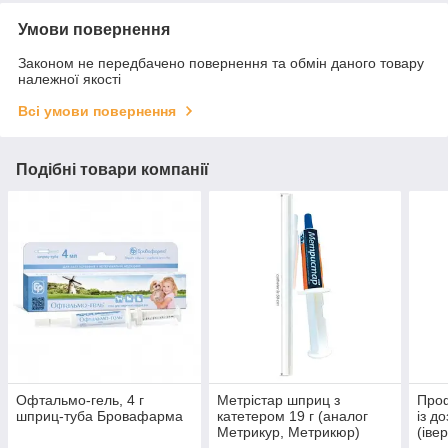
Умови повернення
Законом не передбачено повернення та обмін даного товару
належної якості
Всі умови повернення
Подібні товари компанії
Офтальмо-гель, 4 г
Метрістар шприц з
Про
шприц-туба Бровафарма
катетером 19 г (аналог
із д
Метрикур, Метрикюр)
(іве