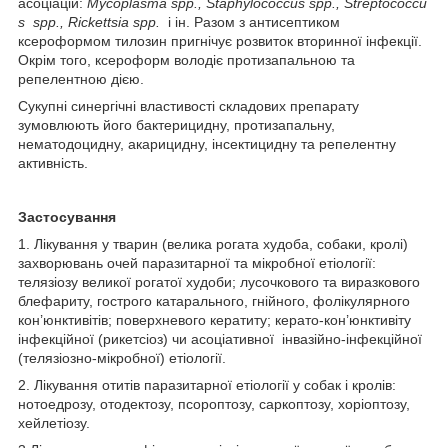
асоціацій:
Mycoplasma
spp
.,
Staphylococcus
spp
.,
Streptococcu
s
spp
.,
Rickettsia
spp
.
і ін. Разом з антисептиком
ксероформом тилозин пригнічує розвиток вторинної інфекції.
Окрім того, ксероформ володіє протизапальною та
репелентною дією.
Сукупні синергічні властивості складових препарату
зумовлюють його бактерицидну, протизапальну,
нематодоцидну, акарицидну, інсектицидну та репелентну
активність.
Застосування
1. Лікування у тварин (велика рогата худоба, собаки, кролі)
захворювань очей паразитарної та мікробної етіології:
телязіозу великої рогатої худоби; лусочкового та виразкового
блефариту, гострого катарального, гнійного, фолікулярного
кон’юнктивітів; поверхневого кератиту; керато-кон’юнктивіту
інфекційної (рикетсіоз) чи асоціативної інвазійно-інфекційної
(телязіозно-мікробної) етіології.
2. Лікування отитів паразитарної етіології у собак і кролів:
нотоедрозу, отодектозу, псороптозу, саркоптозу, хоріоптозу,
хейлетіозу.