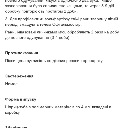
повного одужування. Лікують одночасно два вуха. Якщо
захворювання було спричинене кліщами, то через 8-9 діб
обробку повторюють протягом 1 доби.
3. Для профілактики вольфартіозу свіжі рани тварин у літній
період змащують гелем Офтальмостар.
Рани, інвазовані личинками мух, обробляють 2 рази на добу
до повного одужування (3-4 доби).
Протипоказання
Підвищена чутливість до діючих речовин препарату.
Застереження
Немає.
Форма випуску
Шприц-туба з полімерних матеріалів по 4 мл. вкладені в
коробку.
Зберігання