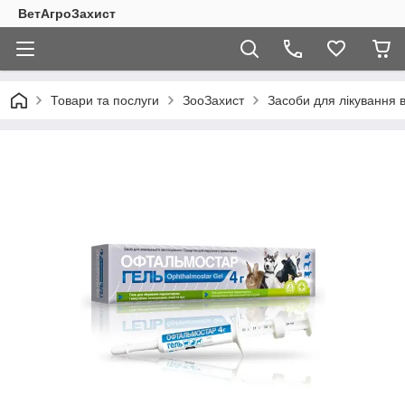
ВетАгроЗахист
Товари та послуги
ЗооЗахист
Засоби для лікування 