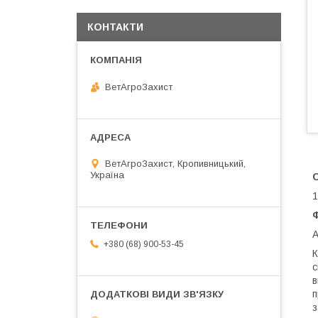
КОНТАКТИ
ВетАгроЗахист
ВетАгроЗахист, Кропивницький,
Україна
1
Ф
A
+380 (68) 900-53-45
К
с
в
п
з