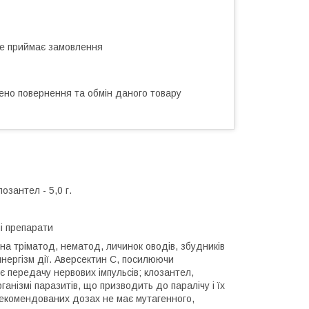
не приймає замовлення
ено повернення та обмін даного товару
озантел - 5,0 г.
і препарати
 на тріматод, нематод, личинок оводів, збудників
нергізм дії. Аверсектин С, посилюючи
 передачу нервових імпульсів; клозантел,
анізмі паразитів, що призводить до паралічу і їх
рекомендованих дозах не має мутагенного,