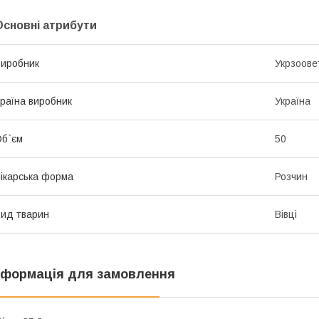
Основні атрибути
иробник
Укрзоове
раїна виробник
Україна
б`єм
50
ікарська форма
Розчин
ид тварин
Вівці
нформація для замовлення