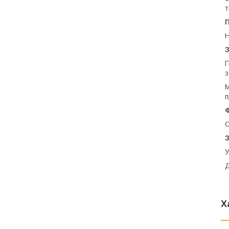
т
Н
П
з
М
п
С
З
У
Д
Х