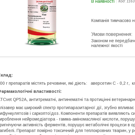
В наявності
Код:
1163
Компанія тимчасово 
Законом не передбач
належної якості
Склад:
00 г препаратів містять речовини, які діють: аверсетин С - 0,2 г, кл
армакологічні властивості:
TCvet QP52A, антитрематні, антинематні та протицінні ветеринарн
лізавер має широкий спектр протипаразитарної дії, згубно впливає
ифункулятозів і саркоптоїдоз. Компоненти препаратів виявляють си
ироблення нейромедіатора - гамма-аміномасляної кислоти, порушує
ригнічуючи активність ферментів, порушує метаболічні процеси в орг
агибелі. Препарат помірно токсичний для теплокровних тварин, у 