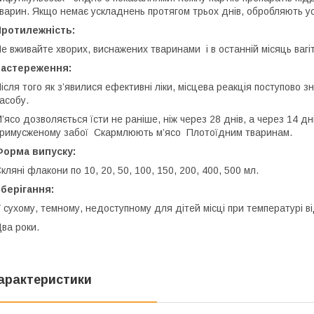
варин. Якщо немає ускладнень протягом трьох днів, обробляють усі
Протилежність:
е вживайте хворих, виснажених тваринами і в останній місяць вагіт
Застереження:
ісля того як з’явилися ефективні ліки, місцева реакція поступово 
асобу.
’ясо дозволяється їсти не раніше, ніж через 28 днів, а через 14 дн
римусженому забої Скармлюють м’ясо Плотоїдним тваринам.
Форма випуску:
кляні флакони по 10, 20, 50, 100, 150, 200, 400, 500 мл.
берігання:
 сухому, темному, недоступному для дітей місці при температурі ві
ва роки.
арактеристики