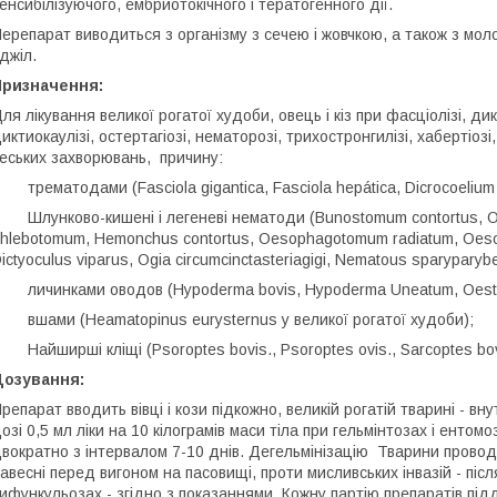
енсибілізуючого, ембриотокічного і тератогенного дії.
ерепарат виводиться з організму з сечею і жовчкою, а також з мол
джіл.
Призначення:
ля лікування великої рогатої худоби, овець і кіз при фасціолізі, ди
иктиокаулізі, остертагіозі, нематорозі, трихостронгилізі, хабертіозі
еських захворювань, причину:
 трематодами (Fasciola gigantica, Fasciola hepática, Dicrocoelium
 Шлунково-кишені і легеневі нематоди (Bunostomum contortus, 
hlebotomum, Hemonchus contortus, Oesophagotomum radiatum, Oesop
ictyoculus viparus, Ogia circumcinctasteriagigi, Nematous sparyparybe
 личинками оводов (Hypoderma bovis, Hypoderma Uneatum, Oestr
 вшами (Heamatopinus eurysternus у великої рогатої худоби);
 Найширші кліщі (Рsoroptes bovis., Psoroptes ovis., Sarcoptes bovi
Дозування:
репарат вводить вівці і кози підкожно, великій рогатій тварині - 
озі 0,5 мл ліки на 10 кілограмів маси тіла при гельмінтозах і енто
вократно з інтервалом 7-10 днів. Дегельмінізацію Тварини провод
авесні перед вигоном на пасовищі, проти мисливських інвазій - післ
ифункульозах - згідно з показаннями. Кожну партію препаратів підд