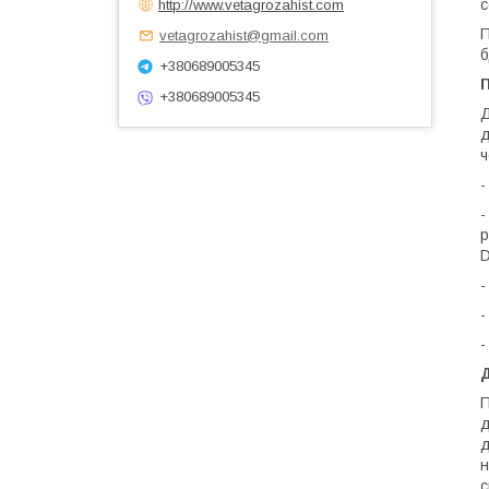
с
http://www.vetagrozahist.com
П
vetagrozahist@gmail.com
б
+380689005345
+380689005345
Д
д
ч
-
-
p
D
-
-
-
П
д
д
н
с