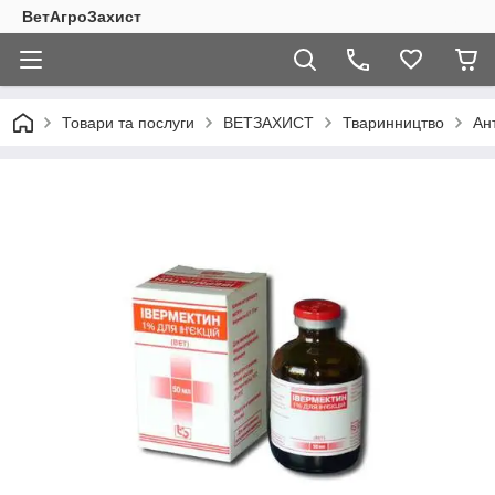
ВетАгроЗахист
Товари та послуги
ВЕТЗАХИСТ
Тваринництво
Ан