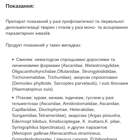
Показання:
Препарат показаний у разі профілактичної та лікувальної
дегельмінтизації тварин і птахів у разі моно- та асоціованих
паразитарних інвазіїв.
Продукт показаний у таких випадках:
Свиням: нематодози спроцьовані дорослими та
личинковими формами (Ascaridae, Metastrongylidae,
Oligacanthohynchidae,Ollulanidae, Strongyloidididae,
Trichonematidae, Trichuridae), акорози спроєктовані
(Demodex phylloide, Sarcoptes parvelauls), і suis блохами
(Haematopinus suis).
Птахам: курам, качкам, індичкам, гуссюм-у разі
гельмінтозах (Ascaridae, Amidostomatidae, Ascaridae,
Capillariidae, Dioctophymae, Heterakidae,
Sungamidae,Tetrameridae), акарозах (Argas pissusha,
Edermopt bilobus, Kmidocoptegae, K. muttans,K. pilae,
Syringophilus bipectinatus), и других паразитов
(Menopon gallinae,Menacanthus stramineus,
Goniodeshologaster, Lipeurus caponis, Echilnophaga