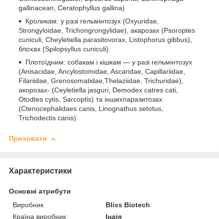
gallinacean, Ceratophyllus gallina).
Кроликам: у разі гельмінтозух (Oxyuridae,
Strongyloidae, Trichongrongylidae), акарозах (Psoroptes
cuniculi, Cheyletiella parasitovorax, Listophorus gibbus),
блохах (Spilopsyllus cuniculi).
Плотоїдним: собакам і кішкам — у разі гельмінтозух
(Anisacidae, Ancylostomidae, Ascaridae, Capillariidae,
Filariidae, Grenosomatidae,Thelaziidae, Trichuridae),
акорозах- (Ceyletiella jasguri, Demodex catres cati,
Otodtes cytis, Sarcoptis) та іншихпаразитозах
(Ctenocephalidaes canis, Linognathus setotus,
Trichodectis canis).
Приховати
Характеристики
Основні атрибути
Виробник
Bliss Biotech
Країна виробник
Індія