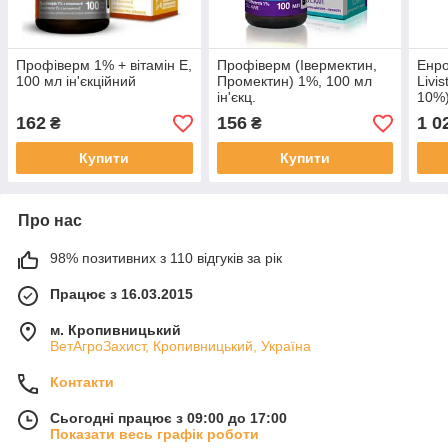
Профіверм 1% + вітамін Е,
Профіверм (Івермектин,
Енро
100 мл ін'єкційний
Промектин) 1%, 100 мл
Livi
ін'єкц.
10%
162
156
1 0
₴
₴
Купити
Купити
Про нас
98% позитивних з 110 відгуків за рік
Працює з 16.03.2015
м. Кропивницький
ВетАгроЗахист, Кропивницький, Україна
Контакти
Сьогодні працює з 09:00 до 17:00
Показати весь графік роботи