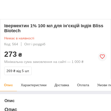
Івермектин 1% 100 мл для ін'єкцій Індія Bliss
Biotech
Немає в наявності
Код: 564
Опт і роздріб
273
₴
Мінімальна сума замовлення на сайті — 1 000 ₴
269 ₴
від 5 шт.
Опис
Характеристики
Доставка
Оплата
Умови п
Опис
Опис