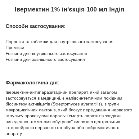
Івермектин 1% ін'єкція 100 мл Індія
Способи застосування:
Порошки та таблетки для внутрішнього застосування
Премікси
Розчини для внутрішнього застосування
Розчини для зовнішнього застосування
Фармакологічна дія:
Івермектин-антипаразитарний препарат, який загалом
застосовується в медицині, є напівсинтетичним похідним
біосинтезу активіцетів (Streptomyces avermitilis), з групи
макроциклічних лактонів, який блокує передавання нервового
імпульсу провокуючи параліч і смерть паразитів завдяки
виведенню гамма-амінобутрової кислоти з центральних
інтернейронів нервового стовбура або нейромістичного
апарату.