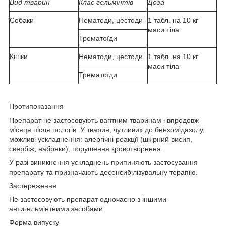
Вид тварин
Клас гельмінтів
Доза
Собаки
Нематоди, цестоди
1 табл. на 10 кг
маси тіла
Трематоїди
Кішки
Нематоди, цестоди
1 табл. на 10 кг
маси тіла
Трематоїди
Протипоказання
Препарат не застосовують вагітним тваринам і впродовж
місяця після пологів. У тварин, чутливих до бензомідазолу,
можливі ускладнення: алергічні реакції (шкірний висип,
свербіж, набряки), порушення кровотворення.
У разі виникнення ускладнень припиняють застосування
препарату та призначають десенсибілізувальну терапію.
Застереження
Не застосовують препарат одночасно з іншими
антигельмінтними засобами.
Форма випуску