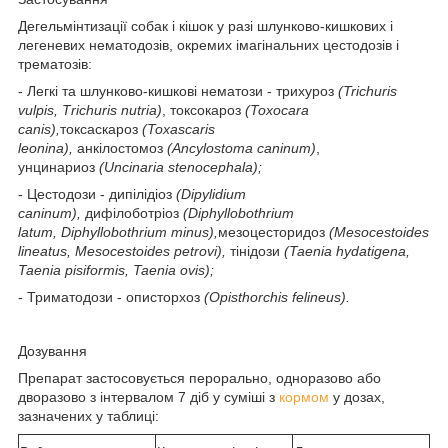
Дегельмінтизації собак і кішок у разі шлунково-кишкових і
легеневих нематодозів, окремих імагінальних цестодозів і
трематозів:
- Легкі та шлунково-кишкові нематози - трихуроз
(Trichuris
vulpis, Тrichuris nutria)
, токсокароз
(Toxocara
canis),
токсаскароз
(Toxascaris
leonina),
анкілостомоз
(Ancylostoma caninum)
,
унцинариоз
(Uncinaria stenocephala);
- Цестодози - дипілідіоз
(Dipylidium
caninum),
дифілоботріоз
(Diphyllobothrium
latum,
Diphyllobothrium minus),
мезоцесторидоз
(Mesocestoides
lineatus, Mesocestoides petrovi),
тінідози
(Taenia
hydatigena,
Taenia pisiformis, Taenia ovis);
- Триматодози - описторхоз
(Opisthorchis felineus).
Дозування
Препарат застосовується перорально, одноразово або
дворазово з інтервалом 7 діб у суміші з
кормом
у дозах,
зазначених у таблиці: