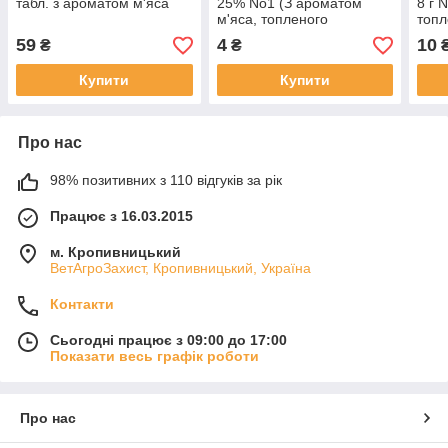
табл. з ароматом м'яса
25% No1 (З ароматом
8 г 
м'яса, топленого
топл
молоком)
59
4
10
₴
₴
Купити
Купити
Про нас
98% позитивних з 110 відгуків за рік
Працює з 16.03.2015
м. Кропивницький
ВетАгроЗахист, Кропивницький, Україна
Контакти
Сьогодні працює з 09:00 до 17:00
Показати весь графік роботи
Про нас