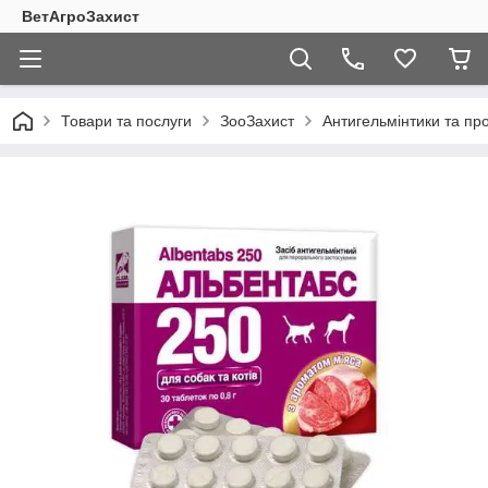
ВетАгроЗахист
Товари та послуги
ЗооЗахист
Антигельмінтики та про