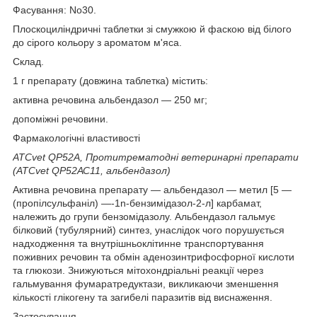
Фасування: No30.
Плоскоциліндричні таблетки зі смужкою й фаскою від білого
до сірого кольору з ароматом м'яса.
Склад.
1 г препарату (довжина таблетка) містить:
активна речовина альбендазол — 250 мг;
допоміжні речовини.
Фармакологічні властивості
ATCvet QP52А, Протитрематодні ветеринарні препарати
(ATCvet QP52АС11, альбендазол)
Активна речовина препарату — альбендазол — метил [5 —
(пропілсульфаніл) —-1n-бензимідазол-2-л] карбамат,
належить до групи бензомідазолу. Альбендазол гальмує
білковий (тубулярний) синтез, унаслідок чого порушується
надходження та внутрішньоклітинне транспортування
поживних речовин та обмін аденозинтрифосфорної кислоти
та глюкози. Знижуються мітохондріальні реакції через
гальмування фумаратредуктази, викликаючи зменшення
кількості глікогену та загибелі паразитів від виснаження.
Застосування