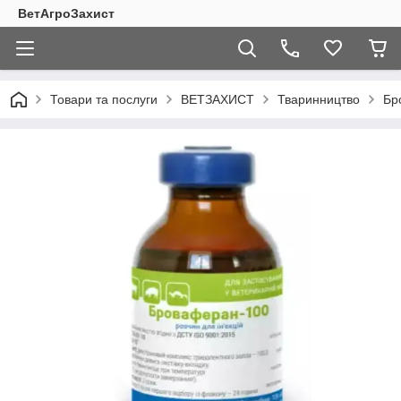
ВетАгроЗахист
Товари та послуги
ВЕТЗАХИСТ
Тваринництво
Бр