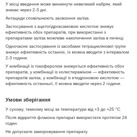
У місці введення може виникнути невеликий набряк, який
зникає через 2-3 дні.
Антациди сповільнюють засвоєння заліза.
Застосування з ацетогідроксамовою кислотою знижує
ефективність обох препаратів, при використанні з
препаратами заліза можливе накопичення заліза в печінці.
Одночасне застосування із засобами тетрациклінової групи
знижує ефективність останніх, їх можна вводити з інтервалом
2-3 години.
У комбінації із токоферолом знижується ефективність обох
препаратів, у комбінації із холестираміном — ефективність
препаратів заліза, у комбінації із етидроновою кислотою —
ефективність останньої, її можна вводити через 2 години.
Умови зберігання
У сухому, темному місці за температури від +3 до +25 °С.
Після відкриття флакона препарат використати протягом 24
годин.
Не допускати заморожування препарату.