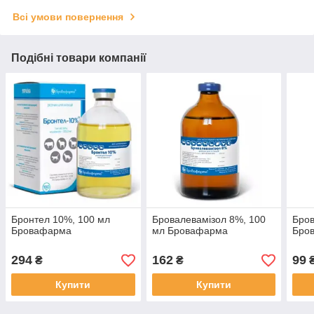
Всі умови повернення
Подібні товари компанії
Бронтел 10%, 100 мл
Бровалевамізол 8%, 100
Бров
Бровафарма
мл Бровафарма
Бро
294
162
99
₴
₴
Купити
Купити