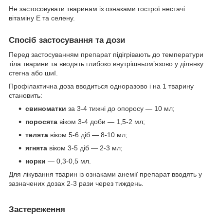
Не застосовувати тваринам із ознаками гострої нестачі
вітаміну Е та селену.
Спосіб застосування та дози
Перед застосуванням препарат підігрівають до температури
тіла тварини та вводять глибоко внутрішньом’язово у ділянку
стегна або шиї.
Профілактична доза вводиться одноразово і на 1 тварину
становить:
свиноматки
за 3-4 тижні до опоросу — 10 мл;
поросята
віком 3-4 доби — 1,5-2 мл;
телята
віком 5-6 діб — 8-10 мл;
ягнята
віком 3-5 діб — 2-3 мл;
норки
— 0,3-0,5 мл.
Для лікування тварин із ознаками анемії препарат вводять у
зазначених дозах 2-3 рази через тиждень.
Застереження