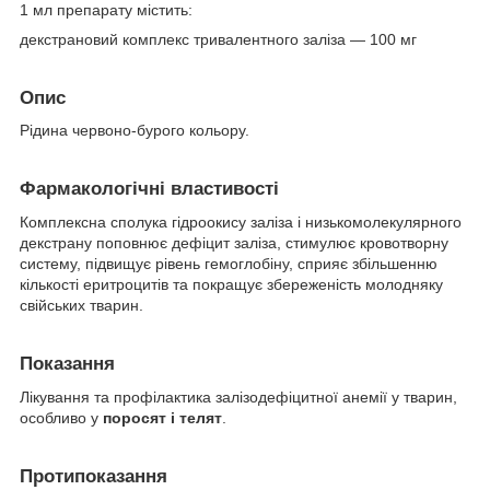
1 мл препарату містить:
декстрановий комплекс тривалентного заліза — 100 мг
Опис
Рідина червоно-бурого кольору.
Фармакологічні властивості
Комплексна сполука гідроокису заліза і низькомолекулярного
декстрану поповнює дефіцит заліза, стимулює кровотворну
систему, підвищує рівень гемоглобіну, сприяє збільшенню
кількості еритроцитів та покращує збереженість молодняку
свійських тварин.
Показання
Лікування та профілактика залізодефіцитної анемії у тварин,
особливо у
поросят і телят
.
Протипоказання