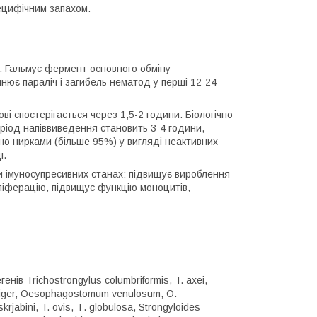
пецифічним запахом.
в. Гальмує фермент основного обміну
нює параліч і загибель нематод у перші 12-24
і спостерігається через 1,5-2 години. Біологічно
еріод напіввиведення становить 3-4 години,
но нирками (більше 95%) у вигляді неактивних
і.
и імуносупресивних станах: підвищує вироблення
оліферацію, підвищує функцію моноцитів,
ів Trichostrongylus columbriformis, T. axei,
thiger, Oesophagostomum venulosum, O.
jabini, T. ovis, Т. globulosa, Strongyloides