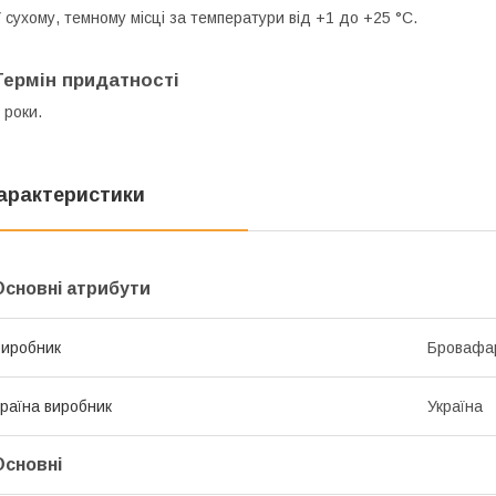
 сухому, темному місці за температури від +1 до +25 °С.
Термін придатності
 роки.
арактеристики
Основні атрибути
иробник
Бровафа
раїна виробник
Україна
Основні