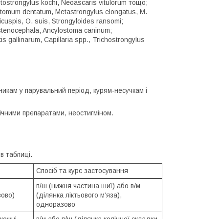
 Protostrongylus kochi, Neoascaris vitulorum тощо;
omum dentatum, Metastrongylus elongatus, M.
icuspis, O. suis, Strongyloides ransomi;
 stenocephala, Ancylostoma caninum;
is gallinarum, Capillaria spp., Trichostrongylus
никам у парувальний період, курям-несучкам і
ічними препаратами, неостигміном.
в таблиці.
Спосіб та курс застосування
п/ш (нижня частина шиї) або в/м
зово)
(ділянка ліктьового м’яза),
одноразово