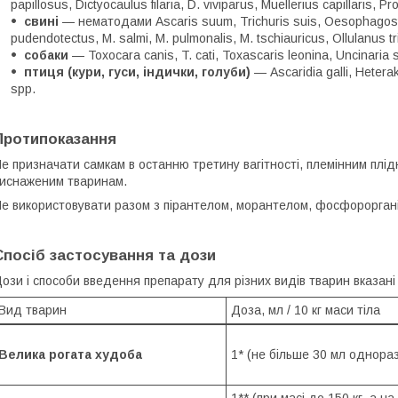
papillosus, Dictyocaulus filaria, D. viviparus, Muellerius capillaris,
свині
— нематодами Ascaris suum, Trichuris suis, Oesophagost
pudendotectus, M. salmi, M. pulmonalis, M. tschiauricus, Ollulanus tr
собаки
— Toxocara canis, T. cati, Toxascaris leonina, Uncinaria
птиця (кури, гуси, індички, голуби)
— Ascaridia galli, Heterak
spp.
Протипоказання
е призначати самкам в останню третину вагітності, племінним плід
иснаженим тваринам.
е використовувати разом з пірантелом, морантелом, фосфорорган
Спосіб застосування та дози
ози і способи введення препарату для різних видів тварин вказані 
Вид тварин
Доза, мл / 10 кг маси тіла
Велика рогата худоба
1* (не більше 30 мл однора