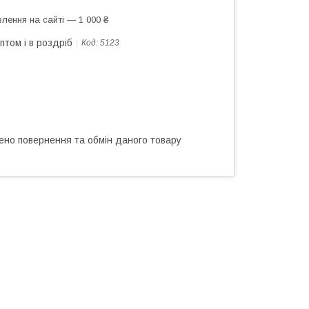
лення на сайті — 1 000 ₴
птом і в роздріб
Код:
5123
ено повернення та обмін даного товару