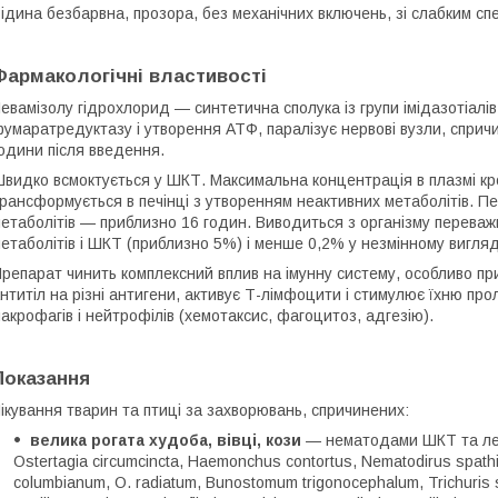
ідина безбарвна, прозора, без механічних включень, зі слабким с
Фармакологічні властивості
евамізолу гідрохлорид — синтетична сполука із групи імідазотіалі
умаратредуктазу і утворення АТФ, паралізує нервові вузли, спричи
одини після введення.
видко всмоктується у ШКТ. Максимальна концентрація в плазмі кров
рансформується в печінці з утворенням неактивних метаболітів. П
етаболітів — приблизно 16 годин. Виводиться з організму переваж
етаболітів і ШКТ (приблизно 5%) і менше 0,2% у незмінному вигляд
репарат чинить комплексний вплив на імунну систему, особливо пр
нтитіл на різні антигени, активує Т-лімфоцити і стимулює їхню пр
акрофагів і нейтрофілів (хемотаксис, фагоцитоз, адгезію).
Показання
ікування тварин та птиці за захворювань, спричинених:
велика рогата худоба, вівці, кози
— нематодами ШКТ та леген
Ostertagia circumcincta, Haemonchus contortus, Nematodirus spa
сolumbiаnum, О. radiatum, Bunostomum trigonocephalum, Trichuris skr