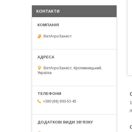
КОНТАКТИ
ВетАгроЗахист
ВетАгроЗахист, Кропивницький,
Україна
+380 (68) 900-53-45
1
л