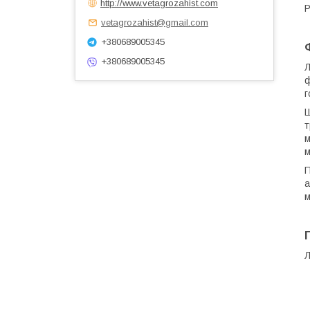
http://www.vetagrozahist.com
Р
vetagrozahist@gmail.com
+380689005345
+380689005345
Л
ф
г
Ш
т
м
м
П
а
м
Л