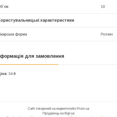
б`єм
10
Користувальницькі характеристики
ікарська форма
Розчин
нформація для замовлення
іна:
34 ₴
Сайт створений на маркетплейсі
Prom.ua
Продавець на Bigl.ua