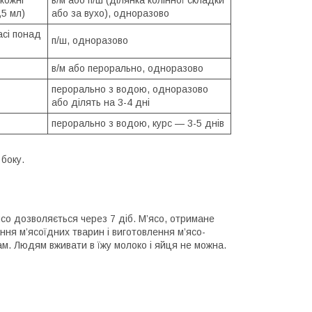
 кожні
в/м або п/ш (ділянка колінної складки
,5 мл)
або за вухо), одноразово
масі понад
п/ш, одноразово
в/м або перорально, одноразово
перорально з водою, одноразово
або ділять на 3-4 дні
перорально з водою, курс — 3-5 днів
 боку.
ясо дозволяється через 7 діб. М’ясо, отримане
ння м’ясоїдних тварин і виготовлення м’ясо-
м. Людям вживати в їжу молоко і яйця не можна.