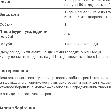
1** (при масі до 150 кг, а на
Свині
наступні 50 кг додають по 2
1 (при масі до 50 кг, а при 
Вівці, кози
50 кг — 6 мл одноразово)
Собаки
1
Птиця (кури, гуси, індички,
3-4
голуби)
Голуби
1 мл на 200 мл води
 Дозу понад 15 мл ділять на дві ін’єкції і вводять у різні місця.
* Дозу понад 10 мл ділять на дві ін’єкції і вводять з лівого і правого
Застереження
ісля останнього застосування препарату забій тварин і птиці на м’
аніше вказаного терміну, можна використовувати тільки для годува
істкового борошна, а молоко — випоювати непродуктивним тварина
к антидот застосовують атропін.
Умови зберігання