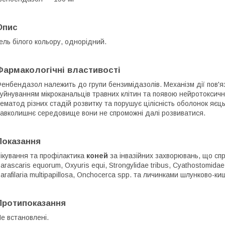
Опис
ель білого кольору, однорідний.
Фармакологічні властивості
енбендазол належить до групи бензимідазолів. Механізм дії пов'я
уйнуванням мікроканальців травних клітин та появою нейротоксично
ематод різних стадій розвитку та порушує цілісність оболонок яєць 
авколишнє середовище вони не спроможні далі розвиватися.
Показання
ікування та профілактика
коней
за інвазійних захворювань, що сп
arascaris equorum, Охуuris equi, Strongylidae tribus, Cyathostomidae t
аrafilaria multipapillosa, Оnchоcerca spp. та личинками шлунково-к
Протипоказання
е встановлені.