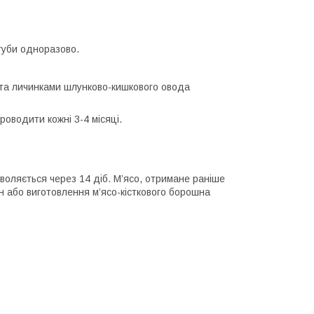
туби одноразово.
і та личинками шлунково-кишкового овода
оводити кожні 3-4 місяці.
воляється через 14 діб. М’ясо, отримане раніше
н або виготовлення м’ясо-кісткового борошна