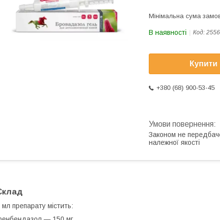
Мінімальна сума замов
В наявності
Код:
2556
Купити
+380 (68) 900-53-45
Законом не передбач
належної якості
Склад
 мл препарату містить:
енбендазол — 150 мг