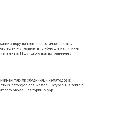
заний з порушенням енергетичного обміну,
го ефекту у гельмінтів. Згубно діє на личинки
гельмінтів. Після цього при потраплянні у
ричинені такими збудниками нематодозів:
ribus, Strongyloides westeri, Dictyocaulus arnfieldi,
ишкового овода Gastrophilus sрр.