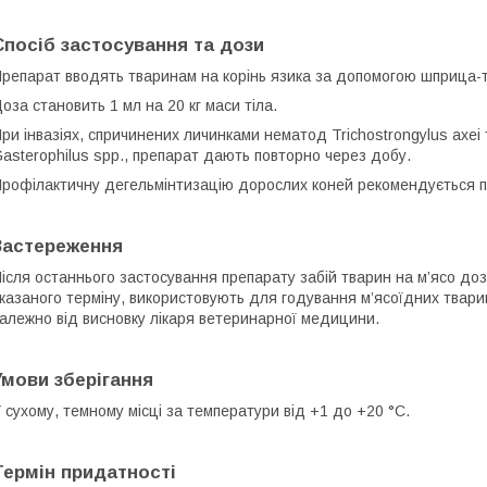
Спосіб застосування та дози
репарат вводять тваринам на корінь язика за допомогою шприца-
оза становить 1 мл на 20 кг маси тіла.
ри інвазіях, спричинених личинками нематод Trichostrongylus ахе
asterophilus sрр., препарат дають повторно через добу.
рофілактичну дегельмінтизацію дорослих коней рекомендується пр
Застереження
ісля останнього застосування препарату забій тварин на м’ясо доз
казаного терміну, використовують для годування м’ясоїдних твари
алежно від висновку лікаря ветеринарної медицини.
Умови зберігання
 сухому, темному місці за температури від +1 до +20 °С.
Термін придатності