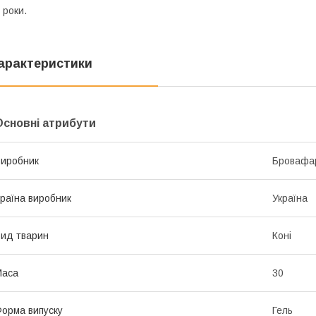
 роки.
арактеристики
Основні атрибути
иробник
Бровафа
раїна виробник
Україна
ид тварин
Коні
Маса
30
орма випуску
Гель