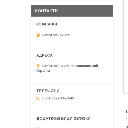
КОНТАКТИ
ВетАгроЗахист
ВетАгроЗахист, Кропивницький,
Україна
+380 (68) 900-53-45
1
ф