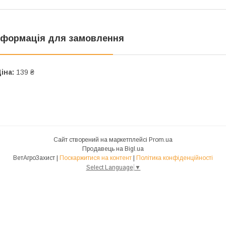
нформація для замовлення
іна:
139 ₴
Сайт створений на маркетплейсі
Prom.ua
Продавець на Bigl.ua
ВетАгроЗахист |
Поскаржитися на контент
|
Політика конфіденційності
Select Language
▼