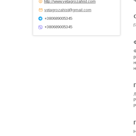
http://www.vetagrozahist.com
vetagrozahist@gmail.com
+380689005345
Г
+380689005345
Ф
р
н
н
Л
P
Р
Н