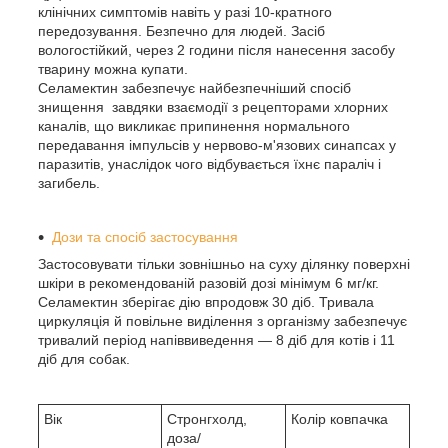
клінічних симптомів навіть у разі 10-кратного
передозування. Безпечно для людей. Засіб
вологостійкий, через 2 години після нанесення засобу
тварину можна купати.
Селамектин забезпечує найбезпечніший спосіб
знищення завдяки взаємодії з рецепторами хлорних
каналів, що викликає припинення нормального
передавання імпульсів у нервово-м'язових синапсах у
паразитів, унаслідок чого відбувається їхнє параліч і
загибель.
Дози та спосіб застосування
Застосовувати тільки зовнішньо на суху ділянку поверхні
шкіри в рекомендованій разовій дозі мінімум 6 мг/кг.
Селамектин зберігає дію впродовж 30 діб. Тривала
циркуляція й повільне виділення з організму забезпечує
тривалий період напіввиведення — 8 діб для котів і 11
діб для собак.
Вік
Стронгхолд,
Колір ковпачка
доза/