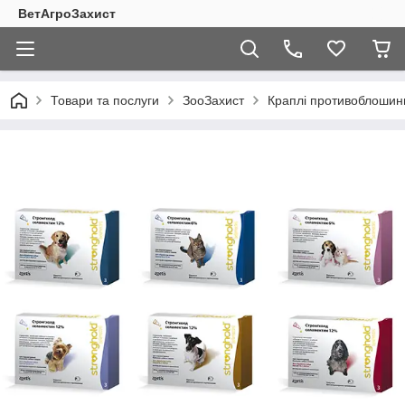
ВетАгроЗахист
Товари та послуги
ЗооЗахист
Краплі противоблошины