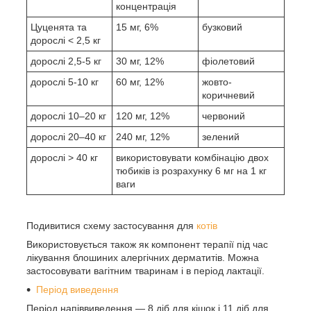
концентрація
Цуценята та
15 мг, 6%
бузковий
дорослі < 2,5 кг
дорослі 2,5-5 кг
30 мг, 12%
фіолетовий
дорослі 5-10 кг
60 мг, 12%
жовто-
коричневий
дорослі 10–20 кг
120 мг, 12%
червоний
дорослі 20–40 кг
240 мг, 12%
зелений
дорослі > 40 кг
використовувати комбінацію двох
тюбиків із розрахунку 6 мг на 1 кг
ваги
Подивитися схему застосування для
котів
Використовується також як компонент терапії під час
лікування блошиних алергічних дерматитів. Можна
застосовувати вагітним тваринам і в період лактації.
Період виведення
Період напіввиведення — 8 діб для кішок і 11 діб для