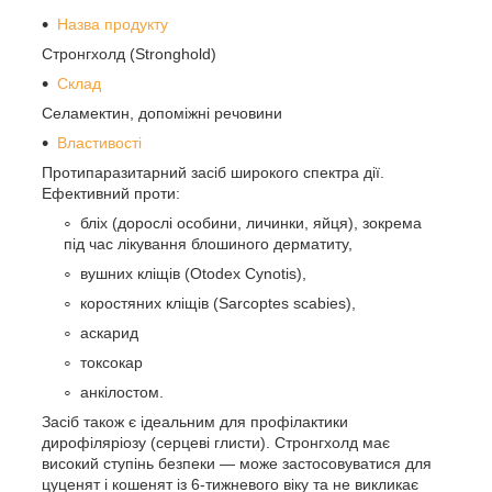
Назва продукту
Стронгхолд (Stronghold)
Склад
Селамектин, допоміжні речовини
Властивості
Протипаразитарний засіб широкого спектра дії.
Ефективний проти:
бліх (дорослі особини, личинки, яйця), зокрема
під час лікування блошиного дерматиту,
вушних кліщів (Otodex Cynotis),
коростяних кліщів (Sarcoptes scabies),
аскарид
токсокар
анкілостом.
Засіб також є ідеальним для профілактики
дирофіляріозу (серцеві глисти). Стронгхолд має
високий ступінь безпеки — може застосовуватися для
цуценят і кошенят із 6-тижневого віку та не викликає