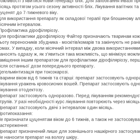
ожливості з'явитися новій генерації бліх. Для запобігання інвазії
ісяць протягом усього сезону активності бліх. Лікування вагітних та
уценят до 7-тижневого віку.
ля використання препарату як складової терапії при блошиному ал
ісячним інтервалом.
рофілактика дірофіляріозу.
ля профілактики дірофіляріозу Файтер призначають тваринам кожн
ьоту переносників збудника - москітів/комарів та закінчують не ран
омах. У випадку, коли місячний інтервал між двома використання
аносять одразу ж, як з'явиться така можливість, що мінімізує можли
аміщення іншим препаратом для профілактики дірофіляріозу, перш
ісля останньої дози попереднього препарату.
егельмінтизація при токсокарозі.
варини віком від 6 тижнів та старші: препарат застосовують однор
ікування уражень кровосисних вошей. Препарат застосовують одн
ікування отодектозу.
репарат застосовують одноразово. Перед лікуванням рекомендуєть
трупів. У разі необхідності курс лікування повторюють через місяць
репарат застосовують двічі з інтервалом один місяць.
ротипоказання:
е призначати цуценятам віком до 6 тижнів, а також не застосовув
астереження:
репарат призначений лише для зовнішнього нашкірного застосува
е наносити препарат на вологу шкіру.