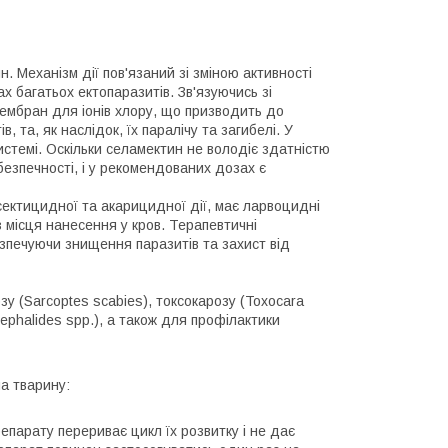
. Механізм дії пов'язаний зі зміною активності
х багатьох ектопаразитів. Зв'язуючись зі
ембран для іонів хлору, що призводить до
, та, як наслідок, їх паралічу та загибелі. У
истемі. Оскільки селамектин не володіє здатністю
безпечності, і у рекомендованих дозах є
ектицидної та акарицидної дії, має ларвоцидні
з місця нанесення у кров. Терапевтичні
езпечуючи знищення паразитів та захист від
зу (Sarcoptes scabies), токсокарозу (Toxocara
ocephalides spp.), а також для профілактики
а тварину:
епарату перериває цикл їх розвитку і не дає