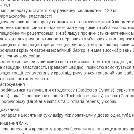
клад:
 мл препарату містить діючу речовину: селамектин - 120 мг.
армакологічні властивості
іюча речовина препарату селамектин - напівсинтетичний івермектин
лорних каналів синаптичних мембран у нервовій та м'язовій система
пецифічними рецепторами, він збільшує проникність синаптичних м
локади електричної активності нервових та м'язових клітин паразитів
савців подібні рецептори розміщені лише у центральній нервовій с
роникати крізь гематоенцефалічний бар'єр, він має високий рівень 
езпечним для собак.
еламектин виявляє широкий спектр системної нематодоцидної, інс
а овоцидні властивості. Препарат швидко і повністю всмоктується 
онцентрації селамектину у крові підтримуються тривалий час, заб
еінвазії протягом місяця.
астосування
рофілактика та лікування отодектозу (Otodectes Cynotis), саркопто
anis), інвазії кровосисних вошей (Trichodectes canis) та бліх (Cten
ірофіляріозу (Dirofilaria immitis та Dirofilaria repens) у собак.
озування
репарат наносять на суху шкіру між лопатками у дозах одна туба н
нищення бліх.
ісля нанесення препарату дорослі блохи гинуть, а овоцидна дія пр