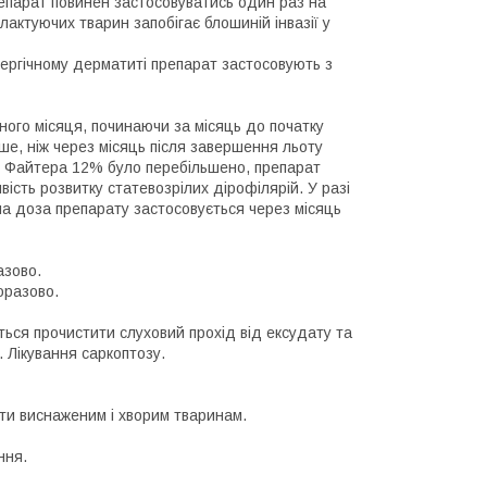
 препарат повинен застосовуватись один раз на
 лактуючих тварин запобігає блошиній інвазії у
ергічному дерматиті препарат застосовують з
ого місяця, починаючи за місяць до початку
іше, ніж через місяць після завершення льоту
ми Файтера 12% було перебільшено, препарат
вість розвитку статевозрілих дірофілярій. У разі
а доза препарату застосовується через місяць
азово.
оразово.
ся прочистити слуховий прохід від ексудату та
. Лікування саркоптозу.
ати виснаженим і хворим тваринам.
ння.