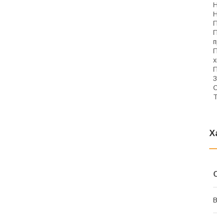
Н
Н
П
П
п
П
х
П
З
С
Т
Х
В