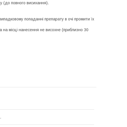
у (до повного висихання).
випадковому попаданні препарату в очі промити їх
а на місці нанесення не висохне (приблизно 30
.