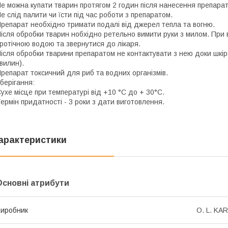
е можна купати тварин протягом 2 годин після нанесення препарат
е слід палити чи їсти під час роботи з препаратом.
репарат необхідно тримати подалі від джерел тепла та вогню.
ісля обробки тварин нобхідно ретельно вимити руки з милом. При 
ротічною водою та звернутися до лікаря.
ісля обробки тварини препаратом не контактувати з нею доки шкір
вилин).
репарат токсичний для риб та водних організмів.
берігання:
ухе місце при температурі від +10 °С до + 30°С.
ермін придатності - 3 роки з дати виготовлення.
арактеристики
Основні атрибути
иробник
O. L. KAR