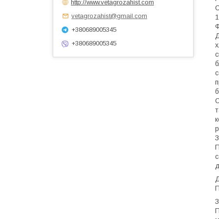
http://www.vetagrozahist.com
С
vetagrozahist@gmail.com
1
Ф
+380689005345
Д
+380689005345
х
с
б
с
п
б
С
т
к
р
З
П
c
д
Д
П
З
П