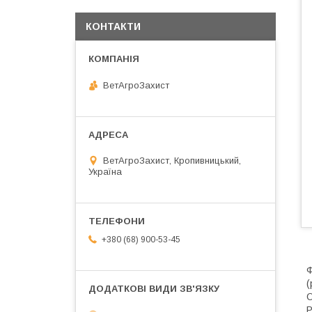
КОНТАКТИ
ВетАгроЗахист
ВетАгроЗахист, Кропивницький,
Україна
+380 (68) 900-53-45
Ф
(
Р