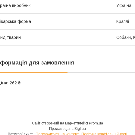
раїна виробник
Україна
ікарська форма
Краплі
ид тварин
Собаки, 
нформація для замовлення
іна:
262 ₴
Сайт створений на маркетплейсі
Prom.ua
Продавець на Bigl.ua
ВетАгроЗахист |
Поскаржитися на контент
|
Політика конфіденційності