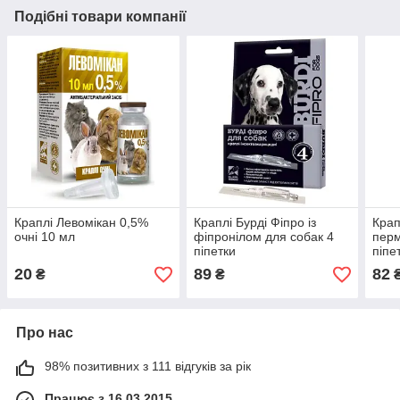
Подібні товари компанії
Краплі Левомікан 0,5%
Краплі Бурді Фіпро із
Крап
очні 10 мл
фіпронілом для собак 4
перм
піпетки
піпе
20
89
82
₴
₴
Про нас
98% позитивних з 111 відгуків за рік
Працює з 16.03.2015