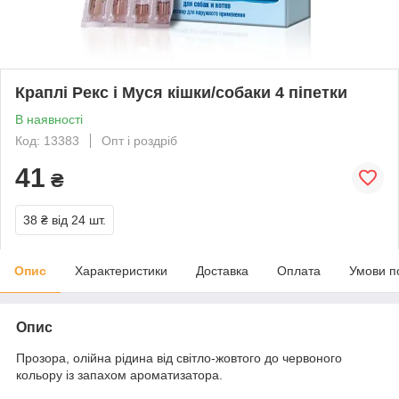
Краплі Рекс і Муся кішки/собаки 4 піпетки
В наявності
Код: 13383
Опт і роздріб
41
₴
38 ₴
від 24 шт.
Опис
Характеристики
Доставка
Оплата
Умови п
Опис
Прозора, олійна рідина від світло-жовтого до червоного
кольору із запахом ароматизатора.