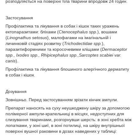
розподіляється на поверхні тіла тварини впродовж 24 годин.
Застосування
Профілактика та лікування в собак і кішок таких уражень
ектопаразитами: бліхами (
Ctenocephalus spp.
), вошами
(
Linognathus setosus
), малофагами на імагінальній і
личинковій стадіях розвитку (
Trichodectidae spp.
),
паразитиформними та коросочевими кліщами (
Dermaceptor
spp., Ixodes spp., Rhipicephalus spp.,
Sarcoptes scabiei var.
canis
).
Профілактика та лікування блошиного алергічного дерматиту
в собак і кішок.
Дозування
Зовнішньо. Перед застосуванням зрізати кінчик ампули.
Препарат наносять на суху неушкоджену шкіру за допомогою
полімерної ампули-крапельниці в місцях, недоступних для
слизування тваринами, розгорнувши шерсть: в зоні хребта між
лопатками, у зоні шиї, в зоні потилиці, на шкіру внутрішньої
поверхні вушної раковини в дозах наведених у таблиці: