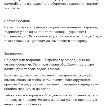
самостійно не відпадає, його обережно видаляють пінцетом і
знищують.
Протипоказання
Не застосовувати препарат хворим і виснаженим тваринам,
тваринам у період вагітності та лактації, цуценятам і
кошенятам до 10-тижневого віку, собакам масою тіла до 1 кг, а
також тваринам, чутливим до компонентів препарату.
Застереження
Не допускати потрапляння препарату всередину та на
слизові оболонки. Після закінчення оброблення ретельно
вимити руки теплою водою з милом.
У разі випадкового потрапляння препарату на шкіру або
слизові оболонки треба негайно змити його струменем
проточної води, у разі потрапляння препарату всередину —
негайно звернутися до лікаря.
Забороняється впродовж 48 годин після оброблення купати
та прасувати тварин. Не допускати злизування препарату зі
шкіри після оброблення.