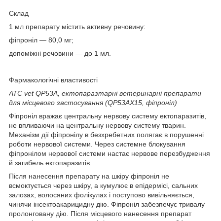
Склад
1 мл препарату містить активну речовину:
фіпроніл — 80,0 мг;
допоміжні речовини — до 1 мл.
Фармакологічні властивості
АТС vet QP53A, ектопаразтарні ветеринарні препарати
для місцевого застосування (QP53AX15, фіпроніл
)
Фіпроніл вражає центральну нервову систему ектопаразитів,
не впливаючи на центральну нервову систему тварин.
Механізм дії фіпронілу в безхребетних полягає в порушенні
роботи нервової системи. Через системне блокування
фіпронілом нервової системи настає нервове перезбудження
й загибель ектопаразитів.
Після нанесення препарату на шкіру фіпроніл не
всмоктується через шкіру, а кумулює в епідермісі, сальних
залозах, волосяних фолікулах і поступово вивільняється,
чинячи інсектоакарицидну дію. Фіпроніл забезпечує тривалу
пролонговану дію. Після місцевого нанесення препарат