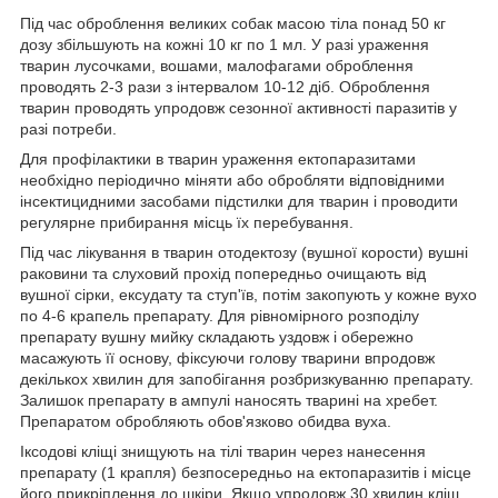
Під час оброблення великих собак масою тіла понад 50 кг
дозу збільшують на кожні 10 кг по 1 мл. У разі ураження
тварин лусочками, вошами, малофагами оброблення
проводять 2-3 рази з інтервалом 10-12 діб. Оброблення
тварин проводять упродовж сезонної активності паразитів у
разі потреби.
Для профілактики в тварин ураження ектопаразитами
необхідно періодично міняти або обробляти відповідними
інсектицидними засобами підстилки для тварин і проводити
регулярне прибирання місць їх перебування.
Під час лікування в тварин отодектозу (вушної корости) вушні
раковини та слуховий прохід попередньо очищають від
вушної сірки, ексудату та ступ'їв, потім закопують у кожне вухо
по 4-6 крапель препарату. Для рівномірного розподілу
препарату вушну мийку складають уздовж і обережно
масажують її основу, фіксуючи голову тварини впродовж
декількох хвилин для запобігання розбризкуванню препарату.
Залишок препарату в ампулі наносять тварині на хребет.
Препаратом обробляють обов'язково обидва вуха.
Іксодові кліщі знищують на тілі тварин через нанесення
препарату (1 крапля) безпосередньо на ектопаразитів і місце
його прикріплення до шкіри. Якщо упродовж 30 хвилин кліщ