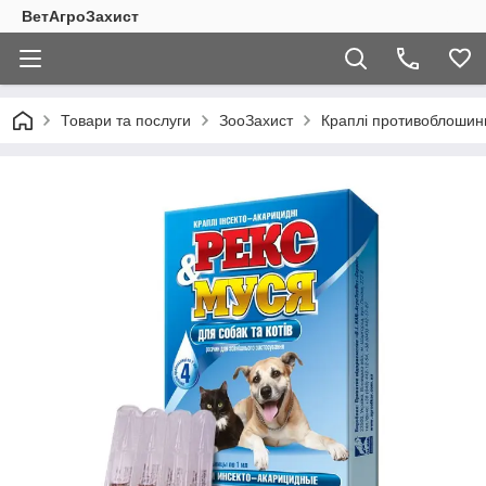
ВетАгроЗахист
Товари та послуги
ЗооЗахист
Краплі противоблошины