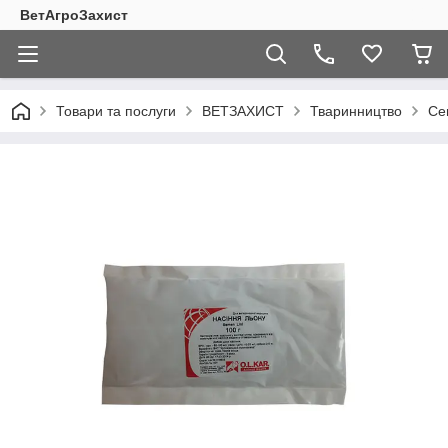
ВетАгроЗахист
Товари та послуги
ВЕТЗАХИСТ
Тваринництво
Се