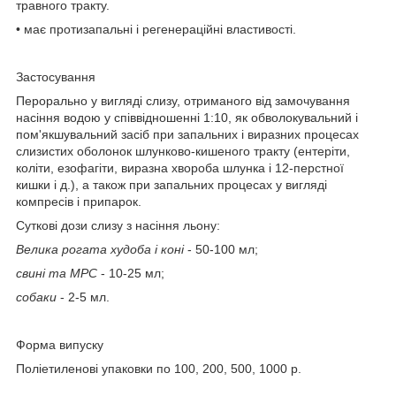
травного тракту.
• має протизапальні і регенераційні властивості.
Застосування
Перорально у вигляді слизу, отриманого від замочування
насіння водою у співвідношенні 1:10, як обволокувальний і
пом'якшувальний засіб при запальних і виразних процесах
слизистих оболонок шлунково-кишеного тракту (ентеріти,
коліти, езофагіти, виразна хвороба шлунка і 12-перстної
кишки і д.), а також при запальних процесах у вигляді
компресів і припарок.
Суткові дози слизу з насіння льону:
Велика рогата худоба і коні
- 50-100 мл;
свині та МРС
- 10-25 мл;
собаки
- 2-5 мл.
Форма випуску
Поліетиленові упаковки по 100, 200, 500, 1000 р.