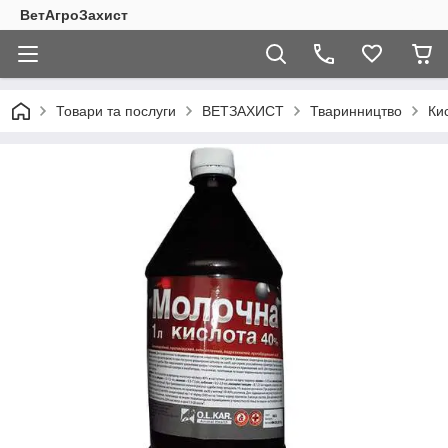
ВетАгроЗахист
Товари та послуги
ВЕТЗАХИСТ
Тваринництво
Ки