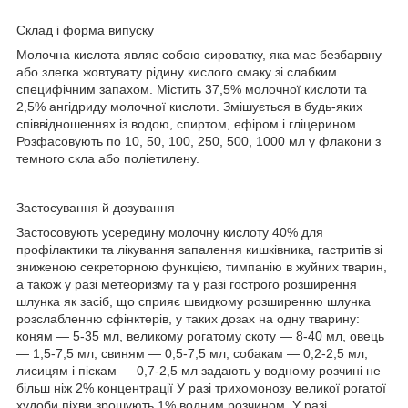
Склад і форма випуску
Молочна кислота являє собою сироватку, яка має безбарвну
або злегка жовтувату рідину кислого смаку зі слабким
специфічним запахом. Містить 37,5% молочної кислоти та
2,5% ангідриду молочної кислоти. Змішується в будь-яких
співвідношеннях із водою, спиртом, ефіром і гліцерином.
Розфасовують по 10, 50, 100, 250, 500, 1000 мл у флакони з
темного скла або поліетилену.
Застосування й дозування
Застосовують усередину молочну кислоту 40% для
профілактики та лікування запалення кишківника, гастритів зі
зниженою секреторною функцією, тимпанію в жуйних тварин,
а також у разі метеоризму та у разі гострого розширення
шлунка як засіб, що сприяє швидкому розширенню шлунка
розслабленню сфінктерів, у таких дозах на одну тварину:
коням — 5-35 мл, великому рогатому скоту — 8-40 мл, овець
— 1,5-7,5 мл, свиням — 0,5-7,5 мл, собакам — 0,2-2,5 мл,
лисицям і піскам — 0,7-2,5 мл задають у водному розчині не
більш ніж 2% концентрації У разі трихомонозу великої рогатої
худоби піхви зрошують 1% водним розчином. У разі