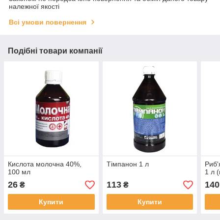
належної якості
Всі умови повернення
Подібні товари компанії
Кислота молочна 40%,
Тімпанон 1 л
Риб'
100 мл
1 л 
26
113
140
₴
₴
Купити
Купити