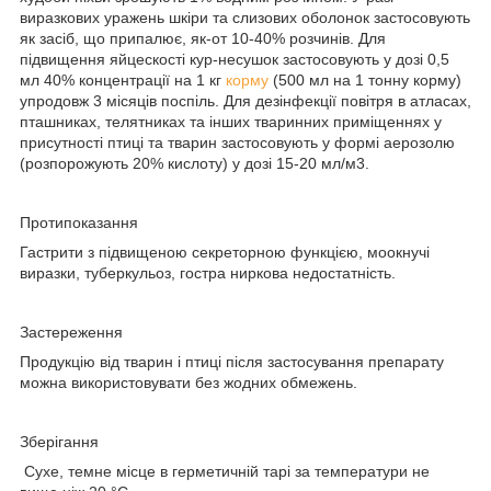
виразкових уражень шкіри та слизових оболонок застосовують
як засіб, що припалює, як-от 10-40% розчинів. Для
підвищення яйцескості кур-несушок застосовують у дозі 0,5
мл 40% концентрації на 1 кг
корму
(500 мл на 1 тонну корму)
упродовж 3 місяців поспіль. Для дезінфекції повітря в атласах,
пташниках, телятниках та інших тваринних приміщеннях у
присутності птиці та тварин застосовують у формі аерозолю
(розпорожують 20% кислоту) у дозі 15-20 мл/м3.
Протипоказання
Гастрити з підвищеною секреторною функцією, моокнучі
виразки, туберкульоз, гостра ниркова недостатність.
Застереження
Продукцію від тварин і птиці після застосування препарату
можна використовувати без жодних обмежень.
Зберігання
Сухе, темне місце в герметичній тарі за температури не