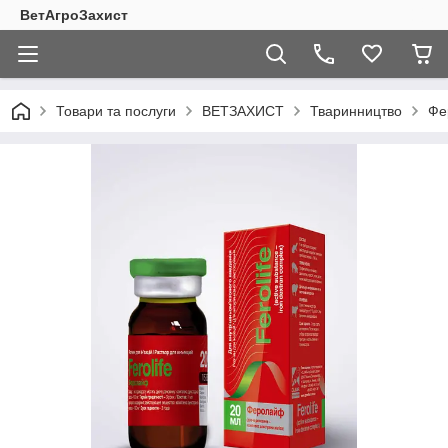
ВетАгроЗахист
Товари та послуги
ВЕТЗАХИСТ
Тваринництво
Фе