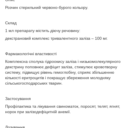
Розчин стерильний червоно-бурого кольору.
Склад
1 мл препарату містить діючу речовину:
декстрановий комплекс тривалентного заліза – 100 мг.
Фармакологічні властивості
Комплексна сполука гідроокису заліза і низькомолекулярного
декстрину поповнює дефіцит заліза, стимулює кровотворну
систему, підвищує рівень гемоглобіну, сприяє збільшенню
кількості еритроцитів і покращує збереження молодняку
сільськогосподарських тварин.
Застосування
Профілактика та лікування свиноматок, поросят, телят, ягнят,
норок при залізодефіцитній анемії.
Дозування