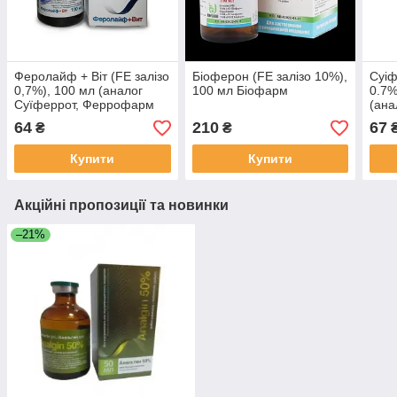
Феролайф + Віт (FE залізо
Біоферон (FE залізо 10%),
Суіф
0,7%), 100 мл (аналог
100 мл Біофарм
0.7%
Суїферрот, Феррофарм
(ана
Мультивіт, Суїферон)
Суіф
64
210
67
₴
₴
Купити
Купити
Акційні пропозиції та новинки
–21%