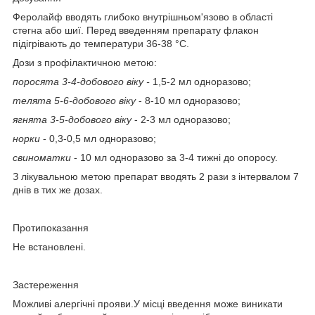
Феролайф вводять глибоко внутрішньом'язово в області
стегна або шиї. Перед введенням препарату флакон
підігрівають до температури 36-38 °С.
Дози з профілактичною метою:
поросята 3-4-добового віку
-
1,5-2 мл одноразово;
телята 5-6-добового віку
-
8-10 мл одноразово;
ягнята 3-5-добового віку
-
2-3 мл одноразово;
норки
-
0,3-0,5 мл одноразово;
свиноматки
-
10 мл одноразово за 3-4 тижні до опоросу.
З лікувальною метою препарат вводять 2 рази з інтервалом 7
днів в тих же дозах.
Протипоказання
Не встановлені.
Застереження
Можливі алергічні прояви.У місці введення може виникати