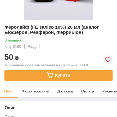
Феролайф (FE залізо 10%) 20 мл (аналог
Біоферон, Реаферон, Феррибіон)
В наявності
Код: 6160
Роздріб
50
₴
Мінімальна сума замовлення на сайті — 1 000 ₴
Купити
Опис
Характеристики
Доставка
Оплата
Умови п
Опис
Опис