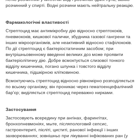
розчинний у спирті. Водні розчини мають нейтральну реакцію.
Фармакологічні властивості
Стрептоцид має антимікробну дію відносно стрептококів,
пневмококів, кишкової палички, збудника газової гангрени та
інших мікроорганізмів, але неактивний відносно стафілококів.
По дії стрептоцид є бактеріостатичним засобом; при
внутрішньовенному введенні великих доз може проявити
бактеріолітичну дію. Добре всмоктується слизової тонкого
відділу кишечника, погано шлунка і товстого відділу
кишечника, підшкірною клітковиною.
Всмоктуючись стрептоцид відносно рівномірно розподіляється
по всьому організму, він проникає через гематоенцефалічний
бар'єр; виділяється стрептоцид переважно нирками.
Застосування
Застосовують всередину при ангінах, фарингітах,
бронхопневмоніях, мыте, післяпологовий сепсис,
гастроентериті, пієліті, циститі, ранової інфекції і інших
захворюваннях; зовнішньо при лікуванні інфікованих ран (у