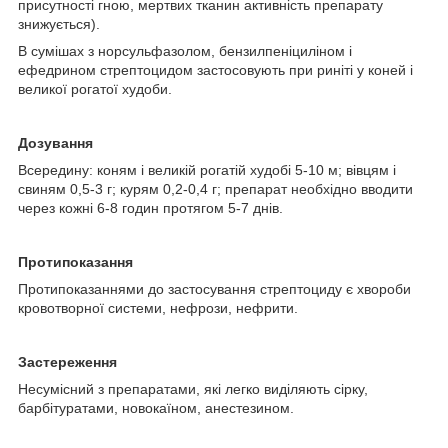
присутності гною, мертвих тканин активність препарату
знижується).
В сумішах з норсульфазолом, бензилпеніциліном і
ефедрином стрептоцидом застосовують при риніті у коней і
великої рогатої худоби.
Дозування
Всередину: коням і великій рогатій худобі 5-10 м; вівцям і
свиням 0,5-3 г; курям 0,2-0,4 г; препарат необхідно вводити
через кожні 6-8 годин протягом 5-7 днів.
Протипоказання
Протипоказаннями до застосування стрептоциду є хвороби
кровотворної системи, нефрози, нефрити.
Застереження
Несумісний з препаратами, які легко виділяють сірку,
барбітуратами, новокаїном, анестезином.