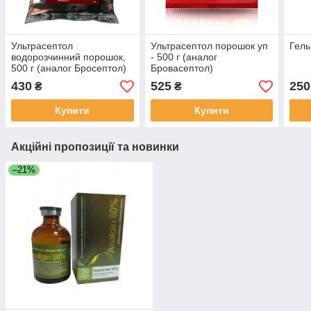
Ультрасептол
Ультрасептол порошок уп
Гель
водорозчинний порошок,
- 500 г (аналог
500 г (аналог Бросептол)
Бровасептол)
430
525
250
₴
₴
Купити
Купити
Акційні пропозиції та новинки
–21%