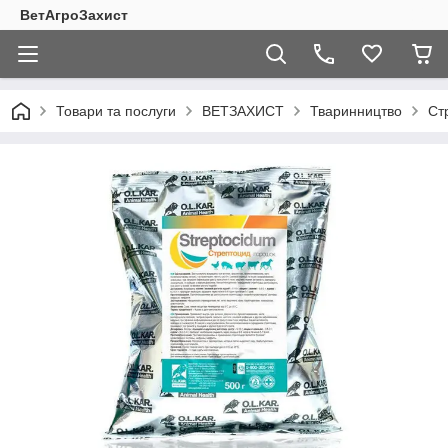
ВетАгроЗахист
Товари та послуги
ВЕТЗАХИСТ
Тваринництво
Ст