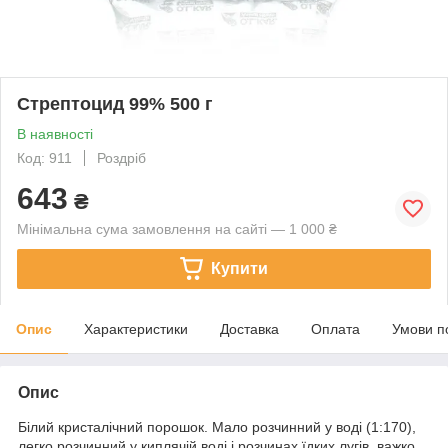
Стрептоцид 99% 500 г
В наявності
Код: 911
Роздріб
643
₴
Мінімальна сума замовлення на сайті — 1 000 ₴
Купити
Опис
Характеристики
Доставка
Оплата
Умови п
Опис
Білий кристалічний порошок. Мало розчинний у воді (1:170),
легко розчинний у киплячій воді і розчинах їдких лугів, важко