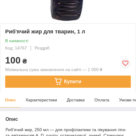
Риб'ячий жир для тварин, 1 л
В наявності
Код: 14767
Роздріб
100
₴
Мінімальна сума замовлення на сайті — 1 000 ₴
Купити
Опис
Характеристики
Доставка
Оплата
Умови п
Опис
Риб'ячий жир, 250 мл — для профілактики та лікування гіпо-
та авітамінозів А, D, рахіту, остеомаляції, анемії. Стимулює