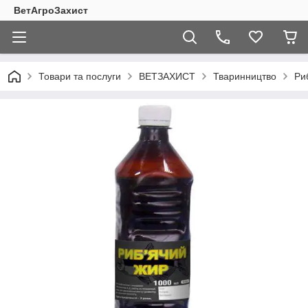
ВетАгроЗахист
Товари та послуги
ВЕТЗАХИСТ
Тваринництво
Ри