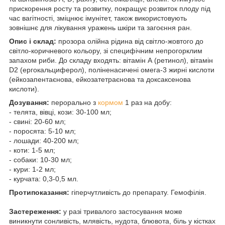
прискорення росту та розвитку, покращує розвиток плоду під
час вагітності, зміцнює імунітет, також використовують
зовнішнє для лікування уражень шкіри та загоєння ран.
Опис і склад:
прозора олійна рідина від світло-жовтого до
світло-коричневого кольору, зі специфічним непрогорклим
запахом риби. До складу входять: вітамін А (ретинол), вітамін
D2 (ергокальциферол), поліненасичені омега-3 жирні кислоти
(ейкозапентаєнова, ейкозатетраєнова та доксаксенова
кислоти).
Дозування:
перорально з
кормом
1 раз на добу:
- телята, вівці, кози: 30-100 мл;
- свині: 20-60 мл;
- поросята: 5-10 мл;
- лошади: 40-200 мл;
- коти: 1-5 мл;
- собаки: 10-30 мл;
- кури: 1-2 мл;
- курчата: 0,3-0,5 мл.
Протипоказання:
гіперчутливість до препарату. Гемофілія.
Застереження:
у разі тривалого застосування може
виникнути сонливість, млявість, нудота, блювота, біль у кістках