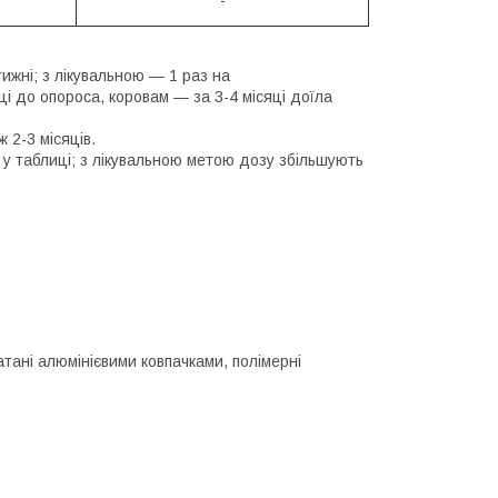
-
ижні; з лікувальною — 1 раз на
 до опороса, коровам — за 3-4 місяці доїла
2-3 місяців.
у таблиці; з лікувальною метою дозу збільшують
атані алюмінієвими ковпачками, полімерні