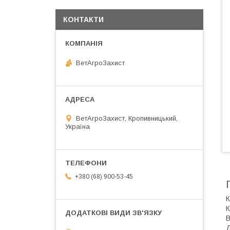
КОНТАКТИ
ВетАгроЗахист
ВетАгроЗахист, Кропивницький,
Україна
+380 (68) 900-53-45
К
К
В
Д