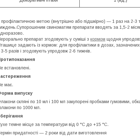
Декоративні птахи
1 (вд.)
 профілактичною метою (внутрішно або підшкірно) — 1 раз на 2-3 т
иждень.Супорошеним свиноматям препарати вводять за 1,5-2 місяці
дноразово.
ерорально препарат згодовують у суміші з
кормом
щодня упродовж 
ташице задають із кормом: для профілактики в дозах, зазначених 
 3-5 разів і згодовують упродовж 2-6 тижнів.
Протипоказання
е встановлені.
Застереження
е має.
Форма випуску
лакони скляні по 10 мл і 100 мл закупорені пробками гумовими, обк
лакони по 1000 мл.
Зберігання
ухе темне місце за температури від 0 °C до +15 °C.
ермін придатності — 2 роки від дати виготовлення