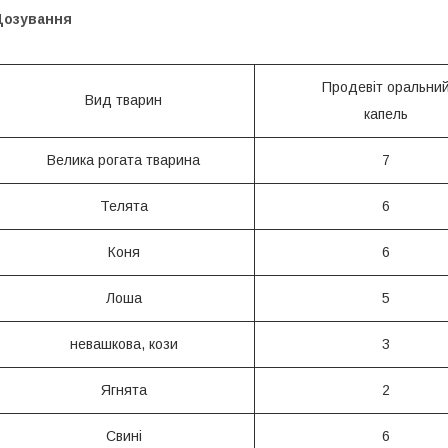
Дозування
Продевіт оральни
Вид тварин
капель
Велика рогата тварина
7
Телята
6
Коня
6
Лоша
5
невашкова, кози
3
Ягнята
2
Свині
6