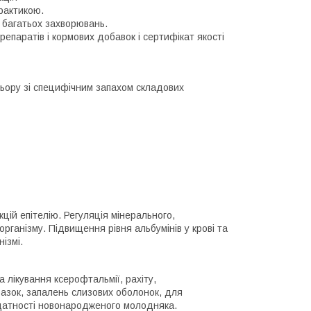
практикою.
 багатьох захворювань.
епаратів і кормових добавок і сертифікат якості
льору зі специфічним запахом складових
ій епітелію. Регуляція мінерального,
організму. Підвищення рівня альбумінів у крові та
нізмі.
та лікування ксерофтальмії, рахіту,
разок, запалень слизових оболонок, для
здатності новонародженого молодняка.