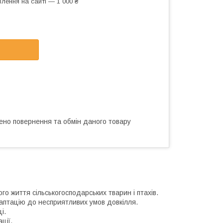
лення на сайті — 1 000 ₴
ено повернення та обмін даного товару
го життя сільськогосподарських тварин і птахів.
аптацію до несприятливих умов довкілля.
і.
ції.