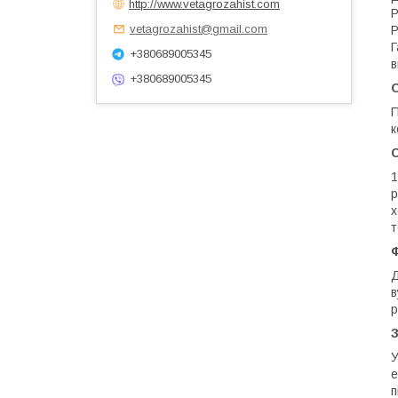
http://www.vetagrozahist.com
Р
vetagrozahist@gmail.com
Р
Г
+380689005345
в
+380689005345
П
к
1
р
х
т
Ф
Д
в
р
У
е
п