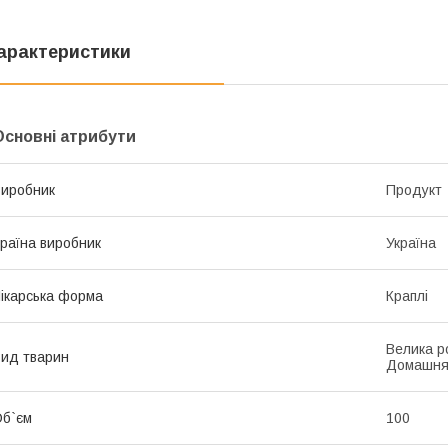
арактеристики
Основні атрибути
иробник
Продукт
раїна виробник
Україна
ікарська форма
Краплі
Велика ро
ид тварин
Домашня
б`єм
100