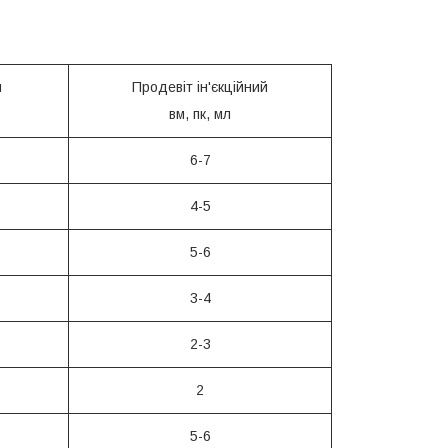
й
Продевіт ін'єкційний
вм, пк, мл
6-7
4-5
5-6
3-4
2-3
2
5-6