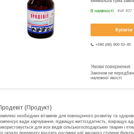
Мінімальна сума замов
В наявності
Код:
837
Купити
+380 (68) 900-53-45
Законом не передбач
належної якості
Продевіт (Продукт)
омплекс необхідних вітамінів для повноцінного розвитку та здорово
омпенсує вади харчування, підвищує життєздатність, покращує ад
икористовується для всіх видів сільськогосподарських тварин і птиц
о складу препарату входять рослинні олії високого ступеня фільтра