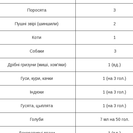
Поросята
3
Пушні звірі (шиншили)
2
Коти
1
Собаки
3
Дрібні гризуни (миші, хом'яки)
1 (вд.)
Гуси, кури, качки
1 (на 3 гол.)
Індюки
1 (на 3 гол.)
Гусята, цыплята
1 (на 3 гол.)
Голуби
7 мл на 50 гол.