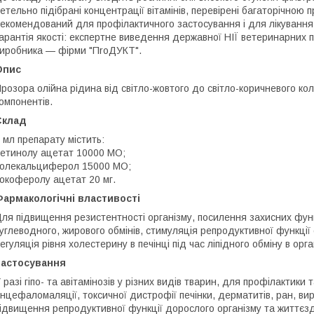
етельно підібрані концентрації вітамінів, перевірені багаторічною 
екомендований для профілактичного застосування і для лікування
арантія якості: експертне виведення державної НІЇ ветеринарних пр
иробника — фірми "ПroДУКТ".
Опис
розора олійна рідина від світло-жовтого до світло-коричневого ко
омпонентів.
Склад
 мл препарату містить:
етинолу ацетат 10000 МО;
олекальциферол 15000 МО;
окоферолу ацетат 20 мг.
армакологічні властивості
ля підвищення резистентності організму, посилення захисних функц
углеводного, жирового обмінів, стимуляція репродуктивної функції 
егуляція рівня холестерину в печінці під час ліпідного обміну в орга
Застосування
 разі гіпо- та авітамінозів у різних видів тварин, для профілактики 
нцефаломаляції, токсичної дистрофії печінки, дерматитів, ран, ви
ідвищення репродуктивної функції дорослого організму та життє