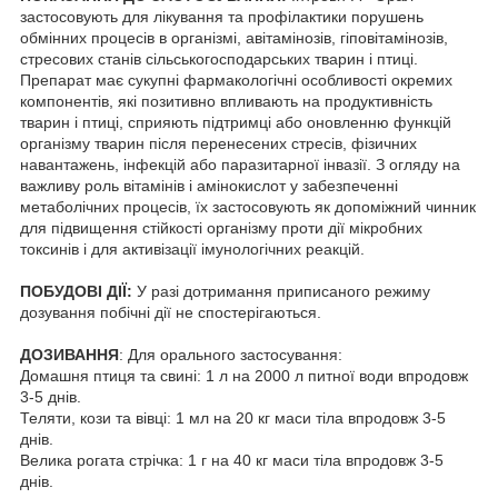
застосовують для лікування та профілактики порушень
обмінних процесів в організмі, авітамінозів, гіповітамінозів,
стресових станів сільськогосподарських тварин і птиці.
Препарат має сукупні фармакологічні особливості окремих
компонентів, які позитивно впливають на продуктивність
тварин і птиці, сприяють підтримці або оновленню функцій
організму тварин після перенесених стресів, фізичних
навантажень, інфекцій або паразитарної інвазії. З огляду на
важливу роль вітамінів і амінокислот у забезпеченні
метаболічних процесів, їх застосовують як допоміжний чинник
для підвищення стійкості організму проти дії мікробних
токсинів і для активізації імунологічних реакцій.
ПОБУДОВІ ДІЇ:
У разі дотримання приписаного режиму
дозування побічні дії не спостерігаються.
ДОЗИВАННЯ
: Для орального застосування:
Домашня птиця та свині: 1 л на 2000 л питної води впродовж
3-5 днів.
Теляти, кози та вівці: 1 мл на 20 кг маси тіла впродовж 3-5
днів.
Велика рогата стрічка: 1 г на 40 кг маси тіла впродовж 3-5
днів.