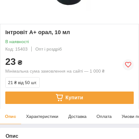
Інтровіт А+ орал, 10 мл
В наявності
Код: 15403
Опт і роздріб
23
₴
Мінімальна сума замовлення на сайті — 1 000 ₴
21 ₴
від 50 шт.
Купити
Опис
Характеристики
Доставка
Оплата
Умови п
Опис