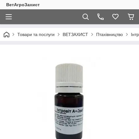
ВетАгроЗахист
Товари та послуги
ВЕТЗАХИСТ
Птахівництво
Інт