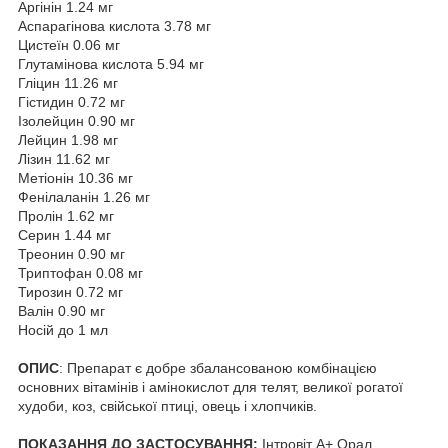
Аргінін 1.24 мг
Аспарагінова кислота 3.78 мг
Цистеїн 0.06 мг
Глутамінова кислота 5.94 мг
Гліцин 11.26 мг
Гістидин 0.72 мг
Ізолейцин 0.90 мг
Лейцин 1.98 мг
Лізин 11.62 мг
Метіонін 10.36 мг
Фенілаланін 1.26 мг
Пролін 1.62 мг
Серин 1.44 мг
Треонин 0.90 мг
Триптофан 0.08 мг
Тирозин 0.72 мг
Валін 0.90 мг
Носій до 1 мл
ОПИС
: Препарат є добре збалансованою комбінацією
основних вітамінів і амінокислот для телят, великої рогатої
худоби, коз, свійської птиці, овець і хлопчиків.
ПОКАЗАННЯ ДО ЗАСТОСУВАННЯ:
Інтровіт A+ Орал