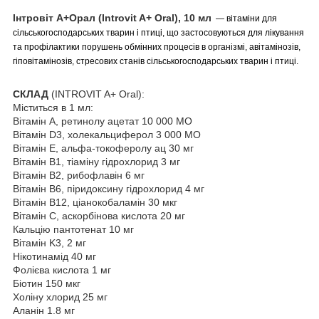
Інтровіт А+Орал (Introvit A+ Oral), 10 мл
— вітаміни для
сільськогосподарських тварин і птиці, що застосовуються для лікування
та профілактики порушень обмінних процесів в організмі, авітамінозів,
гіповітамінозів, стресових станів сільськогосподарських тварин і птиці.
СКЛАД
(INTROVIT A+ Oral):
Міститься в 1 мл:
Вітамін A, ретинолу ацетат 10 000 МО
Вітамін D3, холекальциферол 3 000 МО
Вітамін E, альфа-токоферолу ац 30 мг
Вітамін B1, тіаміну гідрохлорид 3 мг
Вітамін B2, рибофлавін 6 мг
Вітамін B6, піридоксину гідрохлорид 4 мг
Вітамін B12, ціанокобаламін 30 мкг
Вітамін C, аскорбінова кислота 20 мг
Кальцію пантотенат 10 мг
Вітамін K3, 2 мг
Нікотинамід 40 мг
Фолієва кислота 1 мг
Біотин 150 мкг
Холіну хлорид 25 мг
Аланін 1.8 мг