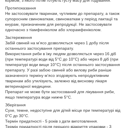
кормом, з якого потім готують густу масу для годування.
Протипоказання
Не застосовувати тваринам, чутливим до препарату, а також
супоросним свиноматкам, свиноматкам у період лактації та
кнурам, призначеним для репродукції. Не застосовувати
одночасно з тіамфеніколом або хлорамфеніколом.
Застереження
Забій свиней на м'ясо дозволяється через 1 добу після
останнього застосування препарату.
Використання риби в їжу людям дозволяється через 16 діб
(при температурі води від 5°С до 10°С) або через 8 діб (при
температурі води вище 10°С) після останнього застосування
препарату. У разі забою свиней або вилову риби раніше
зазначеного терміну м'ясо згодовують непродуктивним
тваринам або утилізують, залежно від висновку лікаря
ветеринарної медицини.
Препарат не може бути застосований для лікування риби,
якщо температура води нижче 5°С.
Зберігання
Сухе, темне, недоступне для дітей місце при температурі від
0°С до 30°С.
Термін придатності - 5 років з дати виготовлення.
Термін придатності після першого відкриття упаковки - 3