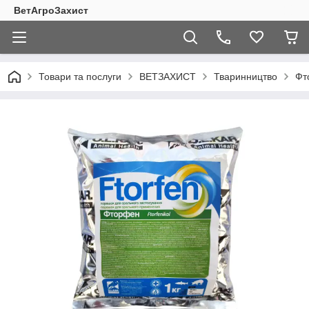
ВетАгроЗахист
Товари та послуги
ВЕТЗАХИСТ
Тваринництво
Фт