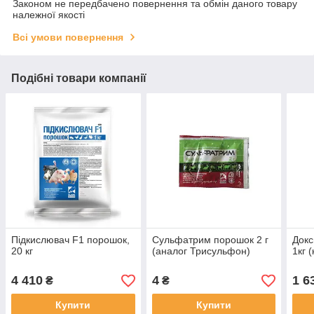
Законом не передбачено повернення та обмін даного товару
належної якості
Всі умови повернення
Подібні товари компанії
Підкислювач F1 порошок,
Сульфатрим порошок 2 г
Докс
20 кг
(аналог Трисульфон)
1кг 
4 410
4
1 6
₴
₴
Купити
Купити