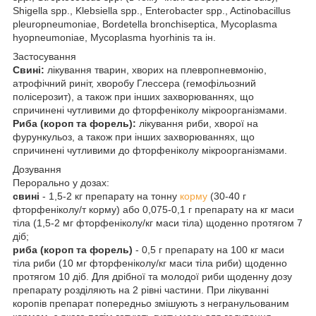
Shigella spp., Klebsiella spp., Enterobacter spp., Actinobacillus
pleuropneumoniae, Bordetella bronchiseptica, Mycoplasma
hyopneumoniae, Mycoplasma hyorhinis та ін.
Застосування
Свині:
лікування тварин, хворих на плевропневмонію,
атрофічний риніт, хворобу Глессера (гемофільозний
полісерозит), а також при інших захворюваннях, що
спричинені чутливими до фторфеніколу мікроорганізмами.
Риба (короп та форель):
лікування риби, хворої на
фурункульоз, а також при інших захворюваннях, що
спричинені чутливими до фторфеніколу мікроорганізмами.
Дозування
Перорально у дозах:
свині
- 1,5-2 кг препарату на тонну
корму
(30-40 г
фторфеніколу/т корму) або 0,075-0,1 г препарату на кг маси
тіла (1,5-2 мг фторфеніколу/кг маси тіла) щоденно протягом 7
діб;
риба (короп та форель)
- 0,5 г препарату на 100 кг маси
тіла риби (10 мг фторфеніколу/кг маси тіла риби) щоденно
протягом 10 діб. Для дрібної та молодої риби щоденну дозу
препарату розділяють на 2 рівні частини. При лікуванні
коропів препарат попередньо змішують з негранульованим