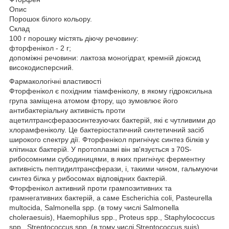
Опис
Порошок білого кольору.
Склад
100 г порошку містять діючу речовину:
фторфенікол - 2 г;
допоміжні речовини: лактоза моногідрат, кремній діоксид
високодисперсний.
Фармакологічні властивості
Фторфенікол є похідним тіамфеніколу, в якому гідроксильна
група заміщена атомом фтору, що зумовлює його
антибактеріальну активність проти
ацетилтрансферазосинтезуючих бактерій, які є чутливими до
хлорамфеніколу. Це бактеріостатичний синтетичний засіб
широкого спектру дії. Фторфенікол пригнічує синтез білків у
клітинах бактерій. У протоплазмі він зв'язується з 70S-
рибосомними субодиницями, в яких пригнічує ферментну
активність пептидилтрансферази, і, такими чином, гальмуючи
синтез білка у рибосомах відповідних бактерій.
Фторфенікол активний проти грампозитивних та
грамнегативних бактерій, а саме Escherichia coli, Pasteurella
multocida, Salmonella spp. (в тому числі Salmonella
choleraesuis), Haemophilus spp., Proteus spp., Staphylococcus
spp., Streptococcus spp. (в тому числі Streptococcus suis),