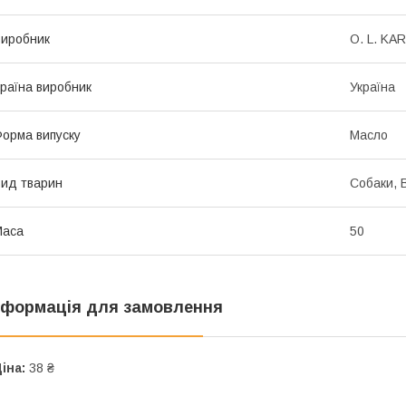
иробник
O. L. KAR
раїна виробник
Україна
орма випуску
Масло
ид тварин
Собаки, В
Маса
50
нформація для замовлення
іна:
38 ₴