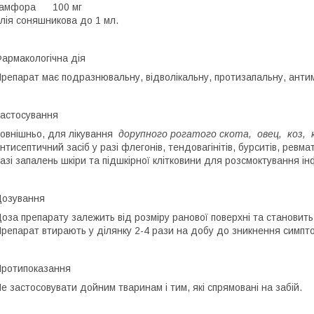
камфора 100 мг
лія соняшникова до 1 мл.
армакологічна дія
репарат має подразнювальну, відволікальну, протизапальну, антим
астосування
овнішньо, для лікування
до
рупного рогатого скота, овец, коз, 
нтисептичний засіб у разі флегонів, тендовагінітів, бурситів, ревмат
азі запалень шкіри та підшкірної
клітковини для розсмоктування ін
озування
оза препарату залежить від розміру ранової поверхні та становить 
репарат втирають у ділянку 2-4 рази на добу до зникнення симпт
ротипоказання
е застосовувати дойним тваринам і тим, які спрямовані на забій.