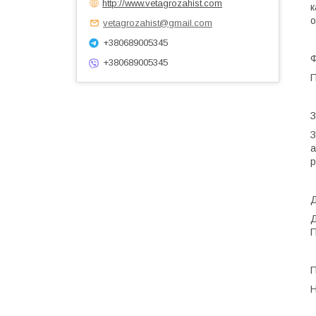
http://www.vetagrozahist.com
о
vetagrozahist@gmail.com
+380689005345
Ф
+380689005345
П
З
З
а
р
Д
Д
П
П
Н