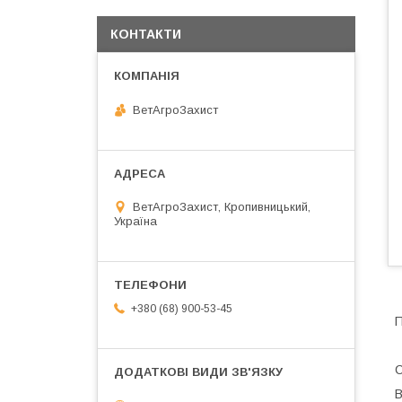
КОНТАКТИ
ВетАгроЗахист
ВетАгроЗахист, Кропивницький,
Україна
+380 (68) 900-53-45
П
В