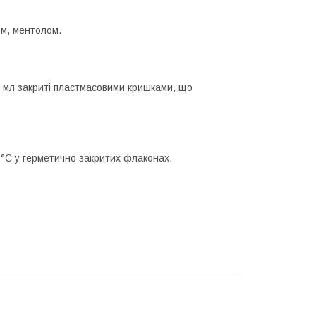
ом, ментолом.
0 мл закриті пластмасовими кришками, що
5 °C у герметично закритих флаконах.