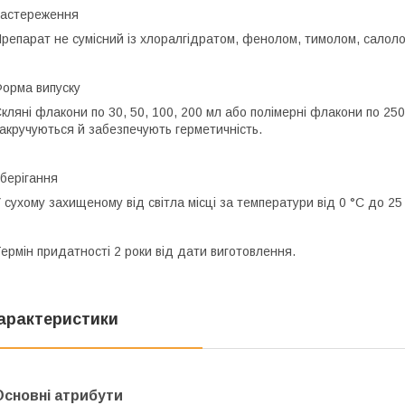
астереження
репарат не сумісний із хлоралгідратом, фенолом, тимолом, салол
орма випуску
кляні флакони по 30, 50, 100, 200 мл або полімерні флакони по 25
акручуються й забезпечують герметичність.
берігання
 сухому захищеному від світла місці за температури від 0 °C до 2
ермін придатності
2 роки від дати виготовлення.
арактеристики
Основні атрибути