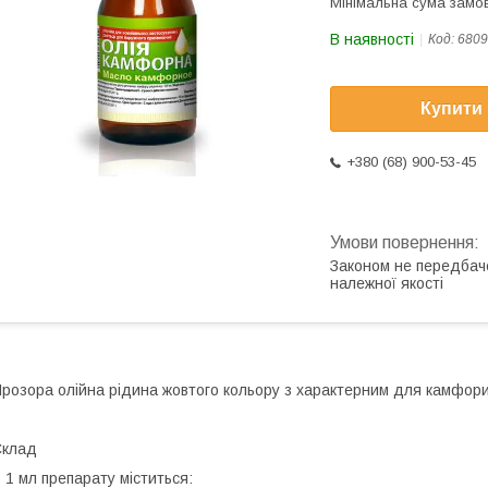
Мінімальна сума замов
В наявності
Код:
6809
Купити
+380 (68) 900-53-45
Законом не передбач
належної якості
розора олійна рідина жовтого кольору з характерним для камфор
Склад
 1 мл препарату міститься: