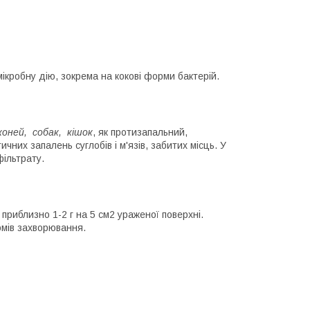
ікробну дію, зокрема на кокові форми бактерій.
коней, собак, кішок
, як протизапальний,
ичних запалень суглобів і м'язів, забитих місць. У
фільтрату.
приблизно 1-2 г на 5 см2 ураженої поверхні.
омів захворювання.