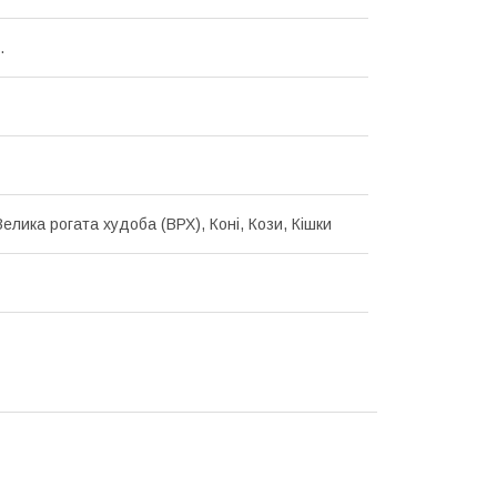
.
елика рогата худоба (ВРХ), Коні, Кози, Кішки