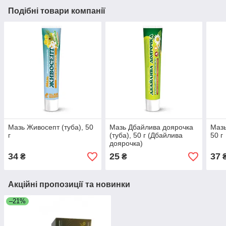
Подібні товари компанії
Мазь Живосепт (туба), 50
Мазь Дбайлива доярочка
Мазь
г
(туба), 50 г (Дбайлива
50 г
доярочка)
34
25
37
₴
₴
Акційні пропозиції та новинки
–21%