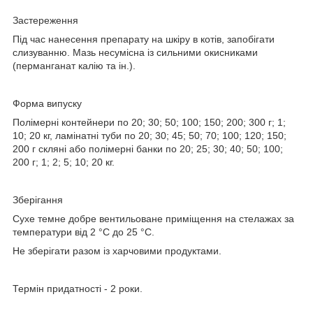
Застереження
Під час нанесення препарату на шкіру в котів, запобігати
слизуванню. Мазь несумісна із сильними окисниками
(перманганат калію та ін.).
Форма випуску
Полімерні контейнери по 20; 30; 50; 100; 150; 200; 300 г; 1;
10; 20 кг, ламінатні туби по 20; 30; 45; 50; 70; 100; 120; 150;
200 г скляні або полімерні банки по 20; 25; 30; 40; 50; 100;
200 г; 1; 2; 5; 10; 20 кг.
Зберігання
Сухе темне добре вентильоване приміщення на стелажах за
температури від 2 °C до 25 °C.
Не зберігати разом із харчовими продуктами.
Термін придатності
- 2 роки.