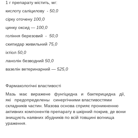
1 г препарату містить, мг:
кислоту саліцилову -
50,0
сірку оточену
100,0
цинку оксид —
100,0
гоління березовий -
50,0
скипидар живильний
75,0
іхтіол
50,0
ланолін безводний
50,0
вазелін ветеринарний —
525,0
Фармакологічні властивості
Мазь має виражене фунгіцидна и бактерицидна дії,
які предопределены синергічними властивостями
складників частин. Мазова основа сприяє проникненню
активних компонентів препарату в шкірний покрив, де вони
знищують наявних збудників по всій товщині вогнища
ураження.