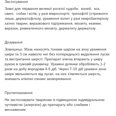
Застосування
Зовні для лікування великої рогатої худоби, коней, коз,
свині, собак і котів, у разі мікроспортії, трихофітії (стрижного
лиша, дерматофлозу, ураження копит у разі некробактеріозу
хатніх тварин, виразкового підтримання, міозиту, екземи,
виразок, ревматичного міозиту, дерматиту дерматозу.
Дозування
Зовнішньо. Мазь наносять тонким шаром на зону ураження
шкіри та 3 см навколо неї без попереднього видалення луски
та вистригання шерсті. Препарат злегка втирають у шкіру
рукою в гумовій рукавичці. Уражені ділянки обробляють 1-2
рази на добу впродовж 4-5 діб. Через 7-10 діб уражені зони
шкіри звільняються від луски, на них з'являється шерсть,
зникають клінічні ознаки захворювання.
Протипоказання
Не застосовувати тваринам із підвищеною індивідуальною
чутливістю (алергією) до препарату або слабким і
виснаженим.