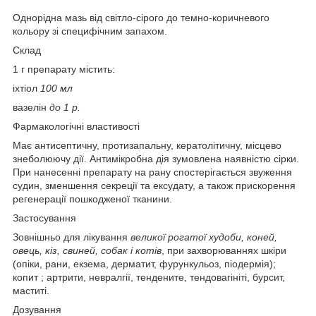
Однорідна мазь від світло-сірого до темно-коричневого
кольору зі специфічним запахом.
Склад
1 г препарату містить:
іхтіол
100 мл
вазелін
до 1 р.
Фармакологічні властивості
Має антисептичну, протизапальну, кератолітичну, місцево
знеболюючу дії. Антимікробна дія зумовлена наявністю сірки.
При нанесенні препарату на рану спостерігається звуження
судин, зменшення секреції та ексудату, а також прискорення
регенерації пошкодженої тканини.
Застосування
Зовнішньо для лікування
великої рогатої худоби, коней,
овець, кіз, свиней, собак і котів
, при захворюваннях шкіри
(опіки, рани, екзема, дерматит, фурункульоз, піодермія);
копит ; артрити, невралгії, тендените, тендовагініті, бурсит,
маститі.
Дозування