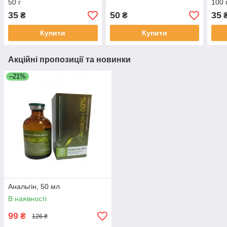
50 г
100 
35
50
35
₴
₴
Купити
Купити
Акційні пропозиції та новинки
–21%
Анальгін, 50 мл
В наявності
99
₴
126 ₴