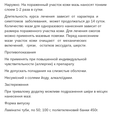
Наружно. На пораженный участок кожи мазь наносят тонким
слоем 1-2 раза в сутки.
Длительность курса лечения зависит от характера и
симптомов заболевания, может продолжаться до 14 суток.
Количество мази для одноразового нанесения зависит от
размера пораженного участка кожи. Для лечения ожогов
можно применять мазевые повязки. Перед нанесением
мази участок кожи очищают от механических
включений, грязи, остатков экссудата, шерсти.
Противопоказания
Не применять при повышенной индивидуальной
чувствительности (аллергии) к препарату.
Не допускать попадания на слизистые оболочки.
Несумісний з солями йоду, алкалоїдами.
Застереження
При тривалому додатку можливе подразнення шкіри в місцях
нанесення мазі.
Форма випуску
Ламінатні туби, по 50; 100 г, поліетиленовий банки 450г.