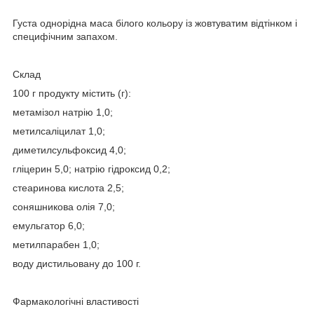
Густа однорідна маса білого кольору із жовтуватим відтінком і
специфічним запахом.
Склад
100 г продукту містить (г):
метамізол натрію 1,0;
метилсаліцилат 1,0;
диметилсульфоксид 4,0;
гліцерин 5,0; натрію гідроксид 0,2;
стеаринова кислота 2,5;
соняшникова олія 7,0;
емульгатор 6,0;
метилпарабен 1,0;
воду дистильовану до 100 г.
Фармакологічні властивості