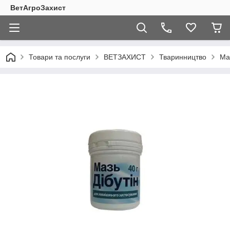
ВетАгроЗахист
Товари та послуги
ВЕТЗАХИСТ
Тваринництво
Маз