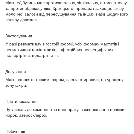
Мазь «Дібутин» має протизапальну, зігрівальну, антисептичну
та протинабрякову дію. Крім цього, препарат захищає шкіру
молочної залози від пересушування та інших видів шкідливого
впливу довкілля.
Застосування
У разі ревматизму в гострій формі, усіх формах маститів і
ревматичних поліартритів, інфекційних неспецифічних
поліартритів, подагри та ін.
Дозування
Мазь наносять тонким шаром, злегка втираючи, на уражену
зону шкіри.
Протипоказання
Чутливість до компонентів препарату, захворювання печінки,
нирок, атеросклероз.
Побічні дії