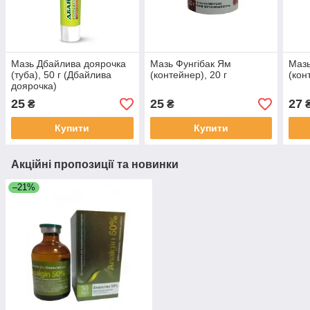
Мазь Дбайлива доярочка
Мазь Фунгібак Ям
Маз
(туба), 50 г (Дбайлива
(контейнер), 20 г
(кон
доярочка)
25
25
27
₴
₴
Купити
Купити
Акційні пропозиції та новинки
–21%