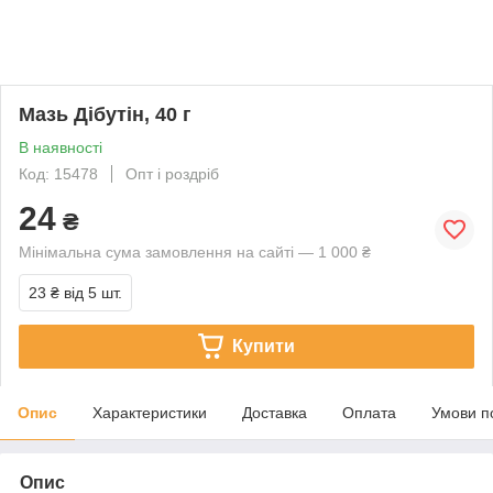
Мазь Дібутін, 40 г
В наявності
Код: 15478
Опт і роздріб
24
₴
Мінімальна сума замовлення на сайті — 1 000 ₴
23 ₴
від 5 шт.
Купити
Опис
Характеристики
Доставка
Оплата
Умови п
Опис