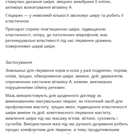
стимулює дихання шкіри, зміцнює мембрани її клітин,
активізує всмоктування вітаміну А.
Гліцерин — у невеликій кількості зволожує шкіру та робить її
еластичною.
Препарат сприяє пом'якшенню шкіри, підвищенню
еластичності, опору, до патогенних мікрофонів; має
регенерувальні властивості під час лікування уражень
поверхневих шарів шкіри.
Застосування
Зовнішньо для лікування
корів
и
коза
у разі подряпин, порізів,
опіків, тріщин, обмороження шкіри, виміни, дой; дерматитів,
спричинених нестачею вітаміну А; екземи, викликаних
порушеннями обміну речовин.
Мазь використовують для щоденного догляду за
вимінюванням лактувальних тварин; як гігієнічний засіб для
профілактики маститу, тріщин вміні; підвищення еластичності
шкіри виміни та дой; комплексного лікування маститу;
живлення шкіри під час масажу м'язів, зв'язок, сухожиль і
суглобів. Використання мазі під час ручного дозування робить
процес комфортним для тварини, а тому продуктивнішим