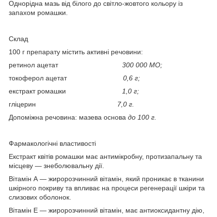
Однорідна мазь від білого до світло-жовтого кольору із
запахом ромашки.
Склад
100 г препарату містить активні речовини:
ретинол ацетат
300 000 МО;
токоферол ацетат
0,6 г;
екстракт ромашки
1,0 г;
гліцерин
7,0 г.
Допоміжна речовина: мазева основа
до 100 г.
Фармакологічні властивості
Екстракт квітів ромашки має антимікробну, протизапальну та
місцеву — знеболювальну дії.
Вітамін А — жиророзчинний вітамін, який проникає в тканини
шкірного покриву та впливає на процеси регенерації шкіри та
слизових оболонок.
Вітамін Е — жиророзчинний вітамін, має антиоксидантну дію,