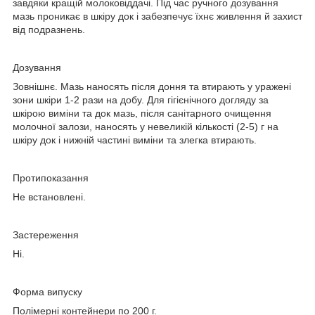
завдяки кращій молоковіддачі. Під час ручного дозування
мазь проникає в шкіру док і забезпечує їхнє живлення й захист
від подразнень.
Дозування
Зовнішнє. Мазь наносять після доння та втирають у уражені
зони шкіри 1-2 рази на добу. Для гігієнічного догляду за
шкірою виміни та док мазь, після санітарного очищення
молочної залози, наносять у невеликій кількості (2-5) г на
шкіру док і нижній частині виміни та злегка втирають.
Протипоказання
Не встановлені.
Застереження
Ні.
Форма випуску
Полімерні контейнери по 200 г.