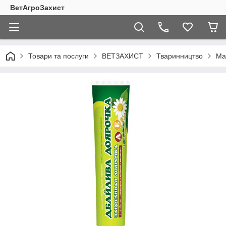
ВетАгроЗахист
Товари та послуги
ВЕТЗАХИСТ
Тваринництво
Ма