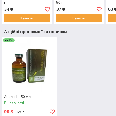
г
50 г
34
37
63
₴
₴
Купити
Купити
Акційні пропозиції та новинки
–21%
Анальгін, 50 мл
В наявності
99
₴
126 ₴