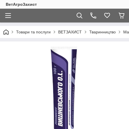
ВетАгроЗахист
Товари та послуги
ВЕТЗАХИСТ
Тваринництво
Ма