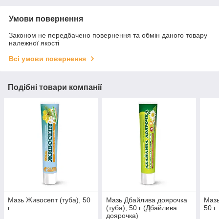
Умови повернення
Законом не передбачено повернення та обмін даного товару
належної якості
Всі умови повернення
Подібні товари компанії
Мазь Живосепт (туба), 50
Мазь Дбайлива доярочка
Мазь
г
(туба), 50 г (Дбайлива
50 г
доярочка)