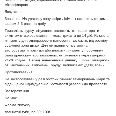
мікрофлорою.
Дозування
Зовнішнє. На уражену зону шкіри лінімент наносять тонким
шаром 2-3 рази на добу.
Тривалість курсу лікування залежить от характера и
симптомів захворювання, може тривати до 14 діб. Кількість
лініменту для одноразового нанесення залежить від розміру
ураженої зони шкіри. Для лікування опіків можна
застосовувати пов'язки або вносити лінімент у порожнину
рани дренажем або тампоном, які змінюють через шкірних
24-36 годин. Перед нанесенням ділянку шкіри очищають
от механічних включень, бруду, залишків ексудату, вовни.
Протипоказання
Не застосовувати у разі гострих гнійних захворювань шкіри та
підвищеної індивідуальної чутливості (алергії) до препарату.
Застереження
Не має.
Форма випуску
ламінатні туби, по 50; 100г.