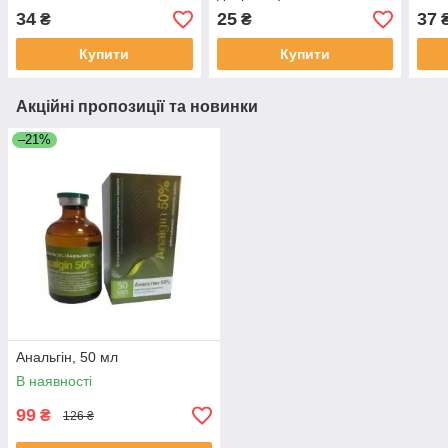
34
25
37
₴
₴
Купити
Купити
Акційні пропозиції та новинки
–21%
Анальгін, 50 мл
В наявності
99
₴
126 ₴