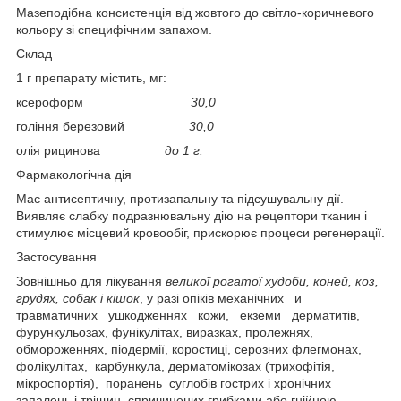
Мазеподібна консистенція від жовтого до світло-коричневого
кольору зі специфічним запахом.
Склад
1 г препарату містить, мг:
ксероформ
30,0
гоління березовий
30,0
олія рицинова
до 1 г.
Фармакологічна дія
Має антисептичну, протизапальну та підсушувальну дії.
Виявляє слабку подразнювальну дію на рецептори тканин і
стимулює місцевий кровообіг, прискорює процеси регенерації.
Застосування
Зовнішньо для лікування
великої рогатої худоби, коней, коз,
грудях, собак і кішок
, у разі опіків механічних и
травматичних ушкодженнях кожи, екземи дерматитів,
фурункульозах, фунікулітах, виразках, пролежнях,
обмороженнях, піодермії, коростиці, серозних флегмонах,
фолікулітах, карбункула, дерматомікозах (трихофітія,
мікроспортія), поранень суглобів гострих і хронічних
запалень і тріщин, спричинених грибками або гнійною