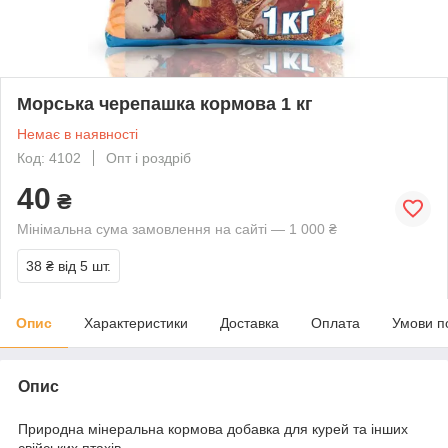
Морська черепашка кормова 1 кг
Немає в наявності
Код: 4102
Опт і роздріб
40
₴
Мінімальна сума замовлення на сайті — 1 000 ₴
38 ₴
від 5 шт.
Опис
Характеристики
Доставка
Оплата
Умови п
Опис
Природна мінеральна кормова добавка для курей та інших
свійських птахів