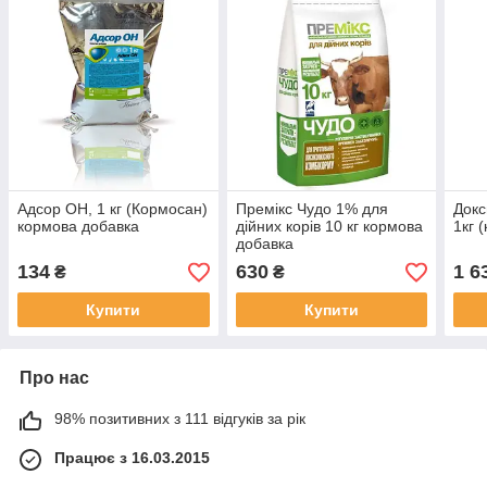
Адсор ОН, 1 кг (Кормосан)
Премікс Чудо 1% для
Докс
кормова добавка
дійних корів 10 кг кормова
1кг 
добавка
134
630
1 6
₴
₴
Купити
Купити
Про нас
98% позитивних з 111 відгуків за рік
Працює з 16.03.2015