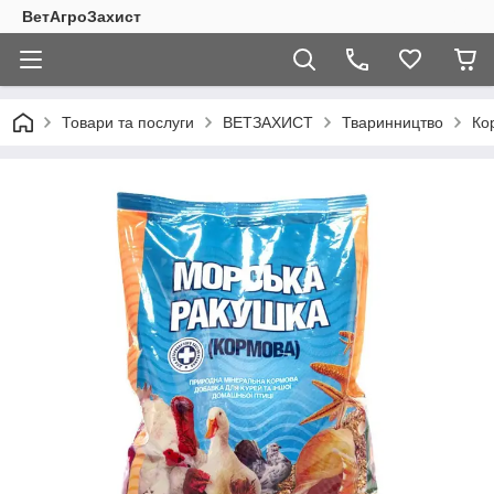
ВетАгроЗахист
Товари та послуги
ВЕТЗАХИСТ
Тваринництво
Ко