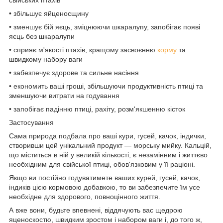
• збільшує яйценосщину
• зменшує бій яєць, зміцнюючи шкаралупу, запобігає появі
яєць без шкаралупи
• сприяє м'якості птахів, кращому засвоєнню
корму
та
швидкому набору ваги
• забезпечує здорове та сильне насіння
• економить ваші гроші, збільшуючи продуктивність птиці та
зменшуючи витрати на годування
• запобігає падінню птиці, рахіту, розм'якшенню кісток
Застосування
Сама природа подбала про ваші кури, гусей, качок, індички,
створивши цей унікальний продукт — морську мийку. Кальцій,
що міститься в ній у великій кількості, є незамінним і життєво
необхідним для свійської птиці, обов'язковим у її раціоні.
Якщо ви постійно годуватимете ваших курей, гусей, качок,
індиків цією кормовою добавкою, то ви забезпечите їм усе
необхідне для здорового, повноцінного життя.
А вже вони, будьте впевнені, віддячують вас щедрою
яценоскостю, швидким зростом і набором ваги і, до того ж,