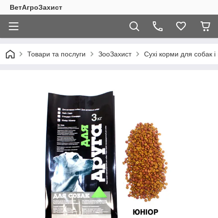
ВетАгроЗахист
Товари та послуги
ЗооЗахист
Сухі корми для собак і