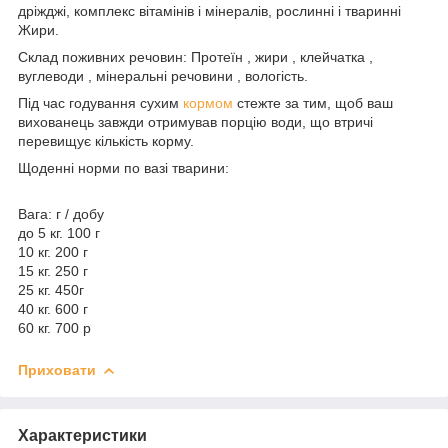
дріжджі, комплекс вітамінів і мінералів, рослинні і тваринні
Жири.
Склад поживних речовин: Протеїн , жири , клейчатка ,
вуглеводи , мінеральні речовини , вологість.
Під час годування сухим
кормом
стежте за тим, щоб ваш
вихованець завжди отримував порцію води, що втричі
перевищує кількість корму.
Щоденні норми по вазі тварини:
Вага: г / добу
до 5 кг. 100 г
10 кг. 200 г
15 кг. 250 г
25 кг. 450г
40 кг. 600 г
60 кг. 700 р
Приховати
Характеристики