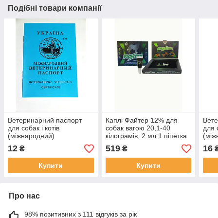
Подібні товари компанії
Ветеринарний паспорт
Каплі Файтер 12% для
Вете
для собак і котів
собак вагою 20,1-40
для 
(міжнародний)
кілограмів, 2 мл 1 піпетка
(між
12
519
16
₴
₴
Купити
Купити
Про нас
98% позитивних з 111 відгуків за рік