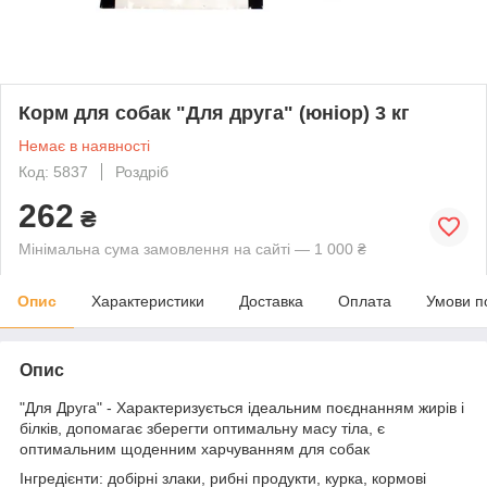
Корм для собак "Для друга" (юніор) 3 кг
Немає в наявності
Код: 5837
Роздріб
262
₴
Мінімальна сума замовлення на сайті — 1 000 ₴
Опис
Характеристики
Доставка
Оплата
Умови п
Опис
"Для Друга" - Характеризується ідеальним поєднанням жирів і
білків, допомагає зберегти оптимальну масу тіла, є
оптимальним щоденним харчуванням для собак
Інгредієнти: добірні злаки, рибні продукти, курка, кормові