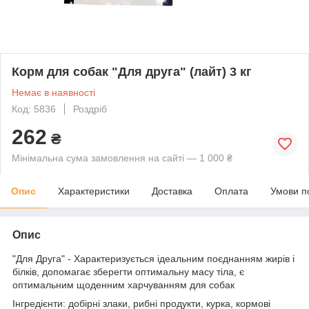
Корм для собак "Для друга" (лайт) 3 кг
Немає в наявності
Код: 5836
Роздріб
262
₴
Мінімальна сума замовлення на сайті — 1 000 ₴
Опис
Характеристики
Доставка
Оплата
Умови п
Опис
"Для Друга" - Характеризується ідеальним поєднанням жирів і
білків, допомагає зберегти оптимальну масу тіла, є
оптимальним щоденним харчуванням для собак
Інгредієнти: добірні злаки, рибні продукти, курка, кормові