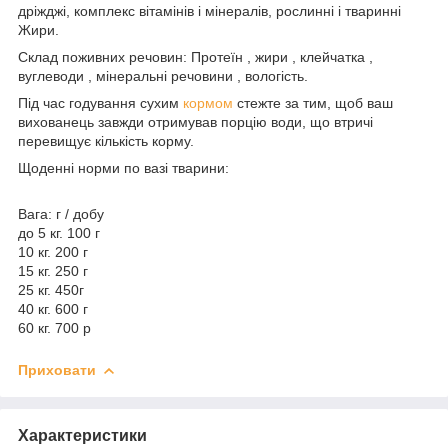
дріжджі, комплекс вітамінів і мінералів, рослинні і тваринні
Жири.
Склад поживних речовин: Протеїн , жири , клейчатка ,
вуглеводи , мінеральні речовини , вологість.
Під час годування сухим
кормом
стежте за тим, щоб ваш
вихованець завжди отримував порцію води, що втричі
перевищує кількість корму.
Щоденні норми по вазі тварини:
Вага: г / добу
до 5 кг. 100 г
10 кг. 200 г
15 кг. 250 г
25 кг. 450г
40 кг. 600 г
60 кг. 700 р
Приховати
Характеристики