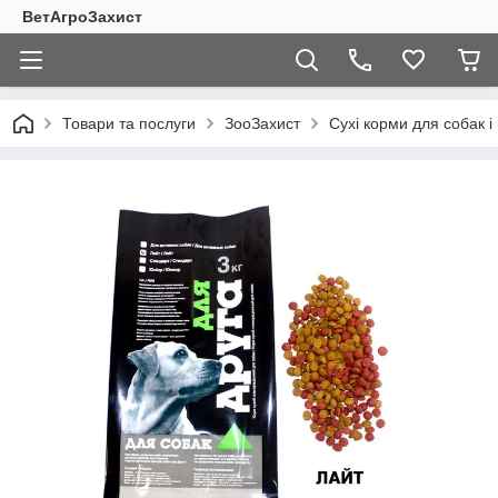
ВетАгроЗахист
Товари та послуги
ЗооЗахист
Сухі корми для собак і