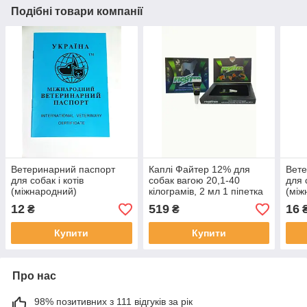
Подібні товари компанії
Ветеринарний паспорт
Каплі Файтер 12% для
Вете
для собак і котів
собак вагою 20,1-40
для 
(міжнародний)
кілограмів, 2 мл 1 піпетка
(між
12
519
16
₴
₴
Купити
Купити
Про нас
98% позитивних з 111 відгуків за рік