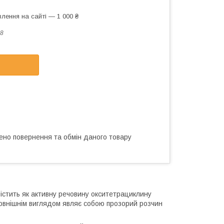
лення на сайті — 1 000 ₴
8
ено повернення та обмін даного товару
містить як активну речовину окситетрациклину
 зовнішнім виглядом являє собою прозорий розчин