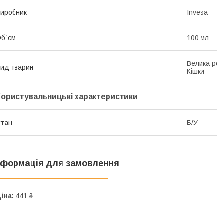
иробник
Invesa
б`єм
100 мл
Велика ро
ид тварин
Кішки
Користувальницькі характеристики
Стан
Б/У
нформація для замовлення
іна:
441 ₴