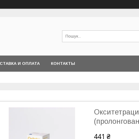
СТАВКА И ОПЛАТА
КОНТАКТЫ
Окситетрацик
(пролонговано
441 ₴