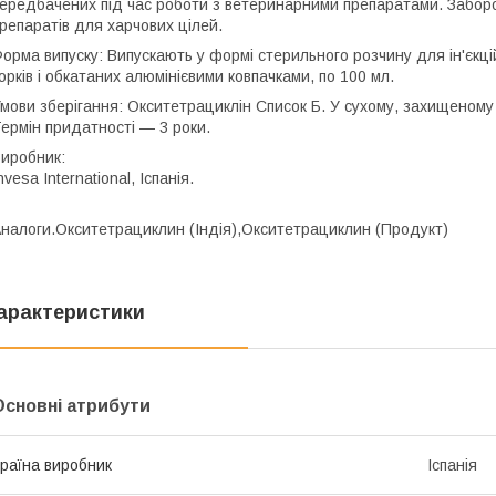
ередбачених під час роботи з ветеринарними препаратами. Забор
репаратів для харчових цілей.
орма випуску: Випускають у формі стерильного розчину для ін'єкці
орків і обкатаних алюмінієвими ковпачками, по 100 мл.
мови зберігання: Окситетрациклін Список Б. У сухому, захищеному в
ермін придатності — 3 роки.
иробник:
nvesa International, Іспанія.
налоги.Окситетрациклин (Індія),Окситетрациклин (Продукт)
арактеристики
Основні атрибути
раїна виробник
Іспанія