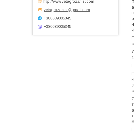
http://www.vetagrozahist.com
Ф
а
vetagrozahist@gmail.com
п
+380689005345
о
н
+380689005345
к
П
с
Д
1
П
П
к
з
с
О
т
а
т
м
П