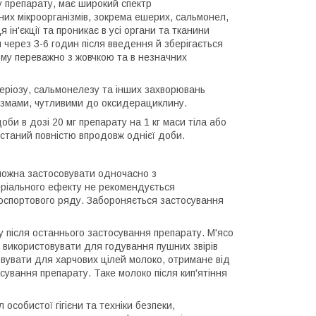
у препарату, має широкий спектр
них мікроорганізмів, зокрема ешерих, сальмонел,
 ін'єкції та проникає в усі органи та тканини
 через 3-6 годин після введення й зберігається
ізму переважно з жовчкою та в незначних
теріозу, сальмонелезу та інших захворювань
анізмами, чутливими до оксидерациклину.
би в дозі 20 мг препарату на 1 кг маси тіла або
истаний повністю впродовж однієї доби.
можна застосовувати одночасно з
еріального ефекту не рекомендується
оспортового ряду. Забороняється застосування
у після останнього застосування препарату. М'ясо
 використовувати для годування пушних звірів
вувати для харчових цілей молоко, отримане від
сування препарату. Таке молоко після кип'ятіння
собистої гігієни та техніки безпеки,