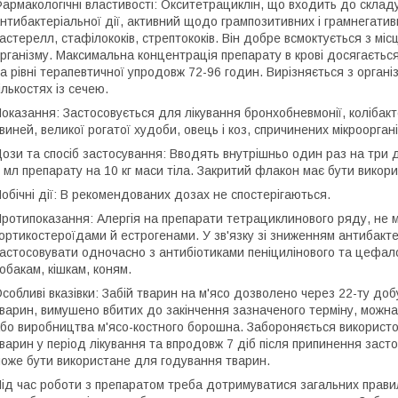
армакологічні властивості: Окситетрациклін, що входить до склад
нтибактеріальної дії, активний щодо грампозитивних і грамнегатив
астерелл, стафілококів, стрептококів. Він добре всмоктується з місця
рганізму. Максимальна концентрація препарату в крові досягається
а рівні терапевтичної упродовж 72-96 годин. Вирізняється з орган
ількостях із сечею.
оказання: Застосовується для лікування бронхобневмонії, колібак
виней, великої рогатої худоби, овець і коз, спричинених мікроорг
ози та спосіб застосування: Вводять внутрішньо один раз на три до
 мл препарату на 10 кг маси тіла. Закритий флакон має бути викор
обічні дії: В рекомендованих дозах не спостерігаються.
ротипоказання: Алергія на препарати тетрациклинового ряду, не 
ортикостероїдами й естрогенами. У зв'язку зі зниженням антибакт
астосовувати одночасно з антибіотиками пеніцилінового та цефал
обакам, кішкам, коням.
собливі вказівки: Забій тварин на м'ясо дозволено через 22-ту доб
варин, вимушено вбитих до закінчення зазначеного терміну, можна
бо виробництва м'ясо-костного борошна. Забороняється використо
варин у період лікування та впродовж 7 діб після припинення засто
оже бути використане для годування тварин.
ід час роботи з препаратом треба дотримуватися загальних правил о