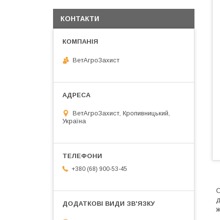
КОНТАКТИ
ВетАгроЗахист
ВетАгроЗахист, Кропивницький,
Україна
+380 (68) 900-53-45
С
д
ж