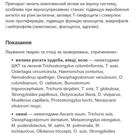
Препарат чинить комплексний вплив на імунну систему,
особливо при імуносупресивних станах: підвищує вироблення
антитіл на різні антигени, активує Т-лімфоцити і стимулює
їхню проліферацію, підвищує функцію моноцитів, макрофагів
і нейтрофілів (хемотаксис, фагоцитоз, адгезію).
Показання
Лікування тварин та птиці за захворювань, спричинених:
велика рогата худоба, вівці, кози
— нематодами
ШКТ та легенів Trichostrongylus columbriformis, T. axei,
Ostertagia circumcincta, Haemonchus contortus,
Nematodirus spathiger, Oesophagostomum venulosum, O.
сolumbiаnum, О. radiatum, Bunostomum
trigonocephalum, Trichuris skrjabini, T. ovis, Т. globulosa,
Strongyloides papillosus, Dictyocaulus filaria, D. viviparus,
Muellerius capillaris, Protostrongylus kochi, Neoascaris
vitulorum тощо;
свині
— нематодами Ascaris suum, Trichuris suis,
Oesophagostomum dentatum, Metastrongylus elongatus,
M. pudendotectus, M. salmi, M. pulmonalis, M.
tschiauricus, Ollulanus tricuspis, O. suis, Strongyloides