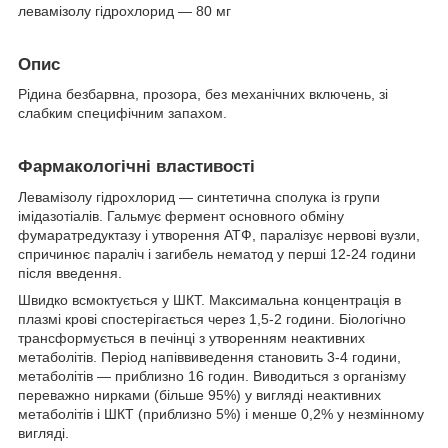
левамізолу гідрохлорид — 80 мг
Опис
Рідина безбарвна, прозора, без механічних включень, зі
слабким специфічним запахом.
Фармакологічні властивості
Левамізолу гідрохлорид — синтетична сполука із групи
імідазотіалів. Гальмує фермент основного обміну
фумаратредуктазу і утворення АТФ, паралізує нервові вузли,
спричинює параліч і загибель нематод у перші 12-24 години
після введення.
Швидко всмоктується у ШКТ. Максимальна концентрація в
плазмі крові спостерігається через 1,5-2 години. Біологічно
трансформується в печінці з утворенням неактивних
метаболітів. Період напіввиведення становить 3-4 години,
метаболітів — приблизно 16 годин. Виводиться з організму
переважно нирками (більше 95%) у вигляді неактивних
метаболітів і ШКТ (приблизно 5%) і менше 0,2% у незмінному
вигляді.