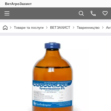
ВетАгроЗахист
Товари та послуги
ВЕТЗАХИСТ
Тваринництво
Ан