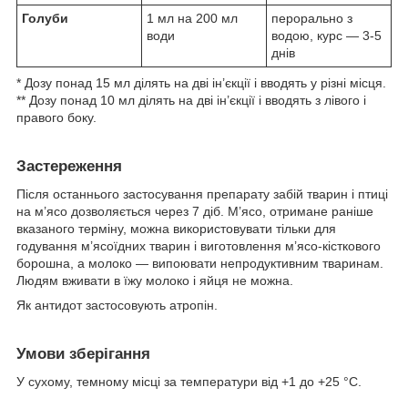
Голуби
1 мл на 200 мл
перорально з
води
водою, курс — 3-5
днів
* Дозу понад 15 мл ділять на дві ін’єкції і вводять у різні місця.
** Дозу понад 10 мл ділять на дві ін’єкції і вводять з лівого і
правого боку.
Застереження
Після останнього застосування препарату забій тварин і птиці
на м’ясо дозволяється через 7 діб. М’ясо, отримане раніше
вказаного терміну, можна використовувати тільки для
годування м’ясоїдних тварин і виготовлення м’ясо-кісткового
борошна, а молоко — випоювати непродуктивним тваринам.
Людям вживати в їжу молоко і яйця не можна.
Як антидот застосовують атропін.
Умови зберігання
У сухому, темному місці за температури від +1 до +25 °С.