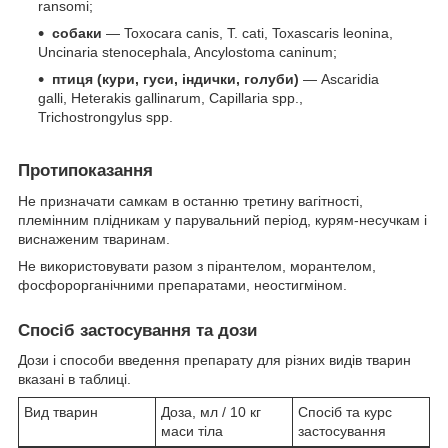
ransomi;
собаки
— Toxocara canis, T. cati, Toxascaris leonina,
Uncinaria stenocephala, Ancylostoma caninum;
птиця (кури, гуси, індички, голуби)
— Ascaridia
galli, Heterakis gallinarum, Capillaria spp.,
Trichostrongylus spp.
Протипоказання
Не призначати самкам в останню третину вагітності,
племінним плідникам у парувальний період, курям-несучкам і
виснаженим тваринам.
Не використовувати разом з пірантелом, морантелом,
фосфорорганічними препаратами, неостигміном.
Спосіб застосування та дози
Дози і способи введення препарату для різних видів тварин
вказані в таблиці.
Вид тварин
Доза, мл / 10 кг
Спосіб та курс
маси тіла
застосування