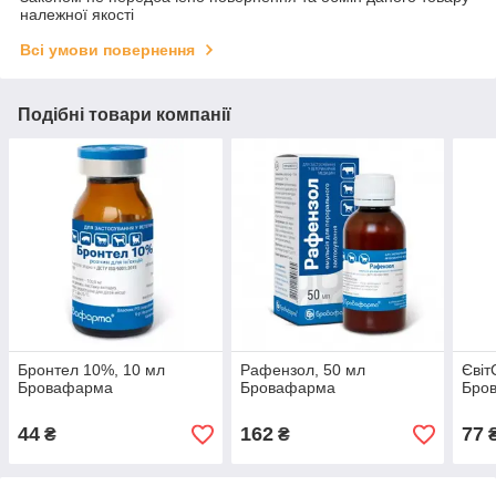
належної якості
Всі умови повернення
Подібні товари компанії
Бронтел 10%, 10 мл
Рафензол, 50 мл
Євіт
Бровафарма
Бровафарма
Бро
44
162
77
₴
₴