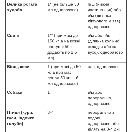
Велика рогата
1* (не більше 30
п/ш (нижня
худоба
мл одноразово)
частина шиї) або
в/м (ділянка
ліктьового м’яза),
одноразово
Свині
1** (при масі до
в/м або п/ш
150 кг, а на кожні
(ділянка колінної
наступні 50 кг
складки або за
додають по 2,5
вухо), одноразово
мл)
Вівці, кози
1 (при масі до 50
п/ш, одноразово
кг, а при масі
понад 50 кг — 6
мл одноразово)
Собаки
1
в/м або
перорально,
одноразово
Птиця (кури,
3-4
перорально з
гуси, індички,
водою,
голуби)
одноразово або
ділять на 3-4 дні