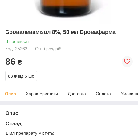
Бровалевамізол 8%, 50 мл Бровафарма
В наявності
Код: 25262
Опт і роздріб
86
₴
83 ₴
від 5 шт.
Опис
Характеристики
Доставка
Оплата
Умови п
Опис
Склад
1 мл препарату містить: