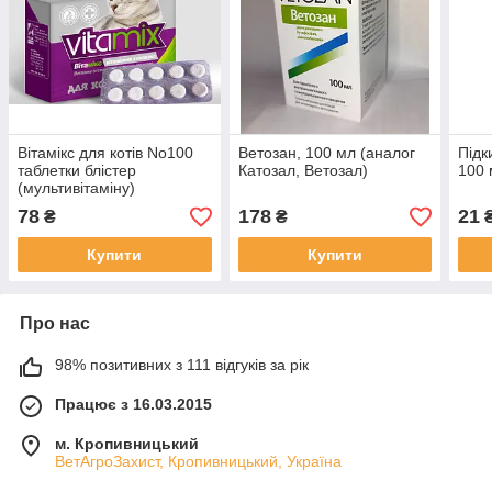
Вітамікс для котів No100
Ветозан, 100 мл (аналог
Підк
таблетки блістер
Катозал, Ветозал)
100 
(мультивітаміну)
78
178
21
₴
₴
Купити
Купити
Про нас
98% позитивних з 111 відгуків за рік
Працює з 16.03.2015
м. Кропивницький
ВетАгроЗахист, Кропивницький, Україна