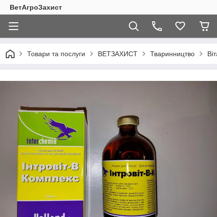
ВетАгроЗахист
Товари та послуги
ВЕТЗАХИСТ
Тваринництво
Ві