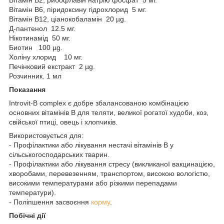
Вітамін B6, піридоксину гідрохлорид 5 мг.
Вітамін B12, ціанокобаламін 20 µg.
Д-пантенол 12.5 мг.
Нікотинамід 50 мг.
Биотин 100 µg.
Холіну хлорид 10 мг.
Печінковий екстракт 2 µg.
Розчинник. 1 мл
Показання
Introvit-B complex є добре збалансованою комбінацією
основних вітамінів B для теляти, великої рогатої худоби, коз,
свійської птиці, овець і хлопчиків.
Використовується для:
- Профілактики або лікування нестачі вітамінів B у
сільськогосподарських тварин.
- Профілактики або лікування стресу (викликаної вакцинацією,
хворобами, перевезенням, транспортом, високою вологістю,
високими температурами або різкими перепадами
температури).
- Поліпшення засвоєння
корму
.
Побічні дії