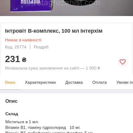
Інтровіт В-комплекс, 100 мл Інтерхім
Немає в наявності
Код: 25774
Роздріб
231
₴
Мінімальна сума замовлення на сайті — 1 000 ₴
Опис
Характеристики
Доставка
Оплата
Умови п
Опис
Склад
Міститься в 1 мл:
Вітамін B1, тіаміну гідрохлорид 10 мг.
Вітамін B2, рибофлавін натрію фосфат 5 мг.