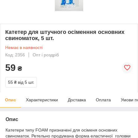
Катетер для штучного осіменння основних
свиноматок, 5 шт.
Немає в наявності
Код: 2356
Опт і роздріб
59
₴
55 ₴
від 5 шт.
Опис
Характеристики
Доставка
Оплата
Умови п
Опис
Катетери типу FOAM призначені для осіменя основних
свиноматок. Ретельно продумана форма еластичної головки