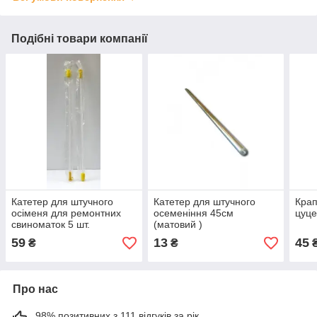
Подібні товари компанії
Катетер для штучного
Катетер для штучного
Крап
осіменя для ремонтних
осеменіння 45см
цуце
свиноматок 5 шт.
(матовий )
59
13
45
₴
₴
Про нас
98% позитивних з 111 відгуків за рік