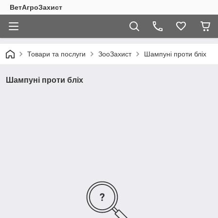
ВетАгроЗахист
Товари та послуги
ЗооЗахист
Шампуні проти бліх
Шампуні проти бліх