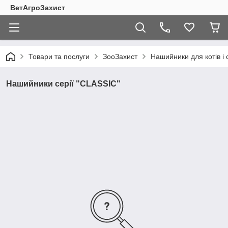
ВетАгроЗахист
Товари та послуги
ЗооЗахист
Нашийники для котів і 
Нашийники серії "CLASSIC"