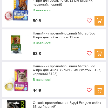
Фіпро для собак 40 см/12 мм (жовтий,
червоний, чорний)
В наявності
50
₴
Нашийник протиоблошиний Містер Зоо
Фіпро для собак 65 см/12 мм
В наявності
63
₴
Нашийник протиоблошиний Містер Зоо
Фіпро для кішок 35 см/12 мм (жовтий 5127,
червоний 5128)
В наявності
44
₴
Ошанік протиобшиний Бурді Еко для собак
63 см (чорний)