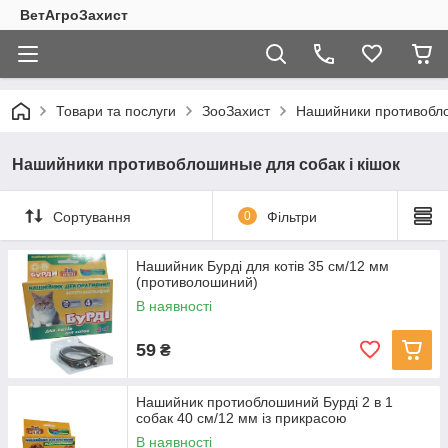
ВетАгроЗахист
Товари та послуги
ЗооЗахист
Нашийники противобло
Нашийники противоблошиные для собак і кішок
Сортування
0
Фільтри
Нашийник Бурді для котів 35 см/12 мм
(противолошиний)
В наявності
59
₴
Нашийник протиоблошиний Бурді 2 в 1
собак 40 см/12 мм із прикрасою
В наявності