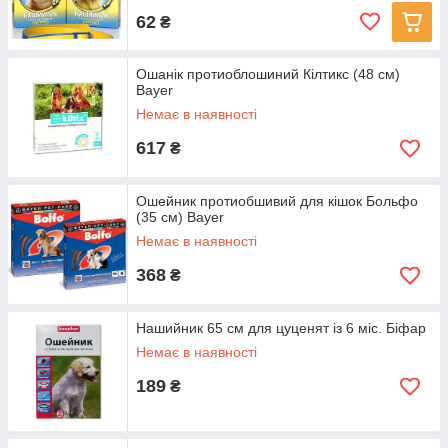
62
₴
Ошанік протиоблошиний Кілтикс (48 см)
Bayer
Немає в наявності
617
₴
Ошейник протиобшивий для кішок Больфо
(35 см) Bayer
Немає в наявності
368
₴
Нашийник 65 см для цуценят із 6 міс. Біфар
Немає в наявності
189
₴